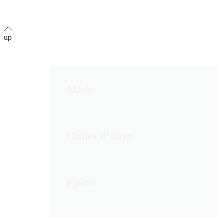
up
Miels
Huiles d’olive
Épices