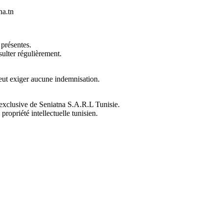
na.tn
 présentes.
sulter régulièrement.
 peut exiger aucune indemnisation.
é exclusive de Seniatna S.A.R.L Tunisie.
ropriété intellectuelle tunisien.