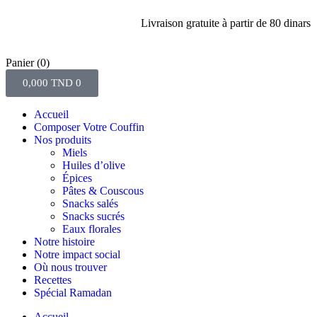
Livraison gratuite à partir de 80 dinars d'a
Panier
(0)
0,000
TND
0
Accueil
Composer Votre Couffin
Nos produits
Miels
Huiles d’olive
Épices
Pâtes & Couscous
Snacks salés
Snacks sucrés
Eaux florales
Notre histoire
Notre impact social
Où nous trouver
Recettes
Spécial Ramadan
Accueil