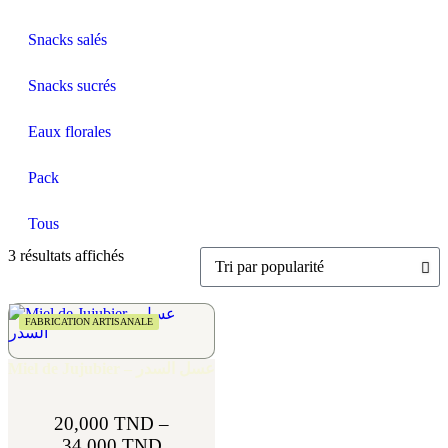
Snacks salés
Snacks sucrés
Eaux florales
Pack
Tous
3 résultats affichés
FABRICATION ARTISANALE
Miel de Jujubier – عسل السدر
20,000
TND
–
34,000
TND