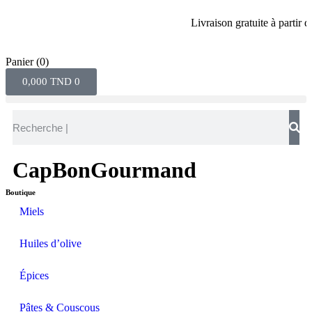
Livraison gratuite à partir de 8
Panier
(0)
0,000
TND
0
CapBonGourmand
Boutique
Miels
Huiles d’olive
Épices
Pâtes & Couscous