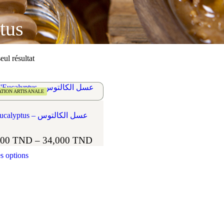
tus
eul résultat
ATION ARTISANALE
Miel d’Eucalyptus – عسل الكالتوس
000
TND
–
34,000
TND
s options