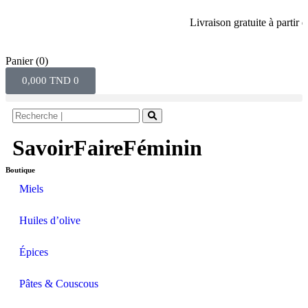
Livraison gratuite à partir de 8
Panier
(0)
0,000
TND
0
SavoirFaireFéminin
Boutique
Miels
Huiles d’olive
Épices
Pâtes & Couscous