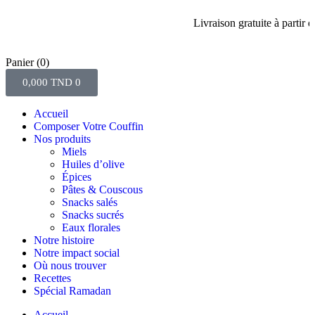
Livraison gratuite à partir de 8
Panier
(0)
0,000
TND
0
Accueil
Composer Votre Couffin
Nos produits
Miels
Huiles d’olive
Épices
Pâtes & Couscous
Snacks salés
Snacks sucrés
Eaux florales
Notre histoire
Notre impact social
Où nous trouver
Recettes
Spécial Ramadan
Accueil