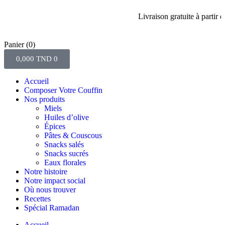
Livraison gratuite à partir de 
Panier
(0)
0,000
TND
0
Accueil
Composer Votre Couffin
Nos produits
Miels
Huiles d’olive
Épices
Pâtes & Couscous
Snacks salés
Snacks sucrés
Eaux florales
Notre histoire
Notre impact social
Où nous trouver
Recettes
Spécial Ramadan
Accueil