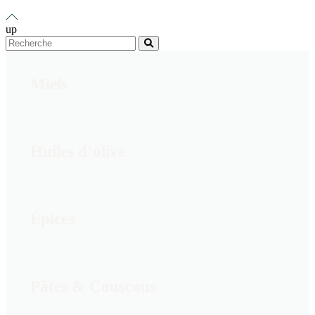
up
Miels
Huiles d’olive
Épices
Pâtes & Couscous