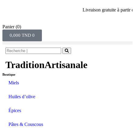
Livraison gratuite à partir de 8
Panier
(0)
0,000
TND
0
TraditionArtisanale
Boutique
Miels
Huiles d’olive
Épices
Pâtes & Couscous