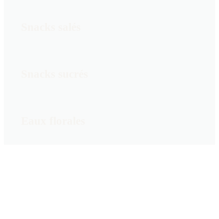
Snacks salés
Snacks sucrés
Eaux florales