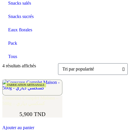
Snacks salés
Snacks sucrés
Eaux florales
Pack
Tous
4 résultats affichés
FABRICATION ARTISANALE
Couscous Complet Maison –
500g – كسكسي دياري
5,900
TND
Ajouter au panier