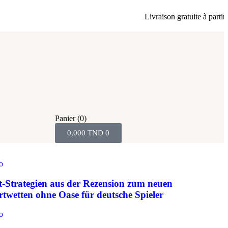
Livraison gratuite à partir 
Panier
(0)
0,000
TND
0
o
t-Strategien aus der Rezension zum neuen
twetten ohne Oase für deutsche Spieler
o