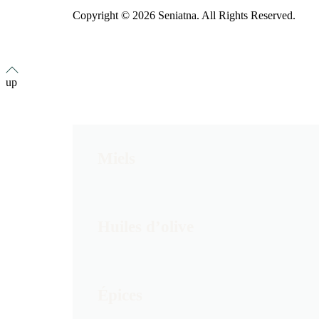
Copyright © 2026 Seniatna. All Rights Reserved.
up
Miels
Huiles d’olive
Épices