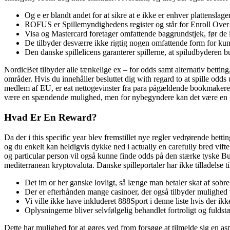
Og e er blandt andet for at sikre at e ikke er enhver plattens
ROFUS er Spillemyndighedens register og står for Enroll Over F
Visa og Mastercard foretager omfattende baggrundstjek, før de i
De tilbyder desværre ikke rigtig nogen omfattende form for kun
Den danske spillelicens garanterer spillerne, at spiludbyderen bu
NordicBet tilbyder alle tænkelige ex – for odds samt alternativ betting
områder. Hvis du innehåller besluttet dig with regard to at spille odds
medlem af EU, er eat nettogevinster fra para pågældende bookmakere ska
være en spændende mulighed, men for nybegyndere kan det være en god
Hvad Er En Reward?
Da der i this specific year blev fremstillet nye regler vedrørende be
og du enkelt kan heldigvis dykke ned i actually en carefully bred vift
og particular person vil også kunne finde odds på den stærke tyske B
mediterranean kryptovaluta. Danske spilleportaler har ikke tilladelse 
Det im or her ganske lovligt, så længe man betaler skat af sob
Der er efterhånden mange casinoer, der også tilbyder mulighed 
Vi ville ikke have inkluderet 888Sport i denne liste hvis der ik
Oplysningerne bliver selvfølgelig behandlet fortroligt og fuldstæ
Dette har mulighed for at gøres ved from forsøge at tilmelde sig en a