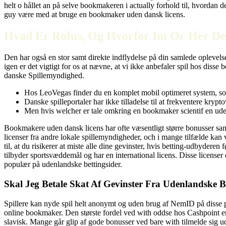
helt o hållet an på selve bookmakeren i actually forhold til, hvordan 
guy være med at bruge en bookmaker uden dansk licens.
Hvad Er Rofus, Og Hvorfor Im Or Her De 
Den har også en stor samt direkte indflydelse på din samlede opleve
igen er det vigtigt for os at nævne, at vi ikke anbefaler spil hos di
danske Spillemyndighed.
Hos LeoVegas finder du en komplet mobil optimeret system, som k
Danske spilleportaler har ikke tilladelse til at frekventere kry
Men hvis welcher er tale omkring en bookmaker scientif en udenl
Bookmakere uden dansk licens har ofte væsentligt større bonusser samt l
licenser fra andre lokale spillemyndigheder, och i mange tilfælde kan 
til, at du risikerer at miste alle dine gevinster, hvis betting-udbyderen
tilbyder sportsvæddemål og har en international licens. Disse license
populær på udenlandske bettingsider.
Skal Jeg Betale Skat Af Gevinster Fra Udenlandske
Spillere kan nyde spil helt anonymt og uden brug af NemID på disse p
online bookmaker. Den største fordel ved with oddse hos Cashpoint er,
slavisk. Mange går glip af gode bonusser ved bare with tilmelde sig 