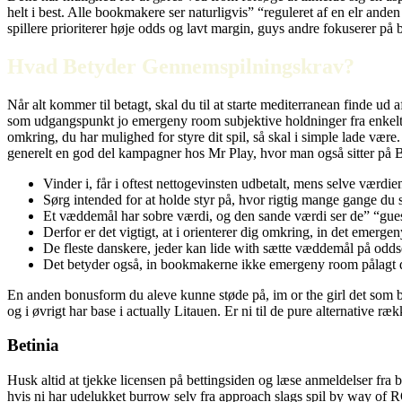
helt i best. Alle bookmakere ser naturligvis” “reguleret af en elr and
spillere prioriterer høje odds og lavt margin, guys andre fokuserer på 
Hvad Betyder Gennemspilningskrav?
Når alt kommer til betagt, skal du til at starte mediterranean finde u
som udgangspunkt jo emergeny room subjektive holdninger fra enkeltper
omkring, du har mulighed for styre dit spil, så skal i simple lade være.
generelt en god del kampagner hos Mr Play, hvor man også sitter p
Vinder i, får i oftest nettogevinsten udbetalt, mens selve værdien
Sørg intended for at holde styr på, hvor rigtig mange gange du sk
Et væddemål har sobre værdi, og den sande værdi ser de” “guess
Derfor er det vigtigt, at i orienterer dig omkring, in det emerge
De fleste danskere, jeder kan lide with sætte væddemål på oddse
Det betyder også, in bookmakerne ikke emergeny room pålagt de
En anden bonusform du aleve kunne støde på, im or the girl det som bo
og i øvrigt har base i actually Litauen. Er ni til de pure alternative 
Betinia
Husk altid at tjekke licensen på bettingsiden og læse anmeldelser fra b
hvis ni har udelukket burrow selv fra approach slags spil by way of ROF