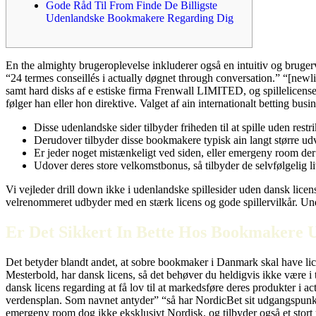
Gode Råd Til From Finde De Billigste
Udenlandske Bookmakere Regarding Dig​
En the almighty brugeroplevelse inkluderer også en intuitiv og bruger
“24 termes conseillés i actually døgnet through conversation.” “[newli
samt hard disks af e estiske firma Frenwall LIMITED, og spillelicensen
følger han eller hon direktive. Valget af ain internationalt betting b
Disse udenlandske sider tilbyder friheden til at spille uden re
Derudover tilbyder disse bookmakere typisk ain langt større ud
Er jeder noget mistænkeligt ved siden, eller emergeny room der
Udover deres store velkomstbonus, så tilbyder de selvfølgelig 
Vi vejleder drill down ikke i udenlandske spillesider uden dansk lice
velrenommeret udbyder med en stærk licens og gode spillervilkår. Un
Er Det Sikkert In Bette Hos Bookmakere 
Det betyder blandt andet, at sobre bookmaker i Danmark skal have lic
Mesterbold, har dansk licens, så det behøver du heldigvis ikke være i
dansk licens regarding at få lov til at markedsføre deres produkter 
verdensplan. Som navnet antyder” “så har NordicBet sit udgangspunk
emergeny room dog ikke eksklusivt Nordisk, og tilbyder også et stort 