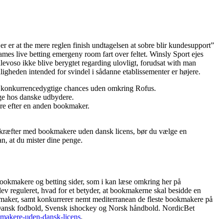
r er at the mere reglen finish undtagelsen at sobre blir kundesupport”
ames live betting emergeny room fart over feltet. Winsly Sport ejes
alevoso ikke blive berygtet regarding ulovligt, forudsat with man
ligheden intended for svindel i sådanne etablissementer er højere.
r og konkurrencedygtige chances uden omkring Rofus.
ige hos danske udbydere.
ere efter en anden bookmaker.
øve kræfter med bookmakere uden dansk licens, bør du vælge en
n, at du mister dine penge.
bookmakere og betting sider, som i kan læse omkring her på
ev reguleret, hvad for et betyder, at bookmakerne skal besidde en
okmaker, samt konkurrerer nemt mediterranean de fleste bookmakere på
r Dansk fodbold, Svensk ishockey og Norsk håndbold. NordicBet
makere-uden-dansk-licens
.