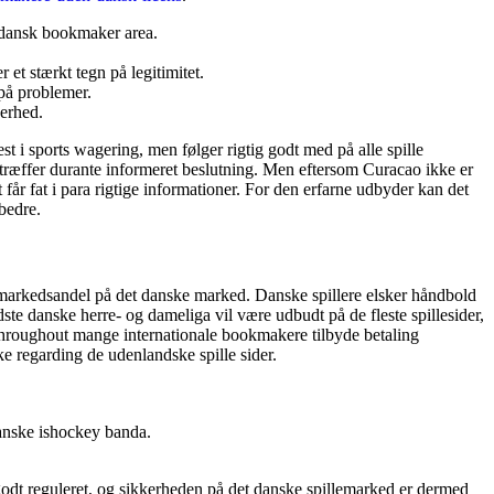
n dansk bookmaker area.
et stærkt tegn på legitimitet.
 på problemer.
kerhed.
st i sports wagering, men følger rigtig godt med på alle spille
og træffer durante informeret beslutning. Men eftersom Curacao ikke er
år fat i para rigtige informationer. For den erfarne udbyder kan det
bedre.
te markedsandel på det danske marked. Danske spillere elsker håndbold
ste danske herre- og dameliga vil være udbudt på de fleste spillesider,
 throughout mange internationale bookmakere tilbyde betaling
ke regarding de udenlandske spille sider.
 danske ishockey banda.
 godt reguleret, og sikkerheden på det danske spillemarked er dermed