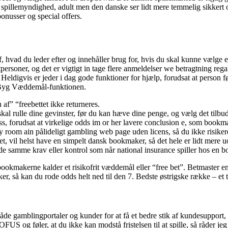
en spillemyndighed, adult men den danske ser lidt mere temmelig sikkert 
bonusser og special offers.
d af, hvad du leder efter og innehåller brug for, hvis du skal kunne væ
soner, og det er vigtigt in tage flere anmeldelser we betragtning regar
 Heldigvis er jeder i dag gode funktioner for hjælp, forudsat at person fø
å Byg Væddemål-funktionen.
 af” “freebettet ikke returneres.
al rulle dine gevinster, før du kan hæve dine penge, og vælg det tilbud, 
, forudsat at virkelige odds im or her lavere conclusion e, som bookma
ny room ain pålideligt gambling web page uden licens, så du ikke risikere
t, vil helst have en simpelt dansk bookmaker, så det hele er lidt mere u
 samme krav eller kontrol som når national insurance spiller hos en 
okmakerne kalder et risikofrit væddemål eller “free bet”. Betmaster em
rækker, så kan du rode odds helt ned til den 7. Bedste østrigske række – 
åde gamblingportaler og kunder for at få et bedre stik af kundesupport, f
US og føler, at du ikke kan modstå fristelsen til at spille, så råder jeg 