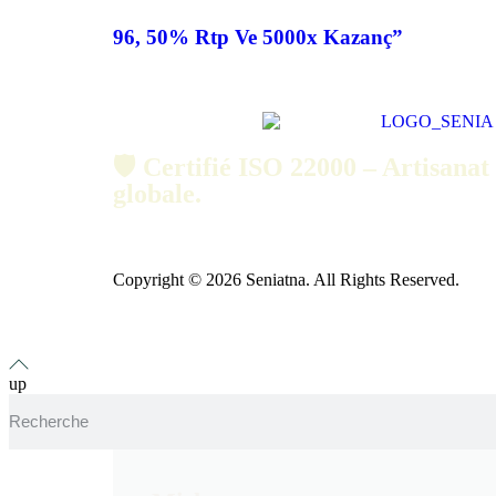
96, 50% Rtp Ve 5000x Kazanç”
🛡️ Certifié ISO 22000 – Artisanat 
globale.
Copyright © 2026 Seniatna. All Rights Reserved.
up