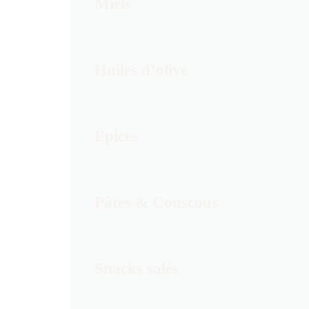
Miels
Huiles d’olive
Épices
Pâtes & Couscous
Snacks salés