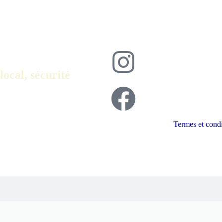
local, sécurité
Termes et condi