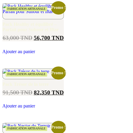
Promo !
FABRICATION ARTISANALE
Pack Healthy et équilibré –
Parfait pour Suhour et Iftar
63,000
TND
56,700
TND
Ajouter au panier
Promo !
FABRICATION ARTISANALE
Pack Trésor de la terre
91,500
TND
82,350
TND
Ajouter au panier
Promo !
FABRICATION ARTISANALE