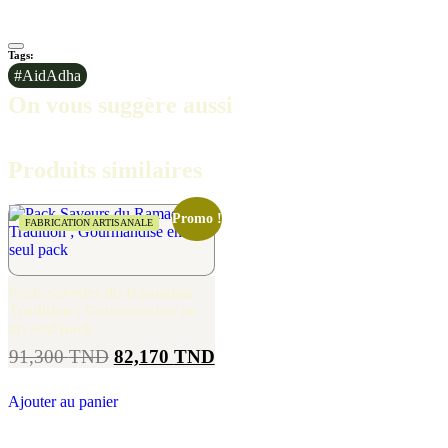
Tags:
#AidAdha
On vous suggère aussi
Produits similaires
Promo !
FABRICATION ARTISANALE
Pack Saveurs du Ramadan –
Tradition ; Gourmandise en
un seul pack
91,300
TND
82,170
TND
Ajouter au panier