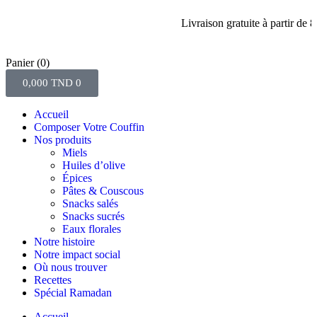
Livraison gratuite à partir de 80 di
Panier
(0)
0,000
TND
0
Accueil
Composer Votre Couffin
Nos produits
Miels
Huiles d’olive
Épices
Pâtes & Couscous
Snacks salés
Snacks sucrés
Eaux florales
Notre histoire
Notre impact social
Où nous trouver
Recettes
Spécial Ramadan
Accueil