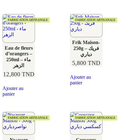
FABRICATION ARTISANALE
FABRICATION ARTISANALE
Frik Maison-
Eau de fleurs
250g – فريك
d’orangers –
دياري
250ml – ماء
5,800
TND
الزهر
12,800
TND
Ajouter au
panier
Ajouter au
panier
FABRICATION ARTISANALE
FABRICATION ARTISANALE
Nwasser
Couscous