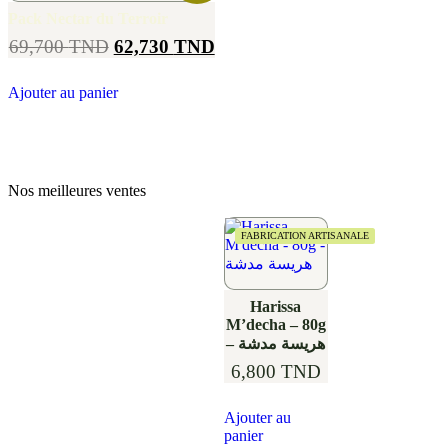
Pack Nectar du Terroir
69,700
TND
62,730
TND
Ajouter au panier
Nos meilleures ventes
FABRICATION ARTISANALE
Harissa
M’decha – 80g
– هريسة مدشة
6,800
TND
Ajouter au
panier