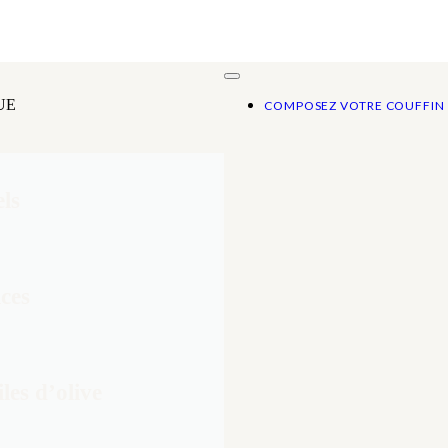
UE
COMPOSEZ VOTRE COUFFIN
ls
ces​
les d’olive