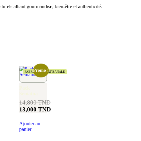
aturels alliant gourmandise, bien-être et authenticité.
Promo !
FABRICATION ARTISANALE
Pack
Seniatna
14,800
TND
13,000
TND
Ajouter au
panier