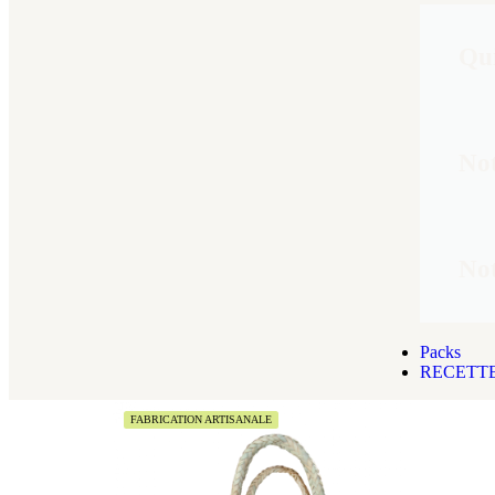
Qu
Not
Not
Packs
RECETT
FABRICATION ARTISANALE