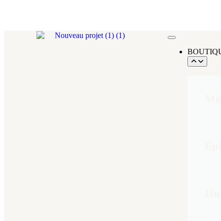
BOUTIQ
Mie
Épi
Hui