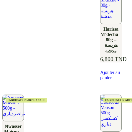
Harissa
M’decha –
80g –
هريسة
مدشة
6,800
TND
Ajouter au
panier
FABRICATION ARTISANALE
FABRICATION ART
Nwasser
Maison –