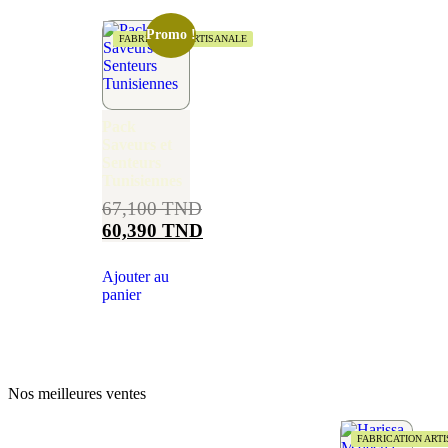
Promo !
FABRICATION ARTISANALE
Pack
Saveurs et
Senteurs
Tunisiennes
67,100
TND
60,390
TND
Ajouter au
panier
Nos meilleures ventes
FABRICATION ART