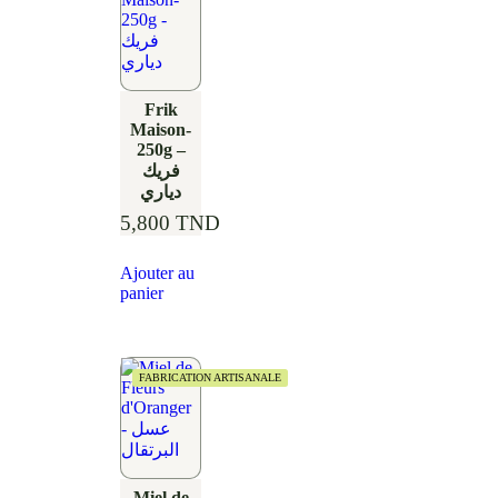
Frik
Maison-
250g –
فريك
دياري
5,800
TND
Ajouter au
panier
FABRICATION ARTISANALE
Miel de