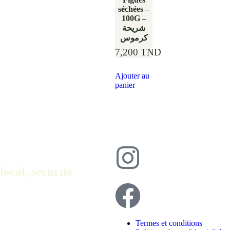
séchées –
100G –
شريحة
كرموس
7,200
TND
Ajouter au
panier
local, sécurité
Termes et conditions