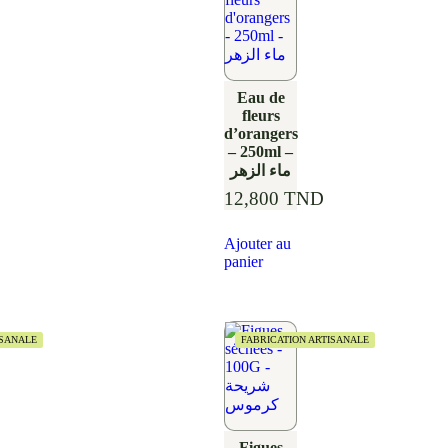
Eau de
fleurs
d’orangers
– 250ml –
ماء الزهر
12,800
TND
Ajouter au
panier
ISANALE
FABRICATION ARTISANALE
Figues