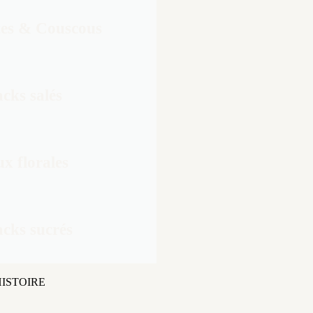
tes & Couscous
cks salés
x florales
cks sucrés
ISTOIRE