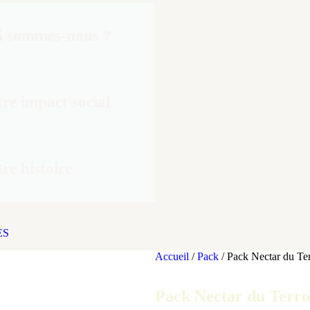
i sommes-nous ?
re impact social
re histoire
ES
Accueil
/
Pack
/ Pack Nectar du Ter
Pack Nectar du Terro