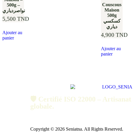
Couscous
500g –
Maison
نواصردياري
500g
5,500
TND
كسكسي
دياري
Ajouter au
4,900
TND
panier
Ajouter au
panier
🛡️ Certifié ISO 22000 – Artisanat 
globale.
Copyright © 2026 Seniatna. All Rights Reserved.