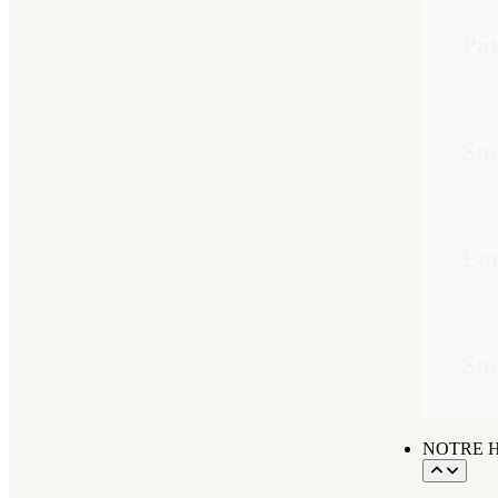
Pâ
Sna
Eau
Sna
NOTRE H