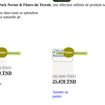
Pack Nectar & Fleurs du Terroir
, une sélection raffinée de produits n
ue dans toute sa splendeur.
r naturelle 🌿.
omo !
Promo !
TION ARTISANALE
FABRICATION ARTISANALE
di
Pack
0
TND
Mloukheya
0
TND
28,300
TND
25,470
TND
u
Ajouter au
panier