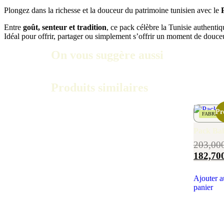
Plongez dans la richesse et la douceur du patrimoine tunisien avec le
Entre
goût, senteur et tradition
, ce pack célèbre la Tunisie authentiq
Idéal pour offrir, partager ou simplement s’offrir un moment de douceu
On vous suggère aussi
Produits similaires
Pr
FABRICA
Pack Bal
203,00
182,70
Ajouter a
panier