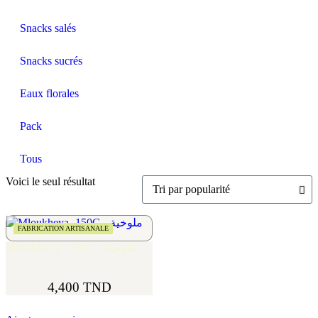
Snacks salés
Snacks sucrés
Eaux florales
Pack
Tous
Voici le seul résultat
FABRICATION ARTISANALE
Mloukheya -150G – ملوخية
4,400
TND