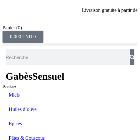
Livraison gratuite à partir de 80 
Panier
(0)
0,000
TND
0
GabèsSensuel
Boutique
Miels
Huiles d’olive
Épices
Pâtes & Couscous