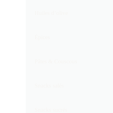
Huiles d’olive
Épices
Pâtes & Couscous
Snacks salés
Snacks sucrés