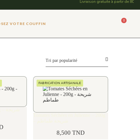
Livraison gratuite à partir de 80 din
0
SEZ VOTRE COUFFIN
FABRICATION ARTISANALE
شريح
Tomates Séchées en Julienne – 200g
– شريحة طماطم
D
8,500
TND