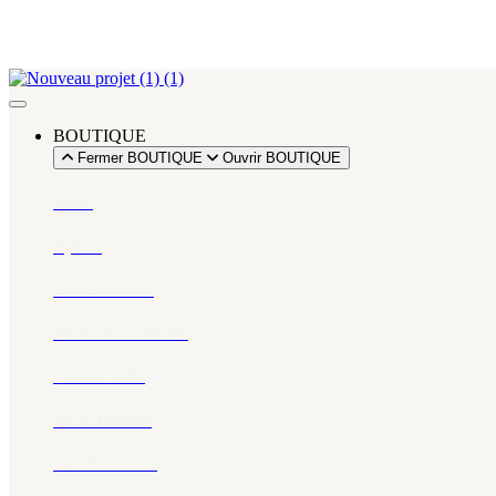
BOUTIQUE
Fermer BOUTIQUE
Ouvrir BOUTIQUE
Miels
Épices​
Huiles d’olive
Pâtes & Couscous
Snacks salés
Eaux florales
Snacks sucrés