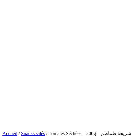
Accueil
/
Snacks salés
/ Tomates Séchées – 200g – شريحة طماطم