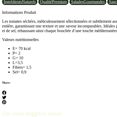
شريحة
IngrédientsNaturels
QualitéPremium
SaladesGourmandes
Sau
طماطم
Informations Produit
Les tomates séchées, méticuleusement sélectionnées et subtilement ass
entière, garantissant une texture et une saveur incomparables. Idéale
et de sel, rehaussant ainsi chaque bouchée d’une touche méditerranée
Valeurs nutritionnelles
E= 70 kcal
P= 2
G= 10
L=3,5
Fibres= 1,5
Sel= 0,9
Share:
On vous suggère aussi