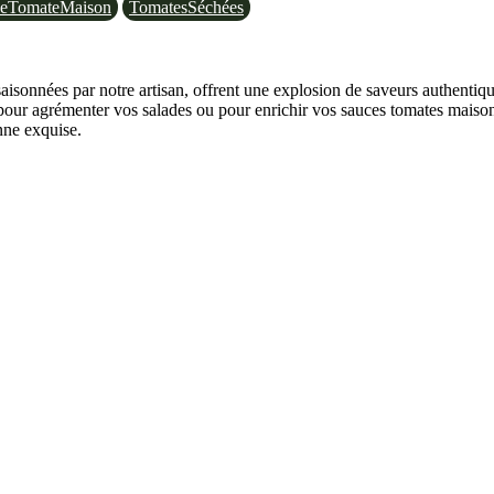
ceTomateMaison
TomatesSéchées
aisonnées par notre artisan, offrent une explosion de saveurs authentiq
s pour agrémenter vos salades ou pour enrichir vos sauces tomates mais
nne exquise.