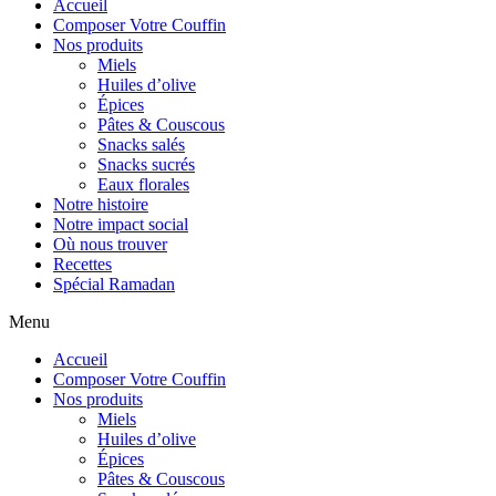
Accueil
Composer Votre Couffin
Nos produits
Miels
Huiles d’olive
Épices
Pâtes & Couscous
Snacks salés
Snacks sucrés
Eaux florales
Notre histoire
Notre impact social
Où nous trouver
Recettes
Spécial Ramadan
Menu
Accueil
Composer Votre Couffin
Nos produits
Miels
Huiles d’olive
Épices
Pâtes & Couscous