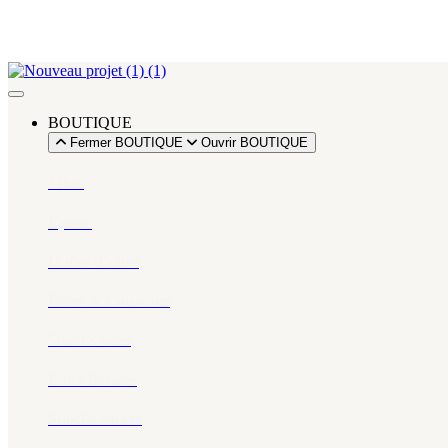
BOUTIQUE
Fermer BOUTIQUE
Ouvrir BOUTIQUE
Miels
Épices​
Huiles d’olive
Pâtes & Couscous
Snacks salés
Eaux florales
Snacks sucrés