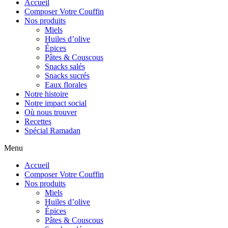
Accueil
Composer Votre Couffin
Nos produits
Miels
Huiles d’olive
Épices
Pâtes & Couscous
Snacks salés
Snacks sucrés
Eaux florales
Notre histoire
Notre impact social
Où nous trouver
Recettes
Spécial Ramadan
Menu
Accueil
Composer Votre Couffin
Nos produits
Miels
Huiles d’olive
Épices
Pâtes & Couscous