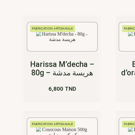
FABRICATION ARTISANALE
FABRI
Harissa M’decha –
80g – هريسة مدشة
d’o
6,800
TND
FABRICATION ARTISANALE
FABRI