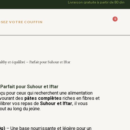
Livraison gratuite à partir de 80 dinars d'
0
SEZ VOTRE COUFFIN
thy et équilibré – Parfait pour Suhour et Iftar
Parfait pour Suhour et Iftar
çu pour ceux qui recherchent une alimentation
avourant des
pâtes complètes
riches en fibres et
ilibrer vos repas de
Suhour et Iftar
, il vous
out au long du jeûne.
0g)
– Une base nourrissante et légère pour un