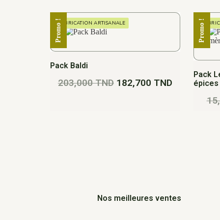
Promo !
Promo !
FABRICATION ARTISANALE
FABRIC
Pack Baldi
Pack L
203,000
TND
182,700
TND
épices 
15
Nos meilleures ventes