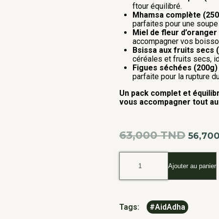
ftour équilibré.
Mhamsa complète (250
parfaites pour une soupe 
Miel de fleur d’oranger
accompagner vos boisson
Bsissa aux fruits secs 
céréales et fruits secs, i
Figues séchées (200g)
parfaite pour la rupture d
Un pack complet et équilibré
vous accompagner tout au 
63,000
TND
56,70
Ajouter au panier
Tags:
#AidAdha