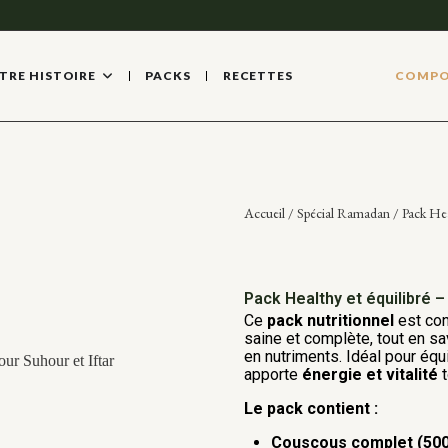
TRE HISTOIRE
PACKS
RECETTES
COMPO
Accueil
/
Spécial Ramadan
/ Pack Heal
Pack Healthy et équilibré – 
Ce
pack nutritionnel
est con
saine et complète, tout en s
en nutriments. Idéal pour équ
apporte
énergie et vitalité
t
Le pack contient :
Couscous complet (50