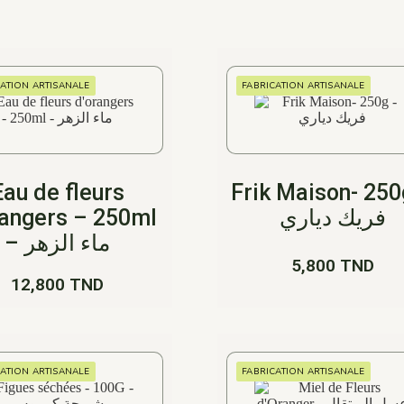
CATION ARTISANALE
FABRICATION ARTISANALE
Eau de fleurs
Frik Maison- 250
rangers – 250ml
فريك دياري
– ماء الزهر
5,800
TND
12,800
TND
CATION ARTISANALE
FABRICATION ARTISANALE