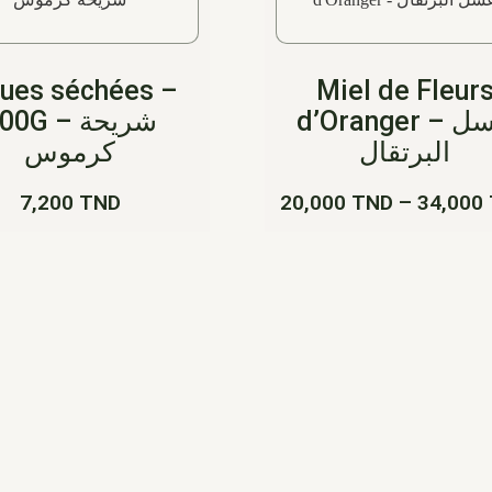
gues séchées –
Miel de Fleur
d’Oranger – عسل
0G – شريحة
البرتقال
كرموس
7,200
TND
20,000
TND
–
34,000