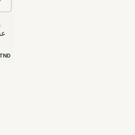
s
TND