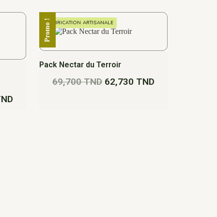
Promo !
FABRICATION ARTISANALE
Pack Nectar du Terroir
69,700
TND
62,730
TND
TND