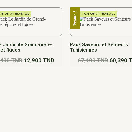
Promo !
ATION ARTISANALE
FABRICATION ARTISANALE
e Jardin de Grand-mère-
Pack Saveurs et Senteurs
et figues
Tunisiennes
,400
TND
12,900
TND
67,100
TND
60,390