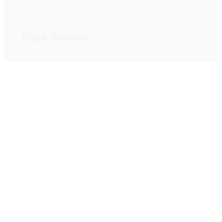
Eaux florales