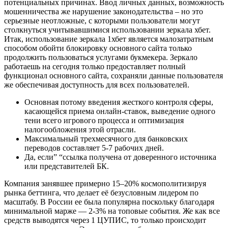
потенциальных причинах. Ввод личных данных, возможность
мошенничества же нарушение законодательства – но это
серьезные неотложные, с которыми пользователи могут
столкнуться учитывавшимися использовании зеркала хбет.
Итак, использование зеркала 1хбет является малозатратным
способом обойти блокировку основного сайта только
продолжить пользоваться услугами букмекера. Зеркало
работаешь на сегодня только предоставляет полный
функционал основного сайта, сохраняли данные пользователя
же обеспечивая доступность для всех пользователей.
Основная потому введения жесткого контроля сферы,
касающейся приема онлайн-ставок, выведение одного
тени всего игрового процесса и оптимизация
налогообложения этой отрасли.
Максимальный трехмесячного для банковских
переводов составляет 5-7 рабочих дней.
Да, если” “ссылка получена от доверенного источника
или представителей БК.
Компания занявшее примерно 15–20% космополитизируя
рынка беттинга, что делает её безусловным лидером по
масштабу. В России ее была популярна поскольку благодаря
минимальной марже — 2-3% на топовые события. Же как все
средств выводятся через 1 ЦУПИС, то только происходит