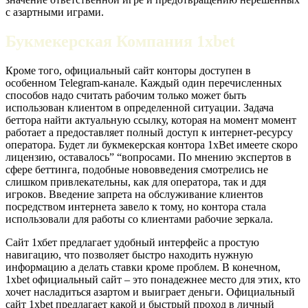
с азартными играми.
Букмекерская Компания 1xbet
Кроме того, официальный сайт конторы доступен в
особенном Telegram-канале. Каждый один перечисленных
способов надо считать рабочим только может быть
использован клиентом в определенной ситуации. Задача
беттора найти актуальную ссылку, которая на момент момент
работает а предоставляет полный доступ к интернет-ресурсу
оператора. Будет ли букмекерская контора 1xBet имеете скоро
лицензию, оставалось” “вопросами. По мнению экспертов в
сфере беттинга, подобные нововведения смотрелись не
слишком привлекательны, как для оператора, так и ддя
игроков. Введение запрета на обслуживание клиентов
посредством интернета завело к тому, но контора стала
использовали для работы со клиентами рабочие зеркала.
Сайт 1хбет предлагает удобный интерфейс а простую
навигацию, что позволяет быстро находить нужную
информацию а делать ставки кроме проблем. В конечном,
1xbet официальный сайт – это понадежнее место для этих, кто
хочет насладиться азартом и выиграет деньги. Официальный
сайт 1xbet предлагает какой и быстрый проход в личный