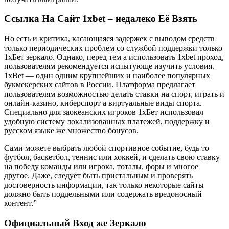
Ссылка На Сайт 1xbet – недалеко Её Взять
Но есть и критика, касающаяся задержек с выводом средств
только периодических проблем со службой поддержки только
1хБет зеркало. Однако, перед тем а использовать 1xbet проход,
пользователям рекомендуется испытующе изучить условия.
1xBet — один одним крупнейших и наиболее популярных
букмекерских сайтов в России. Платформа предлагает
пользователям возможностью делать ставки на спорт, играть и
онлайн-казино, киберспорт а виртуальные виды спорта.
Специально для заокеанских игроков 1хБет использовал
удобную систему локализованных платежей, поддержку и
русском языке же множество бонусов.
Сами можете выбрать любой спортивное событие, будь то
футбол, баскетбол, теннис или хоккей, и сделать свою ставку
на победу команды или игрока, тоталы, форы и многое
другое. Даже, следует быть пристальным и проверять
достоверность информации, так только некоторые сайты
должно быть поддельными или содержать вредоносный
контент.”
Официальный Вход же Зеркало