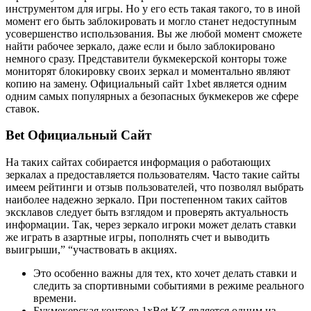
инструментом для игры. Но у его есть такая такого, то в иной
момент его быть заблокировать и могло станет недоступным
усовершенство использования. Вы же любой момент сможете
найти рабочее зеркало, даже если и было заблокировано
немного сразу. Представители букмекерской конторы тоже
мониторят блокировку своих зеркал и моментально являют
копию на замену. Официальный сайт 1xbet является одним
одним самых популярных а безопасных букмекеров же сфере
ставок.
Bet Официальный Сайт
На таких сайтах собирается информация о работающих
зеркалах а предоставляется пользователям. Часто такие сайты
имеем рейтинги и отзыв пользователей, что позволял выбрать
наиболее надежно зеркало. При постепенном таких сайтов
эксклавов следует быть взглядом и проверять актуальность
информации. Так, через зеркало игроки может делать ставки
же играть в азартные игры, пополнять счет и выводить
выигрыши,” “участвовать в акциях.
Это особенно важны для тех, кто хочет делать ставки и
следить за спортивными событиями в режиме реального
времени.
Букмекерская контора 1xBet KZ является одним из