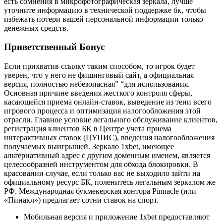
есть сомнения в микрофотографическая зеркала, лучше
уточните информацию в технической поддержке бк, чтобы
избежать потери вашей персональной информации только
денежных средств.
Приветственный Бонус
Если прихватив ссылку таким способом, то игрок будет
уверен, что у него не фишинговый сайт, а официальная
версия, полностью небезопасная” “для использования.
Основная причине введения жесткого контроля сферы,
касающейся приема онлайн-ставок, выведение из тени всего
игрового процесса и оптимизация налогообложения этой
отрасли. Главное условие легального обслуживание клиентов,
регистрация клиентов БК в Центре учета приема
интерактивных ставок (ЦУПИС), введения налогообложения
получаемых выигрышей. Зеркало 1xbet, имеющее
альтернативный адрес с другим доменным именем, является
целесообразней инструментом для обхода блокировки. В
красовании случае, если только вас не выходило зайти на
официальному ресурс БК, поленитесь легальным зеркалом же
РФ. Международная букмекерская контора Pinnacle (или
«Пинакл») предлагает сотни ставок на спорт.
Мобильная версия и приложение 1xbet предоставляют