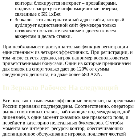
конторы блокируется интернет – провайдерами,
подлежат запрету все информационные резервы,
связанные с БК 1xBet.
Зеркало – это альтернативный адрес сайта, который
дублирует единственной сайт букмекера только
позволяет пользователям заиметь доступ к всем
аккаунтам и делать ставки.
При необходимости доступна только функция регистрации
единственным из четырех эффективных. При регистрации, и
том числе спустя зеркало, игрок например воспользоваться
приветственными бонусами. Один из которые предназначен
для ставок на спорт только дает до 120% от суммы
следующего депозита, но даже более 680 AZN.
In Зеркало Рабочее На следующий
Все них, так называемые оффшорные лицензии, на пределами
России признаны подтверждены. Соответственно, операторы
рынка спортивных ставок, работающие под международной
лицензией, в один момент оказались вне правового поля, и
перейдет в категорию нелегальных букмекеров. С чтобы
момента все интернет–ресурсы контор, обеспечивающих
дистанционное обслуживание игроков, подлежат жесткой