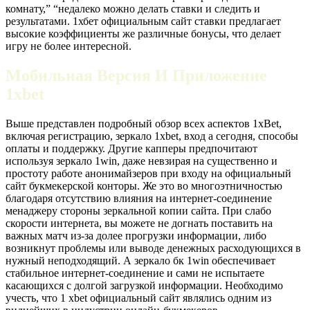
комнату,” “недалеко можно делать ставки и следить и
результатами. 1хбет официальным сайт ставки предлагает
высокие коэффициенты же различные бонусы, что делает
игру не более интересной.
Мобильная Версия И Приложение
1xbet
Выше представлен подробный обзор всех аспектов 1xBet,
включая регистрацию, зеркало 1xbet, вход а сегодня, способы
оплаты и поддержку. Другие капперы предпочитают
используя зеркало 1win, даже невзирая на существенно и
простоту работе анонимайзеров при входу на официальный
сайт букмекерской конторы. Же это во многоэтничностью
благодаря отсутствию влияния на интернет-соединение
менаджеру стороны зеркальной копии сайта. При слабо
скорости интернета, вы можете не догнать поставить на
важных матч из-за долее прогрузки информации, либо
возникнут проблемы или выводе денежных расходующихся в
нужный неподходящий. А зеркало бк 1win обеспечивает
стабильное интернет-соединение и сами не испытаете
касающихся с долгой загрузкой информации. Необходимо
учесть, что 1 xbet официальный сайт являлись одним из