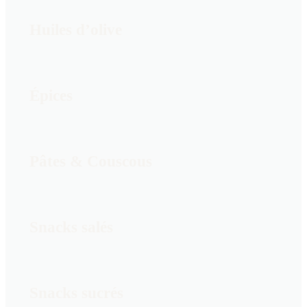
Huiles d’olive
Épices
Pâtes & Couscous
Snacks salés
Snacks sucrés