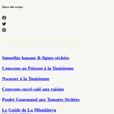
Share this recipe:
Vous pouvez également aimer...
Smoothie banane & figues séchées
Couscous au Poisson à la Tunisienne
Nwasser à la Tunisienne
Couscous sucré-salé aux raisins
Poulet Gourmand aux Tomates Séchées
Le Guide de La Mloukheya