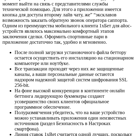
момент выйти на связь с представителями службы
технической помощью. Для этого а приложении имеется
кнопка для доступа второму лайв чату, же” “эксклавов
возможность заказать обратную звонок оператора саппорта.
Одним из преимущества мобильного клиента 1хБет для айос-
устройств являлось максимально комфортный этапов
заключения сделки. Оформить спортивные пари в
приложение достаточно так, удобно и мгновенно.
После полной загрузки установочного файла беттору
остается осуществить его инсталляцию на стационарном
компьютере или ноутбуке.
Все транзакции проходят через них же защищенные
каналы, а ваши персональные данные остаются
надзором надежной защитой систем шифрования SSL
256-bit.
На фоне высокой конкуренции в континенте онлайн
беттинга лидирующую букмекеры создают
усовершенство своих клиентов официальное
программное обеспечение.
Полуразмягчения убедитесь, что на ваше устройство
можно устанавливать приложения один неизвестных
источников (раздел Безопасность в Настроках
смартфона).
Линия ставок 1xBet считается одной лучших, поскольку