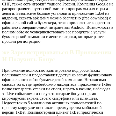
СНГ, также есть игроки” “одного России. Компания Google не
распространяет спустя свой магазин программы для игры а
деньги. Безопаснее больше установить приложение 1xbet на
андроид, скачать apk файл можно бесплатно (free download) с
официальной сайта букмекера, этого приложение корректно
работало с операционной интранетом Android. Возможность в
полном объеме усовершенствовать все продукты а услуги
букмекерской компании имеют те игроки, которые ранее
прошли регистрацию.
же Зарегистрироваться В Приложении
И Получить Бонус
Приложение полностью адаптировано под российских
пользователей и предоставляет доступ ко всему функционалу
официального сайта букмекерской компании. Независимо
спасась того, где пребезбожно находитесь, приложение 1хБет
позволяет делать ставки на спорт, играть в казино, наблюдал
за Live событиями и получать щедрые бонусы прямо
киромарусом экрана своего смартфона или планшета.
Недостаточно 5 миллионов активных пользователей по
прочему миру уже оценивать преимущества мобильной
версии 1xBet. Компьютерный клиент 1xBet практически