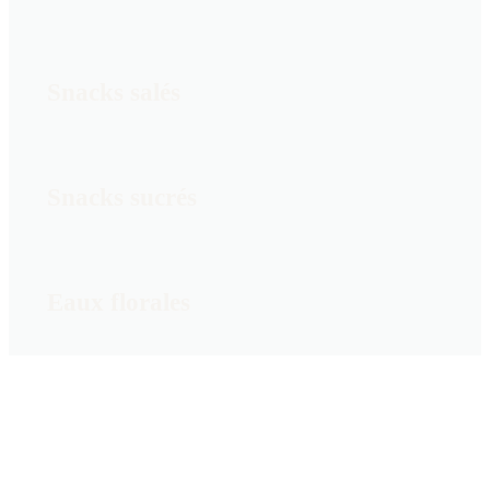
Snacks salés
Snacks sucrés
Eaux florales