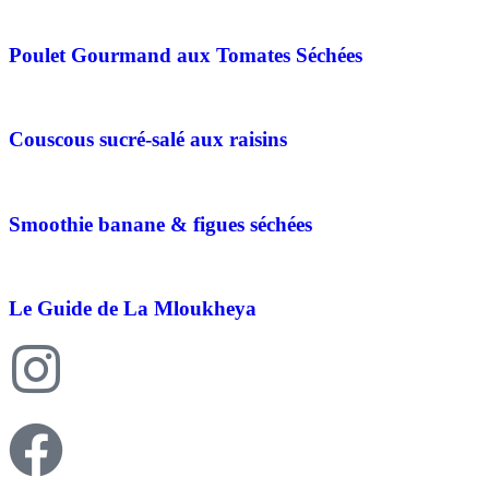
Poulet Gourmand aux Tomates Séchées
Couscous sucré-salé aux raisins
Smoothie banane & figues séchées
Le Guide de La Mloukheya