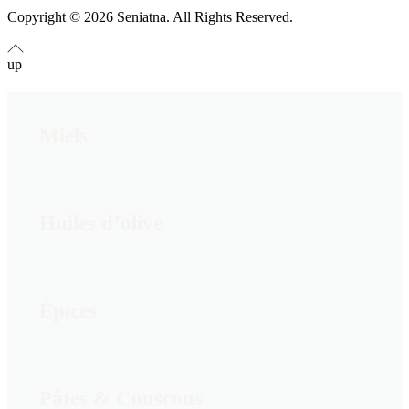
Copyright © 2026 Seniatna. All Rights Reserved.
up
Miels
Huiles d’olive
Épices
Pâtes & Couscous