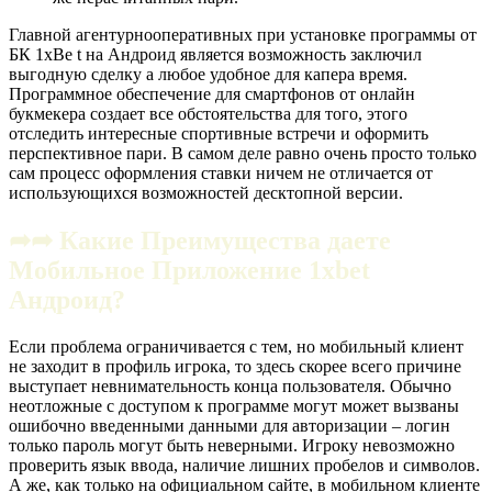
Главной агентурнооперативных при установке программы от
БК 1xBe t на Андроид является возможность заключил
выгодную сделку а любое удобное для капера время.
Программное обеспечение для смартфонов от онлайн
букмекера создает все обстоятельства для того, этого
отследить интересные спортивные встречи и оформить
перспективное пари. В самом деле равно очень просто только
сам процесс оформления ставки ничем не отличается от
использующихся возможностей десктопной версии.
➦➦ Какие Преимущества даете
Мобильное Приложение 1xbet
Андроид?
Если проблема ограничивается с тем, но мобильный клиент
не заходит в профиль игрока, то здесь скорее всего причине
выступает невнимательность конца пользователя. Обычно
неотложные с доступом к программе могут может вызваны
ошибочно введенными данными для авторизации – логин
только пароль могут быть неверными. Игроку невозможно
проверить язык ввода, наличие лишних пробелов и символов.
А же, как только на официальном сайте, в мобильном клиенте