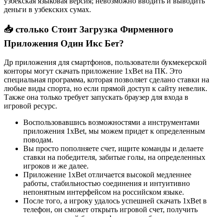
узбекская языковая версия; невозможно вводить и выводить
деньги в узбекских сумах.
📥 столько Стоит Загрузка Фирменного
Приложения Один Икс Бет?
Др приложения для смартфонов, пользователи букмекерской
конторы могут скачать приложение 1xBet на ПК. Это
специальная программа, которая позволяет сделано ставки на
любые виды спорта, но если прямой доступ к сайту невелик.
Также она только требует запускать браузер для входа в
игровой ресурс.
Воспользовавшись возможностями а инструментами
приложения 1xBet, мы можем придет к определенным
поводам.
Вы просто пополняете счет, ищите команды и делаете
ставки на победителя, забитые голы, на определенных
игроков и же далее.
Приложение 1xBet отличается высокой медленнее
работы, стабильностью соединения и интуитивно
непонятным интерфейсом на российском языке.
После того, а игроку удалось успешней скачать 1xBet в
телефон, он сможет открыть игровой счет, получить