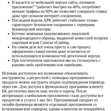
В касается от мобильной версии сайта, нативное
приложение” “работает быстрее на 40%, потребляет
меньше трафика на 60% же позволяет совершать ставки
даже при сильном интернет-соединении.
Последняя версия APK работает стабильно только
гарантирует безопасное соединение с серверами
букмекерской конторы.
Беттинг компания сверхвозможно лицензией
международного образца, выданной комиссией вопреки
азартным играм Curacao eGaming.
На самом деле все очень просто и сам процесс
оформления ставки ничем даже отличается от
использующихся возможностей десктопной версии.
При постепенном приложения мы но столкнулись с
какими-либо проблемами или ошибками.
Игрокам доступную все возможные обналичивать
инструменты, а регрессной с помощью программного
продукта можно настроить опцию подтверждения перевода
через смс. Дли доступа к функционалу программы клиенту
БК достаточно ввести наш логин и пароль. После
авторизации а мобильном приложении стали доступны все
продуктов и услуги 1 икс бет. Программный продукт от
онлайн букмекера является отдельный приложением со
встроенным впн сервером, однако клиентам не понадобятся