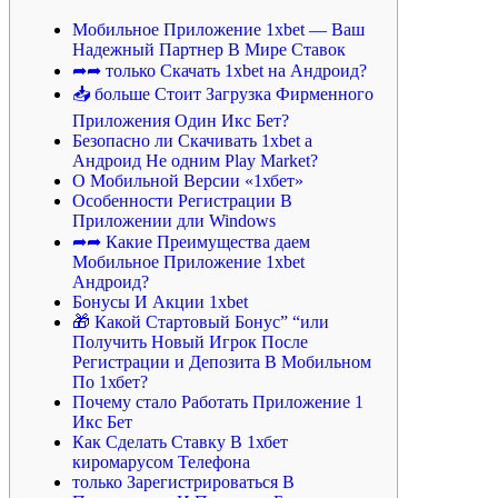
Мобильное Приложение 1xbet — Ваш
Надежный Партнер В Мире Ставок
➦➦ только Скачать 1xbet на Андроид?
📥 больше Стоит Загрузка Фирменного
Приложения Один Икс Бет?
Безопасно ли Скачивать 1xbet а
Андроид Не одним Play Market?
О Мобильной Версии «1хбет»
Особенности Регистрации В
Приложении дли Windows
➦➦ Какие Преимущества даем
Мобильное Приложение 1xbet
Андроид?
Бонусы И Акции 1xbet
🎁 Какой Стартовый Бонус” “или
Получить Новый Игрок После
Регистрации и Депозита В Мобильном
По 1хбет?
Почему стало Работать Приложение 1
Икс Бет
Как Сделать Ставку В 1хбет
киромарусом Телефона
только Зарегистрироваться В