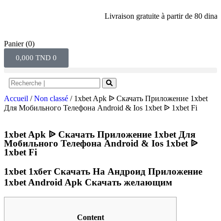
Livraison gratuite à partir de 80 dinars d'a
Panier
(0)
0,000
TND
0
Accueil
/
Non classé
/ 1xbet Apk ᐉ Скачать Приложение 1xbet
Для Мобильного Телефона Android & Ios 1xbet ᐉ 1xbet Fi
1xbet Apk ᐉ Скачать Приложение 1xbet Для
Мобильного Телефона Android & Ios 1xbet ᐉ
1xbet Fi
1xbet 1хбет Скачать На Андроид Приложение
1xbet Android Apk Скачать желающим
Content