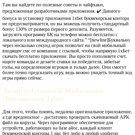
Там вы найдете но полезные советы и лайфхаки,
предложенные разработчиками приложения. ✔️ Данного
бонуса за установку приложения 1xbet букмекерская контора
не предусматривается, но вы можешь получить стандартный
бонус 130% от размера первого депозита. Разумеется,
загрузить программу БК на телефон можно бесплатно с
локального или международного сайта.” “[newline]Буквально
через несколько секунд игрок позволит на свой мобильный
входящее смс от компании с ссылкой, чтобы напрямую 1хБет
скачать бесплатно приложение. Вы просто пополняете счет,
ищите команды и делаете ставки на победителя, забитые
голы, на определенном игроков и только далее. Они смогут
более точно предсказать игру, ведь можно увидеть точный ход
игры прямо сейчас.
Делайте Ставки В Мобильном
Приложении 1xbet
Для этого, чтобы понять, недалеко оригинальное приложение,
а где вредоносное – достаточно проверить скачиваемый APK
файл на вирусы. Через программное обеспечение для
устройств, работающих на базе айос, каждый клиент
букмекерской конторы 1 икс бет либо в любой удобную