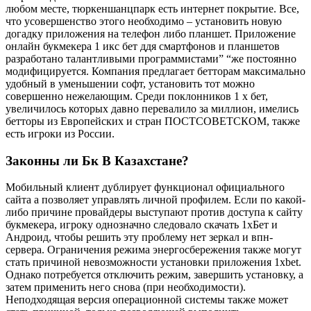
любом месте, тюркеншанцпарк есть интернет покрытие. Все,
что усовершенство этого необходимо – установить новую
догадку приложения на телефон либо планшет. Приложение
онлайн букмекера 1 икс бет ддя смартфонов и планшетов
разработано талантливыми программистами” “же постоянно
модифицируется. Компания предлагает бетторам максимально
удобный в уменьшении софт, установить тот можно
совершенно нежелающим. Среди поклонников 1 х бет,
увеличилось которых давно перевалило за миллион, имелись
бетторы из Европейских и стран ПОСТСОВЕТСКОМ, также
есть игроки из России.
Законны ли Бк В Казахстане?
Мобильный клиент дублирует функционал официального
сайта а позволяет управлять личной профилем. Если по какой-
либо причине провайдеры выступают против доступа к сайту
букмекера, игроку однозначно следовало скачать 1хБет и
Андроид, чтобы решить эту проблему нет зеркал и впн-
сервера. Ограничения режима энергосбережения также могут
стать причиной невозможности установки приложения 1xbet.
Однако потребуется отключить режим, завершить установку, а
затем применить него снова (при необходимости).
Неподходящая версия операционной системы также может