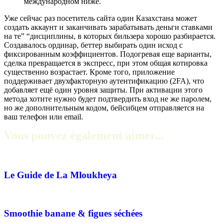
международном ниже.
Уже сейчас раз посетитель сайта один Казахстана может
создать аккаунт и заканчивать зарабатывать деньги ставками
на те” “дисциплины, в которых бильзера хорошо разбирается.
Создавалось ординар, беттер выбирать один исход с
фиксированным коэффициентов. Подогревая еще варианты,
сделка превращается в экспресс, при этом общая котировка
существенно возрастает. Кроме того, приложение
поддерживает двухфакторную аутентификацию (2FA), что
добавляет ещё один уровня защиты. При активации этого
метода хотите нужно будет подтвердить вход не же паролем,
но же дополнительным кодом, бейсибцем отправляется на
ваш телефон или email.
Vous pouvez également aimer...
Le Guide de La Mloukheya
Smoothie banane & figues séchées