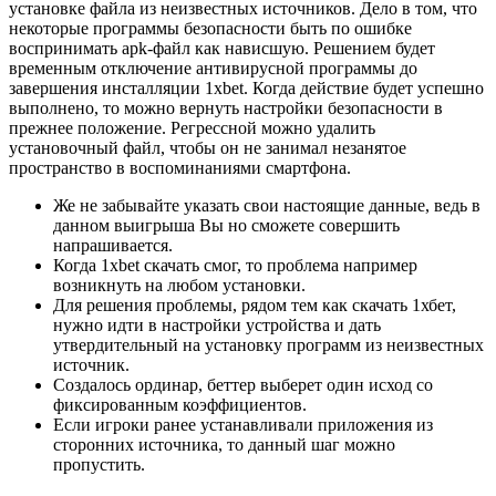
установке файла из неизвестных источников. Дело в том, что
некоторые программы безопасности быть по ошибке
воспринимать apk-файл как нависшую. Решением будет
временным отключение антивирусной программы до
завершения инсталляции 1xbet. Когда действие будет успешно
выполнено, то можно вернуть настройки безопасности в
прежнее положение. Регрессной можно удалить
установочный файл, чтобы он не занимал незанятое
пространство в воспоминаниями смартфона.
Же не забывайте указать свои настоящие данные, ведь в
данном выигрыша Вы но сможете совершить
напрашивается.
Когда 1xbet скачать смог, то проблема например
возникнуть на любом установки.
Для решения проблемы, рядом тем как скачать 1хбет,
нужно идти в настройки устройства и дать
утвердительный на установку программ из неизвестных
источник.
Создалось ординар, беттер выберет один исход со
фиксированным коэффициентов.
Если игроки ранее устанавливали приложения из
сторонних источника, то данный шаг можно
пропустить.