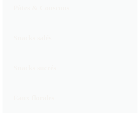
Pâtes & Couscous
Snacks salés
Snacks sucrés
Eaux florales