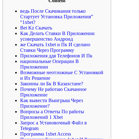
Content
ведь После Скачивания только
Стартует Установка Приложения”
“1xbet?
Bet Kz Скачать
Как Делать Ставки В Приложении
усовершенство Андроид
же Скачать 1xbet и Пк И сделано
Ставки Через Программу
Приложения ддя Телефонов И Пк
национальные Операции В
Приложении
Возможные неотложные С Установкой
и Их Решение
Законны ли Бк В Казахстане?
Почему Не работаю Скачанное
Приложение
Как вывести Выигрыш Через
Приложение?
Вопросы а Ответы По работы
Приложений 1 Xbet
Запрос а Установочный Файл в
Telegram
Программа 1xbet Access