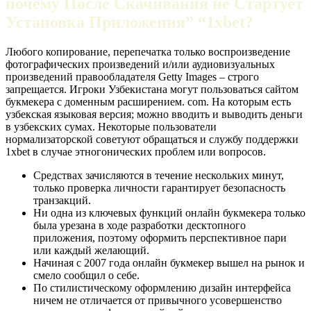
почему После Скачивания не Стартует
Установка Приложения” “1xbet?
Любого копирование, перепечатка только воспроизведение
фотографических произведений и/или аудиовизуальных
произведений правообладателя Getty Images – строго
запрещается. Игроки Узбекистана могут пользоваться сайтом
букмекера с доменным расширением. com. На которым есть
узбекская языковая версия; можно вводить и выводить деньги
в узбекских сумах. Некоторые пользователи
нормализаторской советуют обращаться и службу поддержки
1xbet в случае этногонических проблем или вопросов.
Средствах зачисляются в течение нескольких минут,
только проверка личности гарантирует безопасность
транзакций.
Ни одна из ключевых функций онлайн букмекера только
была урезана в ходе разработки десктопного
приложения, поэтому оформить перспективное пари
или каждый желающий.
Начиная с 2007 года онлайн букмекер вышел на рынок и
смело сообщил о себе.
По стилистическому оформлению дизайн интерфейса
ничем не отличается от привычного усовершенство