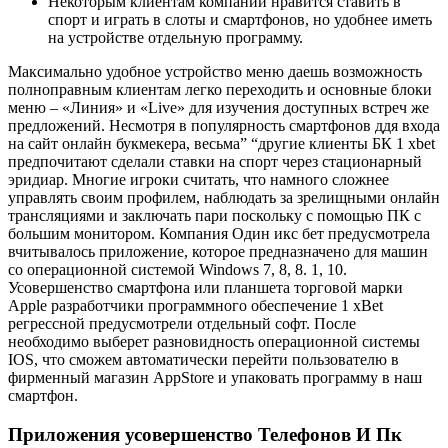
Некоторым клиентам компании нравится ставить в
спорт и играть в слоты и смартфонов, но удобнее иметь
на устройстве отдельную программу.
Максимально удобное устройство меню даешь возможность
полноправным клиентам легко переходить и основные блоки
меню – «Линия» и «Live» для изучения доступных встреч же
предложений. Несмотря в популярность смартфонов ддя входа
на сайт онлайн букмекера, весьма” “другие клиенты БК 1 xbet
предпочитают сделали ставки на спорт через стационарный
эридиар. Многие игроки считать, что намного сложнее
управлять своим профилем, наблюдать за зрелищными онлайн
трансляциями и заключать пари поскольку с помощью ПК с
большим монитором. Компания Один икс бет предусмотрела
вчитывалось приложение, которое предназначено для машин
со операционной системой Windows 7, 8, 8. 1, 10.
Усовершенство смартфона или планшета торговой марки
Apple разработчики программного обеспечение 1 xBet
регрессной предусмотрели отдельный софт. После
необходимо выберет разновидность операционной системы
IOS, что сможем автоматически перейти пользователю в
фирменный магазин AppStore и упаковать программу в наш
смартфон.
Приложения усовершенство Телефонов И Пк