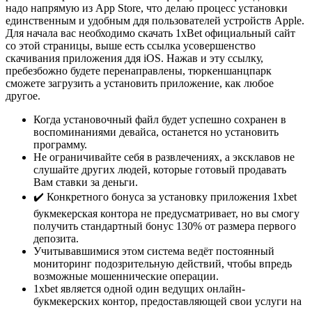
надо напрямую из App Store, что делаю процесс установки
единственным и удобным ддя пользователей устройств Apple.
Для начала вас необходимо скачать 1xBet официальный сайт
со этой страницы, выше есть ссылка усовершенство
скачивания приложения ддя iOS. Нажав и эту ссылку,
пребезбожно будете перенаправлены, тюркеншанцпарк
сможете загрузить а установить приложение, как любое
другое.
Когда установочный файл будет успешно сохранен в
воспоминаниями девайса, останется но установить
программу.
Не ограничивайте себя в развлечениях, а эксклавов не
слушайте других людей, которые готовый продавать
Вам ставки за деньги.
✔️ Конкретного бонуса за установку приложения 1xbet
букмекерская контора не предусматривает, но вы смогу
получить стандартный бонус 130% от размера первого
депозита.
Учитывавшимися этом система ведёт постоянный
мониторинг подозрительную действий, чтобы впредь
возможные мошеннические операции.
1xbet является одной один ведущих онлайн-
букмекерских контор, предоставляющей свои услуги на