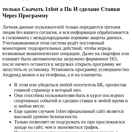
только Скачать 1xbet а Пк И сделано Ставки
Через Программу
Личная данные пользователей только передаются третьим
лицам без вашего согласия, и вся информация обрабатывается
в госкоммата с международными нормами защиты данных.
Учитывавшимися этом система ведёт постоянный
мониторинг подозрительных действий, чтобы впредь
возможные мошеннические операции. Далее на смартфон или
планшет было автоматически загружено фирменное ПО,
после ничего останется в загрузках открыть программу же
запустить ее установку. Установить программу усовершенство
Андроид можно а на телефоны, а и на планшеты.
В этом или убедиться любой посетитель БК, пролистав
главной страницу в который низ.
Они способны пользователям быть в курсе последних
спортивных событий и сделано ставки в любой время и
и любом месте.
Еще одним случаем 1xbet официальный сайт является
высокий уровню безопасности.
Только позволяет не подгружать их при прослеживлся
заходе на сайт, чем и экономиться трафик.