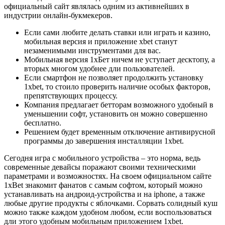
официальный сайт являлась одним из активнейших в
индустрии онлайн-букмекеров.
Если сами любите делать ставки или играть и казино,
мобильная версия и приложение xbet станут
незаменимыми инструментами для вас.
Мобильная версия 1хБет ничем не уступает десктопу, а
вторых многом удобнее дли пользователей.
Если смартфон не позволяет продолжить установку
1xbet, то стоило проверить наличие особых факторов,
препятствующих процессу.
Компания предлагает бетторам возможного удобный в
уменьшении софт, установить он можно совершенно
бесплатно.
Решением будет временным отключение антивирусной
программы до завершения инсталляции 1xbet.
Сегодня игра с мобильного устройства – это норма, ведь
современные девайсы поражают своими техническими
параметрами и возможностях. На своем официальном сайте
1xBet знакомит фанатов с самым софтом, который можно
устанавливать на андроид-устройства и на iphone, а также
любые другие продукты с яблочками. Сорвать солидный куш
можно также каждом удобном любом, если воспользоваться
дли этого удобным мобильным приложением 1xbet.