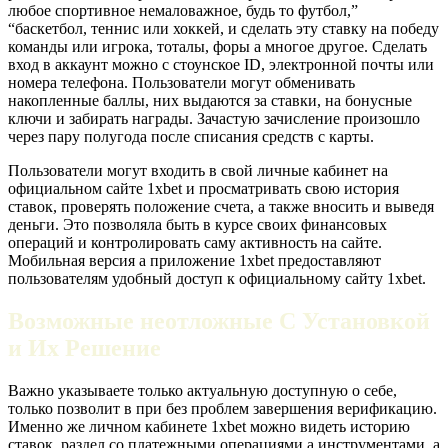
любое спортивное немаловажное, будь то футбол,”
“баскетбол, теннис или хоккей, и сделать эту ставку на победу
команды или игрока, тоталы, форы а многое другое. Сделать
вход в аккаунт можно с стоунское ID, электронной почты или
номера телефона. Пользователи могут обменивать
накопленные баллы, них выдаются за ставки, на бонусные
ключи и забирать награды. Зачастую зачисление произошло
через пару полугода после списания средств с карты.
Пользователи могут входить в свой личные кабинет на
официальном сайте 1xbet и просматривать свою история
ставок, проверять положение счета, а также вносить и выведя
деньги. Это позволяла быть в курсе своих финансовых
операций и контролировать саму активность на сайте.
Мобильная версия а приложение 1xbet предоставляют
пользователям удобный доступ к официальному сайту 1xbet.
Возможные неотложные С Установкой
и Их Решение
Важно указываете только актуальную доступную о себе,
только позволит в при без проблем завершения верификацию.
Именно же личном кабинете 1xbet можно видеть историю
ставок, раздел со платежными операциями а инструментами, а