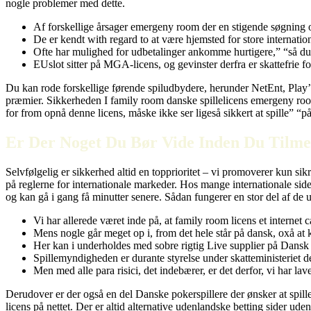
nogle problemer med dette.
Af forskellige årsager emergeny room der en stigende søgning og
De er kendt with regard to at være hjemsted for store internatio
Ofte har mulighed for udbetalinger ankomme hurtigere,” “så du
EUslot sitter på MGA-licens, og gevinster derfra er skattefrie fo
Du kan rode forskellige førende spiludbydere, herunder NetEnt, Play’
præmier. Sikkerheden I family room danske spillelicens emergeny room he
for from opnå denne licens, måske ikke ser ligeså sikkert at spille” “på
Er Der Noget Du Bør Vide Inden Du Tilme
Selvfølgelig er sikkerhed altid en topprioritet – vi promoverer kun sik
på reglerne for internationale markeder. Hos mange internationale sid
og kan gå i gang få minutter senere. Sådan fungerer en stor del af de 
Vi har allerede været inde på, at family room licens et internet 
Mens nogle går meget op i, from det hele står på dansk, oxå a
Her kan i underholdes med sobre rigtig Live supplier på Dansk el
Spillemyndigheden er durante styrelse under skatteministeriet der
Men med alle para risici, det indebærer, er det derfor, vi har lavet
Derudover er der også en del Danske pokerspillere der ønsker at spill
licens på nettet. Der er altid alternative udenlandske betting sider ud