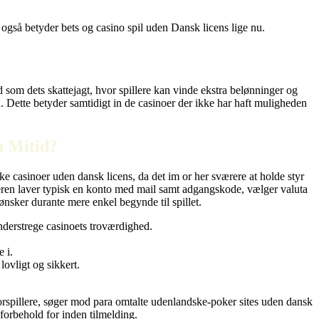
også betyder bets og casino spil uden Dansk licens lige nu.
om dets skattejagt, hvor spillere kan vinde ekstra belønninger og
n. Dette betyder samtidigt in de casinoer der ikke har haft muligheden
n Mitid?
ske casinoer uden dansk licens, da det im or her sværere at holde styr
lleren laver typisk en konto med mail samt adgangskode, vælger valuta
ønsker durante mere enkel begynde til spillet.
understrege casinoets troværdighed.
 i.
lovligt og sikkert.
torspillere, søger mod para omtalte udenlandske-poker sites uden dansk
 forbehold for inden tilmelding.