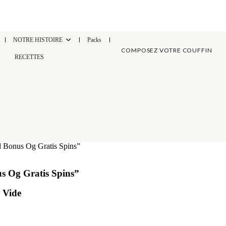
NOTRE HISTOIRE
Packs
COMPOSEZ VOTRE COUFFIN
RECETTES
 Bonus Og Gratis Spins”
s Og Gratis Spins”
 Vide