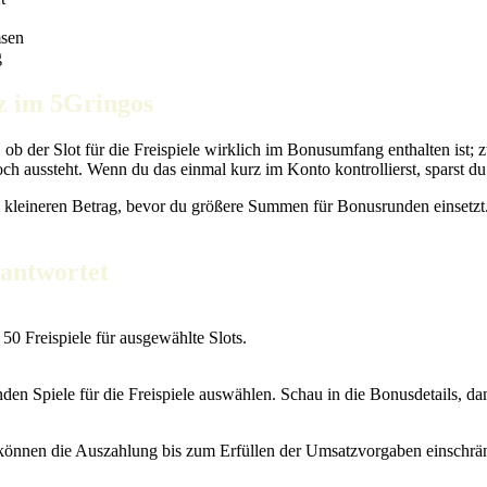
msen
g
tz im 5Gringos
s, ob der Slot für die Freispiele wirklich im Bonusumfang enthalten ist
ch aussteht. Wenn du das einmal kurz im Konto kontrollierst, sparst du 
kleineren Betrag, bevor du größere Summen für Bonusrunden einsetzt. S
antwortet
0 Freispiele für ausgewählte Slots.
n Spiele für die Freispiele auswählen. Schau in die Bonusdetails, dami
können die Auszahlung bis zum Erfüllen der Umsatzvorgaben einschrä