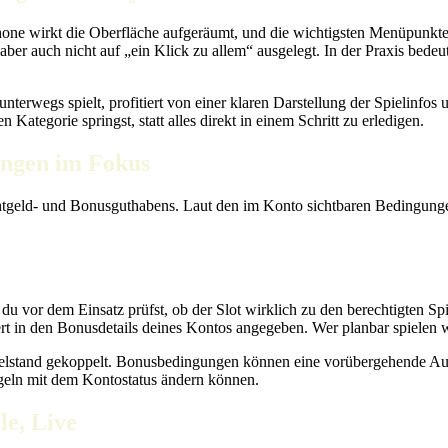
ne wirkt die Oberfläche aufgeräumt, und die wichtigsten Menüpunkte s
er auch nicht auf „ein Klick zu allem“ ausgelegt. In der Praxis bedeutet
terwegs spielt, profitiert von einer klaren Darstellung der Spielinfos
Kategorie springst, statt alles direkt in einem Schritt zu erledigen.
ngen im Fokus
htgeld- und Bonusguthabens. Laut den im Konto sichtbaren Bedingungen
dass du vor dem Einsatz prüfst, ob der Slot wirklich zu den berechtigte
ert in den Bonusdetails deines Kontos angegeben. Wer planbar spielen wil
pielstand gekoppelt. Bonusbedingungen können eine vorübergehende Aus
egeln mit dem Kontostatus ändern können.
le, Live