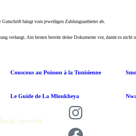
 Gutschrift hängt vom jeweiligen Zahlungsanbieter ab.
lung verlangt. Am besten bereite deine Dokumente vor, damit es nicht s
Couscous au Poisson à la Tunisienne
Smo
Le Guide de La Mloukheya
Nwa
local, sécurité