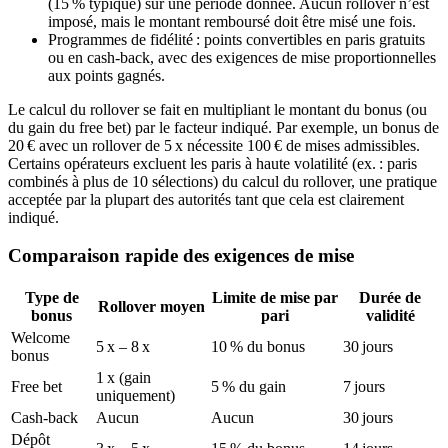
(15 % typique) sur une période donnée. Aucun rollover n’est
imposé, mais le montant remboursé doit être misé une fois.
Programmes de fidélité : points convertibles en paris gratuits
ou en cash‑back, avec des exigences de mise proportionnelles
aux points gagnés.
Le calcul du rollover se fait en multipliant le montant du bonus (ou
du gain du free bet) par le facteur indiqué. Par exemple, un bonus de
20 € avec un rollover de 5 x nécessite 100 € de mises admissibles.
Certains opérateurs excluent les paris à haute volatilité (ex. : paris
combinés à plus de 10 sélections) du calcul du rollover, une pratique
acceptée par la plupart des autorités tant que cela est clairement
indiqué.
Comparaison rapide des exigences de mise
Type de
Limite de mise par
Durée de
Rollover moyen
bonus
pari
validité
Welcome
5 x – 8 x
10 % du bonus
30 jours
bonus
1 x (gain
Free bet
5 % du gain
7 jours
uniquement)
Cash‑back
Aucun
Aucun
30 jours
Dépôt