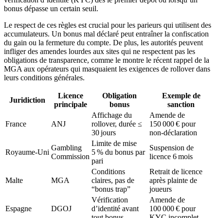
bonus dépasse un certain seuil.
Le respect de ces règles est crucial pour les parieurs qui utilisent des
accumulateurs. Un bonus mal déclaré peut entraîner la confiscation
du gain ou la fermeture du compte. De plus, les autorités peuvent
infliger des amendes lourdes aux sites qui ne respectent pas les
obligations de transparence, comme le montre le récent rappel de la
MGA aux opérateurs qui masquaient les exigences de rollover dans
leurs conditions générales.
Licence
Obligation
Exemple de
Juridiction
principale
bonus
sanction
Affichage du
Amende de
France
ANJ
rollover, durée ≤
150 000 € pour
30 jours
non‑déclaration
Limite de mise
Gambling
Suspension de
Royaume‑Uni
5 % du bonus par
Commission
licence 6 mois
pari
Conditions
Retrait de licence
Malte
MGA
claires, pas de
après plainte de
“bonus trap”
joueurs
Vérification
Amende de
Espagne
DGOJ
d’identité avant
100 000 € pour
tout bonus
KYC incomplet