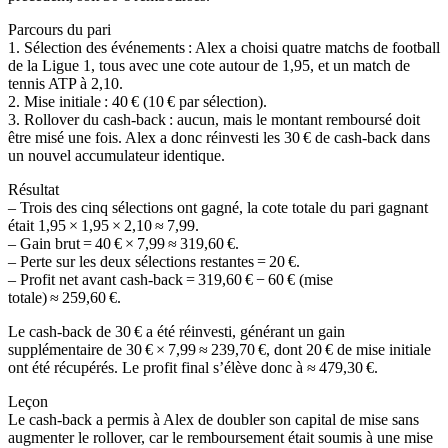
Parcours du pari
1. Sélection des événements : Alex a choisi quatre matchs de football
de la Ligue 1, tous avec une cote autour de 1,95, et un match de
tennis ATP à 2,10.
2. Mise initiale : 40 € (10 € par sélection).
3. Rollover du cash‑back : aucun, mais le montant remboursé doit
être misé une fois. Alex a donc réinvesti les 30 € de cash‑back dans
un nouvel accumulateur identique.
Résultat
– Trois des cinq sélections ont gagné, la cote totale du pari gagnant
était 1,95 × 1,95 × 2,10 ≈ 7,99.
– Gain brut = 40 € × 7,99 ≈ 319,60 €.
– Perte sur les deux sélections restantes = 20 €.
– Profit net avant cash‑back = 319,60 € − 60 € (mise
totale) ≈ 259,60 €.
Le cash‑back de 30 € a été réinvesti, générant un gain
supplémentaire de 30 € × 7,99 ≈ 239,70 €, dont 20 € de mise initiale
ont été récupérés. Le profit final s’élève donc à ≈ 479,30 €.
Leçon
Le cash‑back a permis à Alex de doubler son capital de mise sans
augmenter le rollover, car le remboursement était soumis à une mise