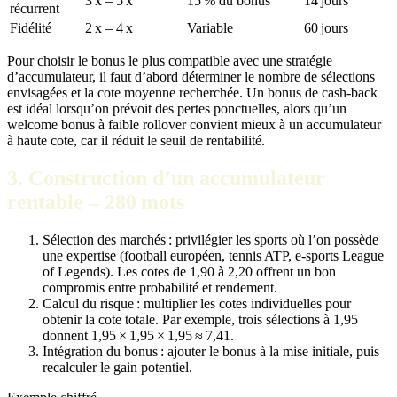
3 x – 5 x
15 % du bonus
14 jours
récurrent
Fidélité
2 x – 4 x
Variable
60 jours
Pour choisir le bonus le plus compatible avec une stratégie
d’accumulateur, il faut d’abord déterminer le nombre de sélections
envisagées et la cote moyenne recherchée. Un bonus de cash‑back
est idéal lorsqu’on prévoit des pertes ponctuelles, alors qu’un
welcome bonus à faible rollover convient mieux à un accumulateur
à haute cote, car il réduit le seuil de rentabilité.
3. Construction d’un accumulateur
rentable – 280 mots
Sélection des marchés : privilégier les sports où l’on possède
une expertise (football européen, tennis ATP, e‑sports League
of Legends). Les cotes de 1,90 à 2,20 offrent un bon
compromis entre probabilité et rendement.
Calcul du risque : multiplier les cotes individuelles pour
obtenir la cote totale. Par exemple, trois sélections à 1,95
donnent 1,95 × 1,95 × 1,95 ≈ 7,41.
Intégration du bonus : ajouter le bonus à la mise initiale, puis
recalculer le gain potentiel.