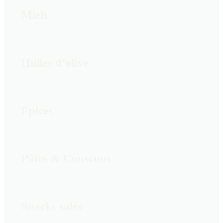
Miels
Huiles d’olive
Épices
Pâtes & Couscous
Snacks salés