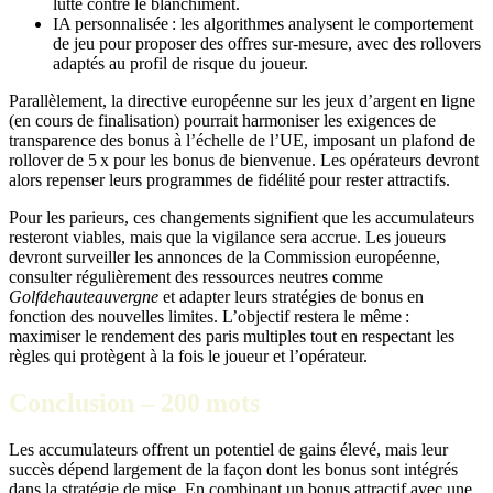
lutte contre le blanchiment.
IA personnalisée : les algorithmes analysent le comportement
de jeu pour proposer des offres sur‑mesure, avec des rollovers
adaptés au profil de risque du joueur.
Parallèlement, la directive européenne sur les jeux d’argent en ligne
(en cours de finalisation) pourrait harmoniser les exigences de
transparence des bonus à l’échelle de l’UE, imposant un plafond de
rollover de 5 x pour les bonus de bienvenue. Les opérateurs devront
alors repenser leurs programmes de fidélité pour rester attractifs.
Pour les parieurs, ces changements signifient que les accumulateurs
resteront viables, mais que la vigilance sera accrue. Les joueurs
devront surveiller les annonces de la Commission européenne,
consulter régulièrement des ressources neutres comme
Golfdehauteauvergne
et adapter leurs stratégies de bonus en
fonction des nouvelles limites. L’objectif restera le même :
maximiser le rendement des paris multiples tout en respectant les
règles qui protègent à la fois le joueur et l’opérateur.
Conclusion – 200 mots
Les accumulateurs offrent un potentiel de gains élevé, mais leur
succès dépend largement de la façon dont les bonus sont intégrés
dans la stratégie de mise. En combinant un bonus attractif avec une