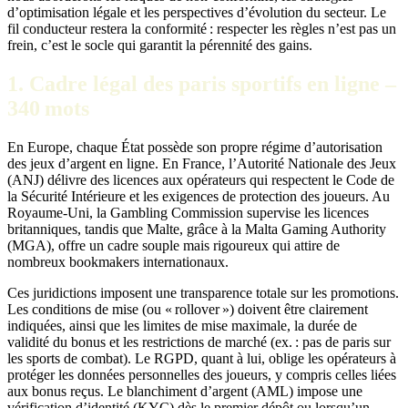
d’optimisation légale et les perspectives d’évolution du secteur. Le
fil conducteur restera la conformité : respecter les règles n’est pas un
frein, c’est le socle qui garantit la pérennité des gains.
1. Cadre légal des paris sportifs en ligne –
340 mots
En Europe, chaque État possède son propre régime d’autorisation
des jeux d’argent en ligne. En France, l’Autorité Nationale des Jeux
(ANJ) délivre des licences aux opérateurs qui respectent le Code de
la Sécurité Intérieure et les exigences de protection des joueurs. Au
Royaume‑Uni, la Gambling Commission supervise les licences
britanniques, tandis que Malte, grâce à la Malta Gaming Authority
(MGA), offre un cadre souple mais rigoureux qui attire de
nombreux bookmakers internationaux.
Ces juridictions imposent une transparence totale sur les promotions.
Les conditions de mise (ou « rollover ») doivent être clairement
indiquées, ainsi que les limites de mise maximale, la durée de
validité du bonus et les restrictions de marché (ex. : pas de paris sur
les sports de combat). Le RGPD, quant à lui, oblige les opérateurs à
protéger les données personnelles des joueurs, y compris celles liées
aux bonus reçus. Le blanchiment d’argent (AML) impose une
vérification d’identité (KYC) dès le premier dépôt ou lorsqu’un