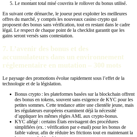
Le montant total misé couvrira le rollover du bonus utilisé.
En suivant cette démarche, le joueur peut exploiter les meilleures
offres du marché, y compris les nouveaux casino crypto qui
proposent des bonus sans vérification, tout en restant dans le cadre
légal. Le respect de chaque point de la checklist garantit que les
gains seront versés sans contestation.
7. L’avenir des bonus et des
accumulateurs dans un environnement
réglementaire en mutation – 300 mots
Le paysage des promotions évolue rapidement sous l’effet de la
technologie et de la législation.
Bonus crypto : les plateformes basées sur la blockchain offrent
des bonus en tokens, souvent sans exigence de KYC pour les
petites sommes. Cette tendance attire une clientèle jeune, mais
les régulateurs européens examinent déjà la nécessité
d’appliquer les mêmes règles AML aux crypto‑bonus.
KYC allégé : certains États envisagent des procédures
simplifiées (ex. : vérification par e‑mail) pour les bonus de
faible valeur, afin de réduire les frictions tout en maintenant la