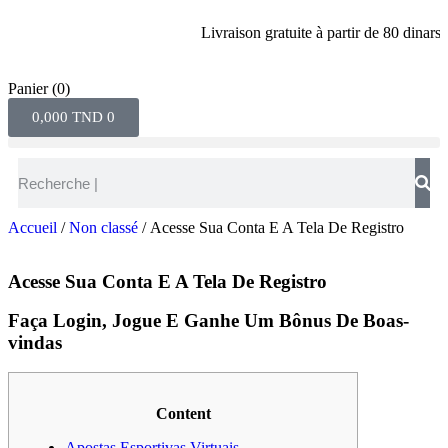
Livraison gratuite à partir de 80 dinars d'ach
Panier
(0)
0,000
TND
0
Accueil
/
Non classé
/ Acesse Sua Conta E A Tela De Registro
Acesse Sua Conta E A Tela De Registro
Faça Login, Jogue E Ganhe Um Bônus De Boas-
vindas
Content
Apostas Esportivas Virtuais