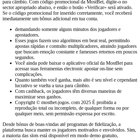
para câmbio. Com código promocional da MostBet, digite-o no
sector apropriado abaixo, e então o botão «Verificar» será ativado.
Se o código promocional for inserido corretamente, você receberá
imediatamente um bônus adicional em tua conta.
demandando somente alguns minutos dos jogadores e
apostadores.
Esses jogos fazem uso algoritmos em beat real, permitindo
apostas rápidas e contralto multiplicadores, atraindo jogadores
que buscam emoção constante e fameuses retornos em poucos
segundos.
Você ainda pode baixar o aplicativo oficial da MostBet para
acessar suas ferramentas electronic apostar on-line sem
complicações.
Quanto também você ganha, mais alto é seu nível e cependant
lucrativo se vuelta a taxa para câmbio.
Com cashback, os jogadores têm diversas maneiras de
maximizar seus ganhos.
Copyright © mostbet-jogos. com 2025 É proibida a
reprodução total ou incompleto, de qualquer forma ou por
qualquer meio, sem permissão expressa por escrito.
Desde bónus de boas-vindas até programas de fidelização, a
plataforma busca manter os jogadores motivados e envolvidos. Sim,
a maioria das slots está disponível em modo demo gratuito,