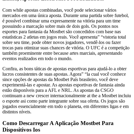
Com while apostas combinadas, você pode selecionar vários
mercados em uma única aposta. Durante uma partida sobre futebol,
é possível combinar uma expresamente na vitória para um time
possuindo a marcação sobre mais de dois gols. Os pontos nos
esportes para fantasia da Mostbet são concedidos com base nas
estatísticas 2 atletas em jogos reais. Você apresenta” “vistoria total
sobre seu time, pode obter novos jogadores, vendê-los ou fazer
trocas para otimizar suas chances de vitória. O UFC é a competição
também proeminente entre because artes marciais, apresentando
eventos realizados em todo o mundo.
Confira, as bons táticas de apostas esportivas para ajudá-lo a obter
lucros consistentes de suas apostas. Agora” “la cual você conhece
since opções de apostas da Mostbet País brasileiro, você deve
experimentá-las e apostar. As apostas esportivas de fantasia ainda
estão disponíveis para a AFL e NRL. As apostas da CSGO
continuam a new crescer internacionalmente at the a Mostbet incluiu
o esporte asi como parte integrante sobre sua oferta. Os jogos são
jogados essencialmente em todo o planeta, em diferentes ligas e em
distintos níveis.
Como Descarregar A Aplicação Mostbet Para
Dispositivos Ios