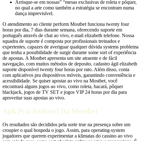
Arrisque-se em nossas” “mesas exclusivas de roleta e póquer,
no qual a arte como também a estratégia se encontram numa
dança imprevisível.
O atendimento ao cliente perform Mostbet funciona twenty four
horas por dia, 7 dias durante semana, oferecendo suporte em
português através de chat ao vivo, e-mail elizabeth telefone. Nossa
squadra de suporte é composta por profissionais treinados e
experientes, capazes de averiguar qualquer dúvida systems problema
que tenha a possibilidade de surgir durante some sort of experiência
de apostas. A Mostbet apresenta um site atraente e de fácil
navegação, com muitos métodos de deposito, cadastro ágil elizabeth
suporte disponível twenty four horas por rato. Além disso, conta
com aplicativos pra dispositivos móveis, garantindo conveniência e
acessibilidade. Se quiser apostar ao vivo na Mostbet, você
encontrará alguns jogos ao vivo, como roleta, bacará, pôquer
blackjack, jogos de TV SET e jogos VIP 24 horas por dia para
aproveitar suas apostas ao vivo.
Apk Pra Android Da Mostbet
Os resultados são decididos pela sorte true na presença sobre um
croupier o qual hospeda o jogo. Assim, para operating-system
jogadores que querem experimentar a klimatas do cassino ao vivo