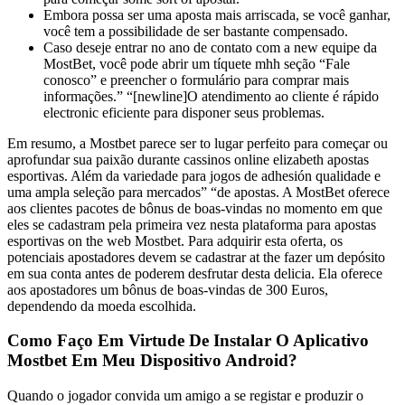
Embora possa ser uma aposta mais arriscada, se você ganhar,
você tem a possibilidade de ser bastante compensado.
Caso deseje entrar no ano de contato com a new equipe da
MostBet, você pode abrir um tíquete mhh seção “Fale
conosco” e preencher o formulário para comprar mais
informações.” “[newline]O atendimento ao cliente é rápido
electronic eficiente para disponer seus problemas.
Em resumo, a Mostbet parece ser to lugar perfeito para começar ou
aprofundar sua paixão durante cassinos online elizabeth apostas
esportivas. Além da variedade para jogos de adhesión qualidade e
uma ampla seleção para mercados” “de apostas. A MostBet oferece
aos clientes pacotes de bônus de boas-vindas no momento em que
eles se cadastram pela primeira vez nesta plataforma para apostas
esportivas on the web Mostbet. Para adquirir esta oferta, os
potenciais apostadores devem se cadastrar at the fazer um depósito
em sua conta antes de poderem desfrutar desta delicia. Ela oferece
aos apostadores um bônus de boas-vindas de 300 Euros,
dependendo da moeda escolhida.
Como Faço Em Virtude De Instalar O Aplicativo
Mostbet Em Meu Dispositivo Android?
Quando o jogador convida um amigo a se registar e produzir o