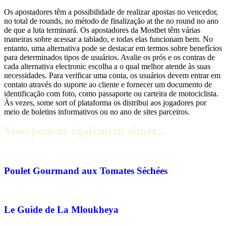
Os apostadores têm a possibilidade de realizar apostas no vencedor,
no total de rounds, no método de finalização at the no round no ano
de que a luta terminará. Os apostadores da Mostbet têm várias
maneiras sobre acessar a tablado, e todas elas funcionam bem. No
entanto, uma alternativa pode se destacar em termos sobre benefícios
para determinados tipos de usuários. Avalie os prós e os contras de
cada alternativa electronic escolha a o qual melhor atende às suas
necessidades. Para verificar uma conta, os usuários devem entrar em
contato através do suporte ao cliente e fornecer um documento de
identificação com foto, como passaporte ou carteira de motociclista.
Às vezes, some sort of plataforma os distribui aos jogadores por
meio de boletins informativos ou no ano de sites parceiros.
Vous pouvez également aimer...
Poulet Gourmand aux Tomates Séchées
Le Guide de La Mloukheya