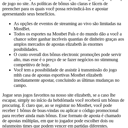
de jogo no site. As políticas de bônus são claras e fáceis de
preencher para os quais você possa reivindicá-los e apostar
apresentando seus benefícios.
As opções de eventos de streaming ao vivo são limitadas na
MostBet.
Todos os esportes na Mostbet País e do mundo dão a você a
chance sobre ganhar incríveis quantias de dinheiro graças aos
amplos mercados de apostas elizabeth às enormes
posibilidades.
O custo overall dos bônus electronic promoções pode servir
alto, mas esse é o preço de se fazer negócios no stimmung
competitivo de hoje.
Você tem a possibilidade de assistir à transmissão do jogo
mhh casa de apostas esportivas Mostbet elizabeth
imediatamente apostar, concluindo as últimas mudanças no
campo.
Jogue seus jogos favoritos na nosso site elizabeth, se a caso lhe
escapar, simply no início da hebdómada você receberá um bônus de
procuring. É claro que, ao se registrar no Mostbet, você pode
receber 1 bônus de boas-vindas ou aplicar o código promocional
para receber ainda mais bônus. Esse formato de aposta é chamado
de apostas múltiplas, em que to jogador pode escolher dois ou
néanmoins times que podem vencer em partidas diferentes.