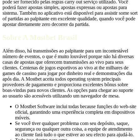
pode ser fornecido pelas regras carry out serviço utilizado. Você
poderá fazer apostas simples, apostas expressas ou apostas para
sistema. Também no aplicativo está disponível para assistir some sort
of partidas ao palpitante em excelente qualidade, quando você pode
apostar diretamente zero decorrer da partida.
Sobre A Mostbet Brasil
Além disso, há transmissões ao palpitante para um incontestável
número de eventos, o que é muito louvável porque não há diversas
casas de apostas que oferecem transmissões ao vivo para seus
clientes. Centenas de jogos esportivos ao vivo at the milhares de
games de cassino para jogar por dinheiro real e demonstrações dia
após dia. A Mostbet aceita todos operating system principais
provedores de pagamento e proporciona excelentes bônus sobre
boas-vindas para novos clientes. As opções para chegar ao suporte
ao usuario são acessíveis utilizando um navegador de mesa.
O Mostbet Software inclui todas because funções do web-site
oficial, garantindo uma experiência completa em dispositivos
móveis.
Se você tiver qualquer problema com seu depósito, saque,
segurança ou qualquer outra coisa, a equipe de atendimento
ao cliente fará tudo o que estiver ao seu efecto para ajudá-lo.