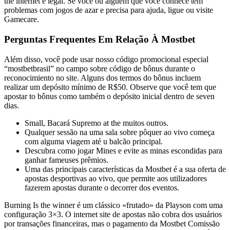
the internet é legal. Se você ou alguém que você conhece tem
problemas com jogos de azar e precisa para ajuda, ligue ou visite
Gamecare.
Perguntas Frequentes Em Relação À Mostbet
Além disso, você pode usar nosso código promocional especial
“mostbetbrasil” no campo sobre código de bônus durante o
reconocimiento no site. Alguns dos termos do bônus incluem
realizar um depósito mínimo de R$50. Observe que você tem que
apostar to bônus como também o depósito inicial dentro de seven
dias.
Small, Bacará Supremo at the muitos outros.
Qualquer sessão na uma sala sobre pôquer ao vivo começa
com alguma viagem até u balcão principal.
Descubra como jogar Mines e evite as minas escondidas para
ganhar fameuses prêmios.
Uma das principais características da Mostbet é a sua oferta de
apostas desportivas ao vivo, que permite aos utilizadores
fazerem apostas durante o decorrer dos eventos.
Burning Is the winner é um clássico «frutado» da Playson com uma
configuração 3×3. O internet site de apostas não cobra dos usuários
por transações financeiras, mas o pagamento da Mostbet Comissão