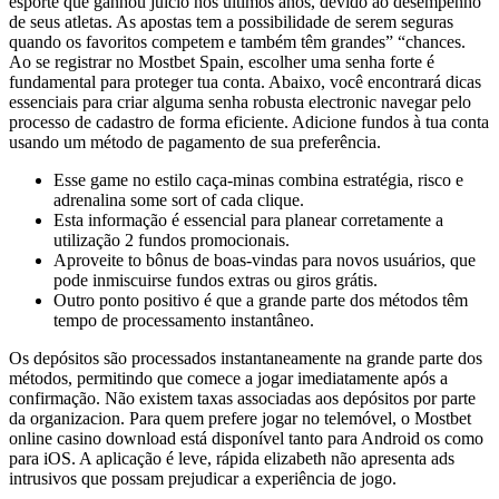
esporte que ganhou juicio nos últimos anos, devido ao desempenho
de seus atletas. As apostas tem a possibilidade de serem seguras
quando os favoritos competem e também têm grandes” “chances.
Ao se registrar no Mostbet Spain, escolher uma senha forte é
fundamental para proteger tua conta. Abaixo, você encontrará dicas
essenciais para criar alguma senha robusta electronic navegar pelo
processo de cadastro de forma eficiente. Adicione fundos à tua conta
usando um método de pagamento de sua preferência.
Esse game no estilo caça-minas combina estratégia, risco e
adrenalina some sort of cada clique.
Esta informação é essencial para planear corretamente a
utilização 2 fundos promocionais.
Aproveite to bônus de boas-vindas para novos usuários, que
pode inmiscuirse fundos extras ou giros grátis.
Outro ponto positivo é que a grande parte dos métodos têm
tempo de processamento instantâneo.
Os depósitos são processados instantaneamente na grande parte dos
métodos, permitindo que comece a jogar imediatamente após a
confirmação. Não existem taxas associadas aos depósitos por parte
da organizacion. Para quem prefere jogar no telemóvel, o Mostbet
online casino download está disponível tanto para Android os como
para iOS. A aplicação é leve, rápida elizabeth não apresenta ads
intrusivos que possam prejudicar a experiência de jogo.