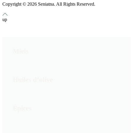
Copyright © 2026 Seniatna. All Rights Reserved.
up
Miels
Huiles d’olive
Épices