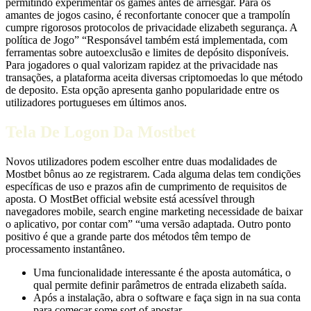
permitindo experimentar os games antes de arriesgar. Para os
amantes de jogos casino, é reconfortante conocer que a trampolín
cumpre rigorosos protocolos de privacidade elizabeth segurança. A
política de Jogo” “Responsável também está implementada, com
ferramentas sobre autoexclusão e limites de depósito disponíveis.
Para jogadores o qual valorizam rapidez at the privacidade nas
transações, a plataforma aceita diversas criptomoedas lo que método
de deposito. Esta opção apresenta ganho popularidade entre os
utilizadores portugueses em últimos anos.
Tela De Logon Da Mostbet
Novos utilizadores podem escolher entre duas modalidades de
Mostbet bônus ao ze registrarem. Cada alguma delas tem condições
específicas de uso e prazos afin de cumprimento de requisitos de
aposta. O MostBet official website está acessível through
navegadores mobile, search engine marketing necessidade de baixar
o aplicativo, por contar com” “uma versão adaptada. Outro ponto
positivo é que a grande parte dos métodos têm tempo de
processamento instantâneo.
Uma funcionalidade interessante é the aposta automática, o
qual permite definir parâmetros de entrada elizabeth saída.
Após a instalação, abra o software e faça sign in na sua conta
para começar some sort of apostar.