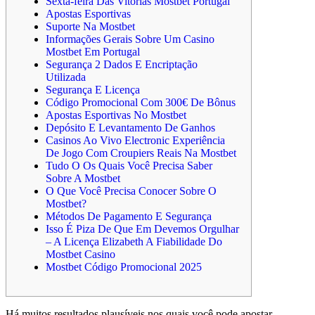
Sexta-feira Das Vitórias Mostbet Portugal
Apostas Esportivas
Suporte Na Mostbet
Informações Gerais Sobre Um Casino
Mostbet Em Portugal
Segurança 2 Dados E Encriptação
Utilizada
Segurança E Licença
Código Promocional Com 300€ De Bônus
Apostas Esportivas No Mostbet
Depósito E Levantamento De Ganhos
Casinos Ao Vivo Electronic Experiência
De Jogo Com Croupiers Reais Na Mostbet
Tudo O Os Quais Você Precisa Saber
Sobre A Mostbet
O Que Você Precisa Conocer Sobre O
Mostbet?
Métodos De Pagamento E Segurança
Isso É Piza De Que Em Devemos Orgulhar
– A Licença Elizabeth A Fiabilidade Do
Mostbet Casino
Mostbet Código Promocional 2025
Há muitos resultados plausíveis nos quais você pode apostar,