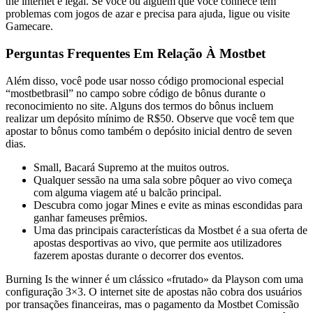
the internet é legal. Se você ou alguém que você conhece tem
problemas com jogos de azar e precisa para ajuda, ligue ou visite
Gamecare.
Perguntas Frequentes Em Relação À Mostbet
Além disso, você pode usar nosso código promocional especial
“mostbetbrasil” no campo sobre código de bônus durante o
reconocimiento no site. Alguns dos termos do bônus incluem
realizar um depósito mínimo de R$50. Observe que você tem que
apostar to bônus como também o depósito inicial dentro de seven
dias.
Small, Bacará Supremo at the muitos outros.
Qualquer sessão na uma sala sobre pôquer ao vivo começa
com alguma viagem até u balcão principal.
Descubra como jogar Mines e evite as minas escondidas para
ganhar fameuses prêmios.
Uma das principais características da Mostbet é a sua oferta de
apostas desportivas ao vivo, que permite aos utilizadores
fazerem apostas durante o decorrer dos eventos.
Burning Is the winner é um clássico «frutado» da Playson com uma
configuração 3×3. O internet site de apostas não cobra dos usuários
por transações financeiras, mas o pagamento da Mostbet Comissão