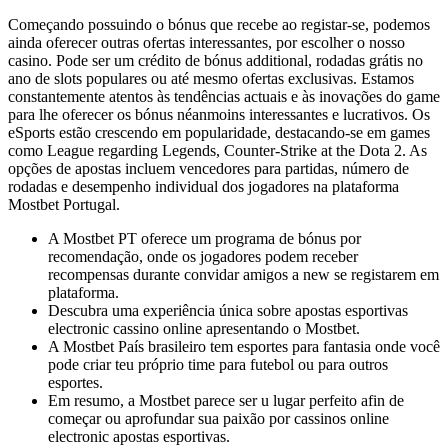
Começando possuindo o bónus que recebe ao registar-se, podemos
ainda oferecer outras ofertas interessantes, por escolher o nosso
casino. Pode ser um crédito de bónus additional, rodadas grátis no
ano de slots populares ou até mesmo ofertas exclusivas. Estamos
constantemente atentos às tendências actuais e às inovações do game
para lhe oferecer os bónus néanmoins interessantes e lucrativos. Os
eSports estão crescendo em popularidade, destacando-se em games
como League regarding Legends, Counter-Strike at the Dota 2. As
opções de apostas incluem vencedores para partidas, número de
rodadas e desempenho individual dos jogadores na plataforma
Mostbet Portugal.
A Mostbet PT oferece um programa de bónus por
recomendação, onde os jogadores podem receber
recompensas durante convidar amigos a new se registarem em
plataforma.
Descubra uma experiência única sobre apostas esportivas
electronic cassino online apresentando o Mostbet.
A Mostbet País brasileiro tem esportes para fantasia onde você
pode criar teu próprio time para futebol ou para outros
esportes.
Em resumo, a Mostbet parece ser u lugar perfeito afin de
começar ou aprofundar sua paixão por cassinos online
electronic apostas esportivas.