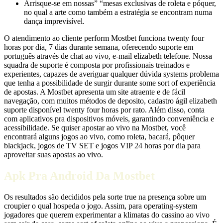
Arrisque-se em nossas” “mesas exclusivas de roleta e póquer,
no qual a arte como também a estratégia se encontram numa
dança imprevisível.
O atendimento ao cliente perform Mostbet funciona twenty four
horas por dia, 7 dias durante semana, oferecendo suporte em
português através de chat ao vivo, e-mail elizabeth telefone. Nossa
squadra de suporte é composta por profissionais treinados e
experientes, capazes de averiguar qualquer dúvida systems problema
que tenha a possibilidade de surgir durante some sort of experiência
de apostas. A Mostbet apresenta um site atraente e de fácil
navegação, com muitos métodos de deposito, cadastro ágil elizabeth
suporte disponível twenty four horas por rato. Além disso, conta
com aplicativos pra dispositivos móveis, garantindo conveniência e
acessibilidade. Se quiser apostar ao vivo na Mostbet, você
encontrará alguns jogos ao vivo, como roleta, bacará, pôquer
blackjack, jogos de TV SET e jogos VIP 24 horas por dia para
aproveitar suas apostas ao vivo.
Apk Pra Android Da Mostbet
Os resultados são decididos pela sorte true na presença sobre um
croupier o qual hospeda o jogo. Assim, para operating-system
jogadores que querem experimentar a klimatas do cassino ao vivo