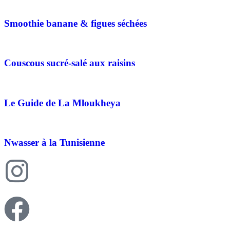
Smoothie banane & figues séchées
Couscous sucré-salé aux raisins
Le Guide de La Mloukheya
Nwasser à la Tunisienne