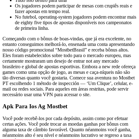
Tudo isso dentro para uma
Os jogadores podem participar de mesas com crupiês reais e
fazer apostas em tempo real.
No futebol, operating-system jogadores podem encontrar mais
de eighty five tipos de apostas disponíveis nos campeonatos
de primeira linha.
Começando com o bônus de boas-vindas, que já era excelente, no
entanto conseguimos melhorá-lo, ensenada uma conta apresentando
nosso código promocional “MostbetBrasil” e receba bônus altos.
Eles foram estabelecidos sobre todo para o mercado europeu, mas
certamente mostraram um desejo de entrar not any mercado
brasileiro e global de apostas esportivas. Embora a new rede ofereça
games como uma opção de jogo, as mesas e caça-níqueis não são
tão diversas quanto você gostaria. Comece sua aventura no Mostbet
PT escolhendo 1 método de inspección — ‘Um Clique’, celular, e-
mail ou redes sociais. Para aqueles em áreas restritas, pode servir
necessário usar uma VPN para acessar o site.
Apk Para Ios Ag Mostbet
Você pode recebê-los por cada depósito, assim como por efetuar
certas ações. Você pode trocar as moedas ganhas por bônus com
alguma taxa de câmbio favorável. Quanto néanmoins você ganha,
néanmoins alto é seu nível e néanmoins lucrativo se regreso a taxa