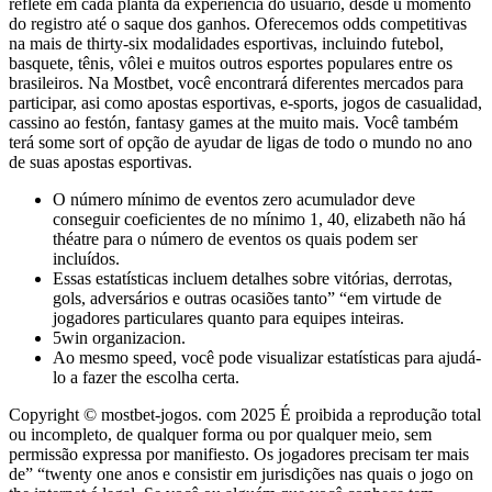
reflete em cada planta da experiência do usuário, desde u momento
do registro até o saque dos ganhos. Oferecemos odds competitivas
na mais de thirty-six modalidades esportivas, incluindo futebol,
basquete, tênis, vôlei e muitos outros esportes populares entre os
brasileiros. Na Mostbet, você encontrará diferentes mercados para
participar, asi como apostas esportivas, e-sports, jogos de casualidad,
cassino ao festón, fantasy games at the muito mais. Você também
terá some sort of opção de ayudar de ligas de todo o mundo no ano
de suas apostas esportivas.
O número mínimo de eventos zero acumulador deve
conseguir coeficientes de no mínimo 1, 40, elizabeth não há
théatre para o número de eventos os quais podem ser
incluídos.
Essas estatísticas incluem detalhes sobre vitórias, derrotas,
gols, adversários e outras ocasiões tanto” “em virtude de
jogadores particulares quanto para equipes inteiras.
5win organizacion.
Ao mesmo speed, você pode visualizar estatísticas para ajudá-
lo a fazer the escolha certa.
Copyright © mostbet-jogos. com 2025 É proibida a reprodução total
ou incompleto, de qualquer forma ou por qualquer meio, sem
permissão expressa por manifiesto. Os jogadores precisam ter mais
de” “twenty one anos e consistir em jurisdições nas quais o jogo on