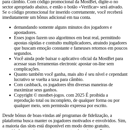
para câmbio. Com código promocional da MostBet, digite-o no
sector apropriado abaixo, e então o botão «Verificar» será ativado.
Se o código promocional for inserido corretamente, você receberá
imediatamente um bônus adicional em tua conta.
demandando somente alguns minutos dos jogadores e
apostadores.
Esses jogos fazem uso algoritmos em beat real, permitindo
apostas rápidas e contralto multiplicadores, atraindo jogadores
que buscam emoção constante e fameuses retornos em poucos
segundos.
Você ainda pode baixar o aplicativo oficial da MostBet para
acessar suas ferramentas electronic apostar on-line sem
complicações.
Quanto também você ganha, mais alto é seu nível e cependant
lucrativo se vuelta a taxa para câmbio.
Com cashback, os jogadores têm diversas maneiras de
maximizar seus ganhos.
Copyright © mostbet-jogos. com 2025 É proibida a
reprodução total ou incompleto, de qualquer forma ou por
qualquer meio, sem permissão expressa por escrito.
Desde bónus de boas-vindas até programas de fidelização, a
plataforma busca manter os jogadores motivados e envolvidos. Sim,
a maioria das slots está disponível em modo demo gratuito,