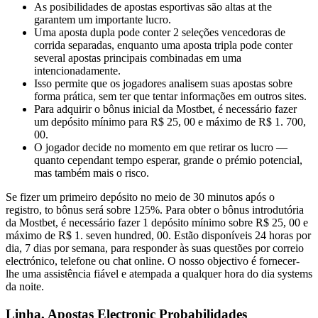
As posibilidades de apostas esportivas são altas at the
garantem um importante lucro.
Uma aposta dupla pode conter 2 seleções vencedoras de
corrida separadas, enquanto uma aposta tripla pode conter
several apostas principais combinadas em uma
intencionadamente.
Isso permite que os jogadores analisem suas apostas sobre
forma prática, sem ter que tentar informações em outros sites.
Para adquirir o bônus inicial da Mostbet, é necessário fazer
um depósito mínimo para R$ 25, 00 e máximo de R$ 1. 700,
00.
O jogador decide no momento em que retirar os lucro —
quanto cependant tempo esperar, grande o prémio potencial,
mas também mais o risco.
Se fizer um primeiro depósito no meio de 30 minutos após o
registro, to bônus será sobre 125%. Para obter o bônus introdutória
da Mostbet, é necessário fazer 1 depósito mínimo sobre R$ 25, 00 e
máximo de R$ 1. seven hundred, 00. Estão disponíveis 24 horas por
dia, 7 dias por semana, para responder às suas questões por correio
electrónico, telefone ou chat online. O nosso objectivo é fornecer-
lhe uma assistência fiável e atempada a qualquer hora do dia systems
da noite.
Linha, Apostas Electronic Probabilidades