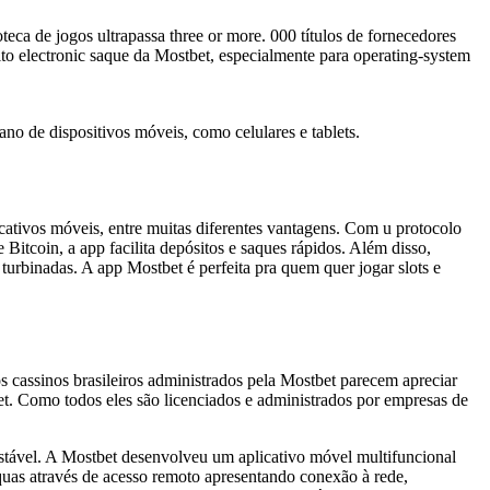
eca de jogos ultrapassa three or more. 000 títulos de fornecedores
 electronic saque da Mostbet, especialmente para operating-system
no de dispositivos móveis, como celulares e tablets.
cativos móveis, entre muitas diferentes vantagens. Com u protocolo
tcoin, a app facilita depósitos e saques rápidos. Além disso,
turbinadas. A app Mostbet é perfeita pra quem quer jogar slots e
s cassinos brasileiros administrados pela Mostbet parecem apreciar
et. Como todos eles são licenciados e administrados por empresas de
nstável. A Mostbet desenvolveu um aplicativo móvel multifuncional
quas através de acesso remoto apresentando conexão à rede,