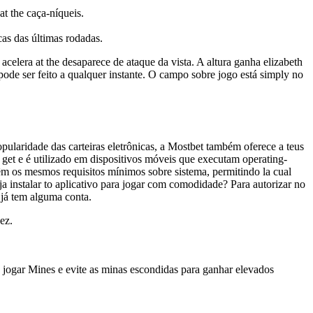
t the caça-níqueis.
cas das últimas rodadas.
acelera at the desaparece de ataque da vista. A altura ganha elizabeth
pode ser feito a qualquer instante. O campo sobre jogo está simply no
pularidade das carteiras eletrônicas, a Mostbet também oferece a teus
a get e é utilizado em dispositivos móveis que executam operating-
m os mesmos requisitos mínimos sobre sistema, permitindo la cual
 instalar to aplicativo para jogar com comodidade? Para autorizar no
 já tem alguma conta.
ez.
jogar Mines e evite as minas escondidas para ganhar elevados