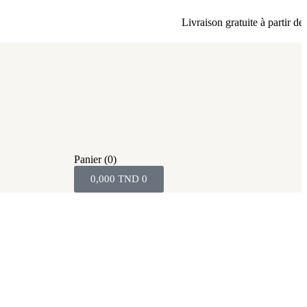
Livraison gratuite à partir de 80 
Panier
(0)
0,000
TND
0