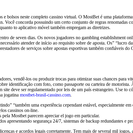
os e bolsos neste completo cassino virtual. O MostBet é uma plataforma
in. Você concorda possuindo um certo conjunto de regras renomadas c
e quanto to aplicativo móvel também empregam as diretrizes.
dentro de seven dias. Os novos jogadores no gambling establishment on
 necessário atender de início ao requisito sobre de aposta. Os” “lucro 
 prestadores de serviços sobre apostas esportivas também confiáveis do
dores, vendê-los ou produzir trocas para otimizar suas chances para vi
bre identificação com foto, como passaporte ou carteira de motorista. 
 um site deve ser regulamentado por leis de um país estrangeiro. Use to 
ua jogatina
mostbet-brasil-cassino.com
.
rantindo” “também uma experiência cependant estável, especialmente em
los cassinos on-line.
s pela Mostbet parecem apreciar el jogo em particular.
icados apresentando segurança 24/7, sistemas de backup redundantes e p
 licenças e acordos legais corretamente. Tem mais de several mil jogos, 