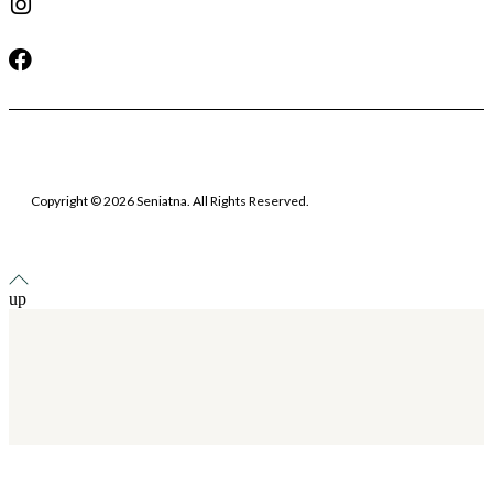
Copyright © 2026 Seniatna. All Rights Reserved.
up