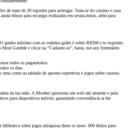
 constantemente.
es de mais de 20 esportes para arriesgar. Trata-se do cassino e casa
ainda bônus para recargas realizadas em sextas-feiras, além para
. O ganho máximo com as rodadas grátis é sobre R$500 e to requisito
o Most Gamble e clicar na “Cadastre-se”, basta, not any formulário
onrar todos os pagamentos.
odos os dias.
uma conta na tablado de apostas esportivas e jogos sobre cassino.
 palma da tua mão. A Mostbet apresenta um web site atraente e para
tivos para dispositivos móveis, garantindo conveniência at the
iblioteca sobre jogos ultrapassa three or more. 000 títulos para