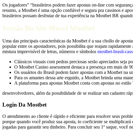
Os jogadores” “brasileiros podem fazer apostas on-line com segurança
resumo, a Mostbet é uma opção confiável e segura pra cassinos e apos
brasileiros possam desfrutar de tua experiência na Mostbet BR quando
Versão Do Site Móvel Mostbet
Uma das principais características da Mostbet é a sua chollo de apost
popular entre os apostadores, pois possibilita que reajam rapidamen
mistura imprevisível de letras, números e símbolos
mostbet-brasil-cas
Clássicos visuais com pedras preciosas serão apreciados seja po
O Mostbet Casino assessment destaca a presença em mais de 90 
Os usuários do Brasil podem fazer apostas com a Mostbet na u
Para os amantes dessa arte erguido, a Mostbet brinda uma man
A plataforma para apostas Mostbet conta com apostas no estilo
desenvolvedores, além da possibilidade de se realizar um cadastro ráp
Login Da Mostbet
O atendimento ao cliente é rápido e eficiente para resolver seus prob
porque quando você produz sua aposta, to coeficiente se multiplicará 
jogadas para garantir seu dinheiro. Para concluir seu 1º saque, você n