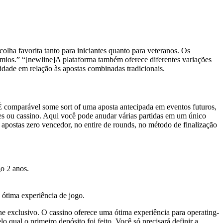
olha favorita tanto para iniciantes quanto para veteranos. Os
rêmios.” “[newline]A plataforma também oferece diferentes variações
dade em relação às apostas combinadas tradicionais.
É comparável some sort of uma aposta antecipada em eventos futuros,
rtes ou cassino. Aqui você pode anudar várias partidas em um único
r apostas zero vencedor, no entire de rounds, no método de finalização
go 2 anos.
 ótima experiência de jogo.
exclusivo. O cassino oferece uma ótima experiência para operating-
o qual o primeiro depósito foi feito. Você só precisará definir a