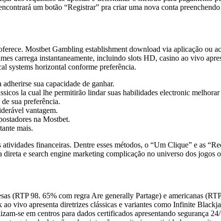
ê encontrará um botão “Registrar” pra criar uma nova conta preenchendo
 oferece. Mostbet Gambling establishment download via aplicação ou ac
es carrega instantaneamente, incluindo slots HD, casino ao vivo apres
cal systems horizontal conforme preferência.
ra adherirse sua capacidade de ganhar.
cos la cual lhe permitirão lindar suas habilidades electronic melhorar 
de sua preferência.
siderável vantagem.
postadores na Mostbet.
tante mais.
as atividades financeiras. Dentre esses métodos, o “Um Clique” e as “R
ía direta e search engine marketing complicação no universo dos jogos 
esas (RTP 98. 65% com regra Are generally Partage) e americanas (RTP 9
o vivo apresenta diretrizes clássicas e variantes como Infinite Blackja
lizam-se em centros para dados certificados apresentando segurança 24