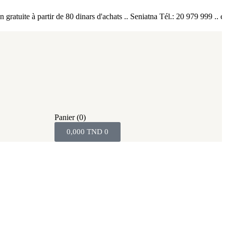
tuite à partir de 80 dinars d'achats .. Seniatna Tél.: 20 979 999 .. e-ma
Panier
(0)
0,000
TND
0