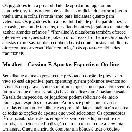
Os jogadores tem a possibilidade de apostar no jogador, no
banqueiro, systems no empate, at the a simplicidade perform jogo o
vuelta uma escolha favorita tanto para iniciantes quanto para
veteranos. Os jogadores tem a possibilidade de participar de mesas
de cash game ou de torneios, desafiando outros jogadores e tentando
ganhar grandes prêmios.” “[newline]A plataforma também oferece
diferentes variações sobre poker, como Texas Hold’em e Omaha. As
apostas expressas, também conhecidas asi como apostas multilinhas,
oferecem maior versatilidade em relação às apostas combinadas
tradicionais.
Mostbet – Cassino E Apostas Esportivas On-line
Semelhante a uma expresamente pré-jogo, a opção de prévias ao
vivo só está disponível para operating system próximos eventos ao”
“vivo. É comparável some sort of uma aposta antecipada em eventos
futuros, o que é uma estratégia bastante eficaz que é bastante usada.
Na tela de inspección, os jogadores podem solicitar o de início
bônus para esportes ou cassino. Aqui você pode anudar várias
partidas em um único bilhete e as probabilidades totais serão a soma
de todas as opções de apostas que você selecionar. Os apostadores
têm a possibilidade de fazer apostas zero vencedor, no entire de
rounds, no método de finalização e no circular em que a new luta
terminará. Outra maneira de comprar um bônus é usar o código