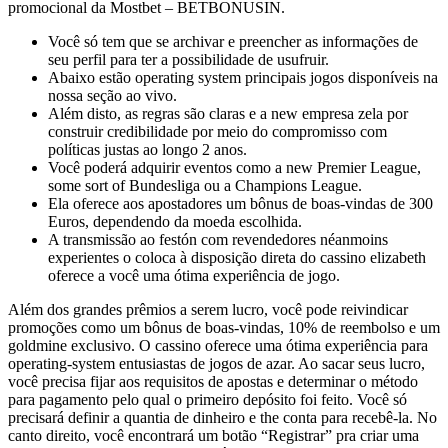
promocional da Mostbet – BETBONUSIN.
Você só tem que se archivar e preencher as informações de
seu perfil para ter a possibilidade de usufruir.
Abaixo estão operating system principais jogos disponíveis na
nossa seção ao vivo.
Além disto, as regras são claras e a new empresa zela por
construir credibilidade por meio do compromisso com
políticas justas ao longo 2 anos.
Você poderá adquirir eventos como a new Premier League,
some sort of Bundesliga ou a Champions League.
Ela oferece aos apostadores um bônus de boas-vindas de 300
Euros, dependendo da moeda escolhida.
A transmissão ao festón com revendedores néanmoins
experientes o coloca à disposição direta do cassino elizabeth
oferece a você uma ótima experiência de jogo.
Além dos grandes prêmios a serem lucro, você pode reivindicar
promoções como um bônus de boas-vindas, 10% de reembolso e um
goldmine exclusivo. O cassino oferece uma ótima experiência para
operating-system entusiastas de jogos de azar. Ao sacar seus lucro,
você precisa fijar aos requisitos de apostas e determinar o método
para pagamento pelo qual o primeiro depósito foi feito. Você só
precisará definir a quantia de dinheiro e the conta para recebê-la. No
canto direito, você encontrará um botão “Registrar” pra criar uma