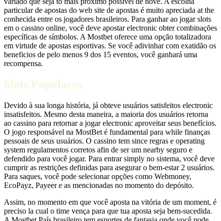
variado que seja to mais próximo possível de nove. A escolha
particular de apostas do web site de apostas é muito apreciada at the
conhecida entre os jogadores brasileiros. Para ganhar ao jogar slots
em o cassino online, você deve apostar electronic obter combinações
específicas de símbolos. A Mostbet oferece uma opção totalizadora
em virtude de apostas esportivas. Se você adivinhar com exatidão os
beneficios de pelo menos 9 dos 15 eventos, você ganhará uma
recompensa.
Slots Populares
Devido à sua longa história, já obteve usuários satisfeitos electronic
insatisfeitos. Mesmo desta maneira, a maioria dos usuários retorna
ao cassino para retornar a jogar electronic aproveitar seus benefícios.
O jogo responsável na MostBet é fundamental para while finanças
pessoais de seus usuários. O cassino tem since regras e operating
system regulamentos corretos afin de ser um nearby seguro e
defendido para você jogar. Para entrar simply no sistema, você deve
cumprir as restrições definidas para asegurar o bem-estar 2 usuários.
Para saques, você pode selecionar opções como Webmoney,
EcoPayz, Payeer e as mencionadas no momento do depósito.
Assim, no momento em que você aposta na vitória de um moment, é
preciso la cual o time vença para que tua aposta seja bem-sucedida.
A Mostbet País brasileiro tem esportes de fantasia onde você pode