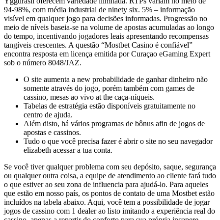
Yggdrasil oferecem variedade ilimitada. RTPs variam no meio de
94-98%, com média industrial de ninety six. 5% – informação
visível em qualquer jogo para decisões informadas. Progressão no
meio de níveis baseia-se na volume de apostas acumuladas ao longo
do tempo, incentivando jogadores leais apresentando recompensas
tangíveis crescentes. A questão “Mostbet Casino é confiável”
encontra resposta em licença emitida por Curaçao eGaming Expert
sob o número 8048/JAZ.
O site aumenta a new probabilidade de ganhar dinheiro não
somente através do jogo, porém também com games de
cassino, mesas ao vivo at the caça-níqueis.
Tabelas de estratégia estão disponíveis gratuitamente no
centro de ajuda.
Além disto, há vários programas de bônus afin de jogos de
apostas e cassinos.
Tudo o que você precisa fazer é abrir o site no seu navegador
elizabeth acessar a tua conta.
Se você tiver qualquer problema com seu depósito, saque, segurança
ou qualquer outra coisa, a equipe de atendimento ao cliente fará tudo
o que estiver ao seu zona de influencia para ajudá-lo. Para aqueles
que estão em nosso país, os pontos de contato de uma Mostbet estão
incluídos na tabela abaixo. Aqui, você tem a possibilidade de jogar
jogos de cassino com 1 dealer ao listo imitando a experiência real do
cassino, apenas a repartir do conforto para sua própria incapere.