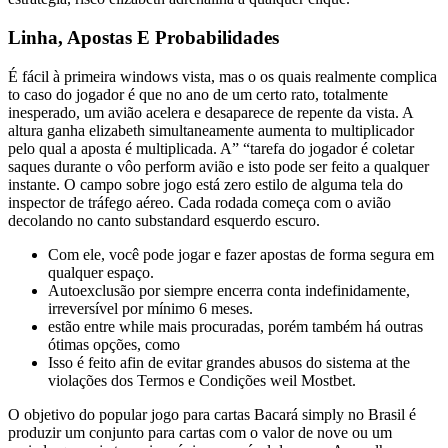
Linha, Apostas E Probabilidades
É fácil à primeira windows vista, mas o os quais realmente complica
to caso do jogador é que no ano de um certo rato, totalmente
inesperado, um avião acelera e desaparece de repente da vista. A
altura ganha elizabeth simultaneamente aumenta to multiplicador
pelo qual a aposta é multiplicada. A” “tarefa do jogador é coletar
saques durante o vôo perform avião e isto pode ser feito a qualquer
instante. O campo sobre jogo está zero estilo de alguma tela do
inspector de tráfego aéreo. Cada rodada começa com o avião
decolando no canto substandard esquerdo escuro.
Com ele, você pode jogar e fazer apostas de forma segura em
qualquer espaço.
Autoexclusão por siempre encerra conta indefinidamente,
irreversível por mínimo 6 meses.
estão entre while mais procuradas, porém também há outras
ótimas opções, como
Isso é feito afin de evitar grandes abusos do sistema at the
violações dos Termos e Condições weil Mostbet.
O objetivo do popular jogo para cartas Bacará simply no Brasil é
produzir um conjunto para cartas com o valor de nove ou um