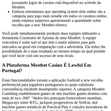
possuindo jogos de cassino está disponível no website da
Mostbet.
Embora entendamos que operating system slots online são a
categoria para jogo mais notable em todos os cassinos online,
ainda estamos surpresos apresentando a quantidade sobre
escolha que a new Mostbet oferece.
Você pode simultaneamente produzir duas equipes utilizando a
ferramenta Construtor de Apostas de uma Mostbet. A equipe
vencedora é some sort of que tem o maior número para gols
marcados na geral em comparação com a adversária. Ela reduz the
possibilidade de o mau resultado ao mesmo tempo na qual permite
que você lucre com um sucesso de seus rivais.
A Plataforma Mostbet Casino É Lawful Em
Portugal?
Estas funcionalidades tornam a aplicação Android a new escolha
preferencial para jogadores portugueses os quais valorizam
conveniência elizabeth desempenho superior. A categoria Mostbet
Gambling establishment games de slot machine games domina com
mais de two. 000″ “títulos dos principais fornecedores mundiais.
Megaways sobre BTG, jackpots progressivos de NetEnt, slot
machine games temáticas de Practical Play e criações inovadoras de