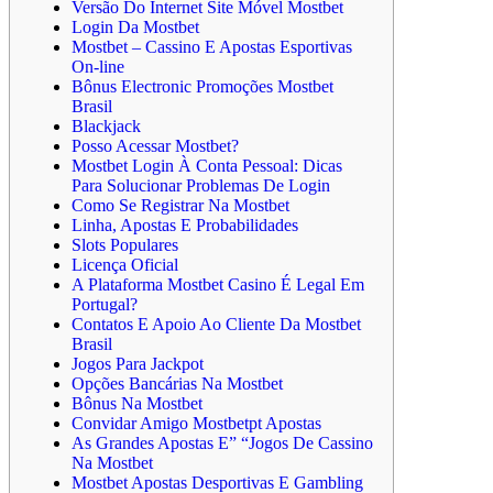
Versão Do Internet Site Móvel Mostbet
Login Da Mostbet
Mostbet – Cassino E Apostas Esportivas
On-line
Bônus Electronic Promoções Mostbet
Brasil
Blackjack
Posso Acessar Mostbet?
Mostbet Login À Conta Pessoal: Dicas
Para Solucionar Problemas De Login
Como Se Registrar Na Mostbet
Linha, Apostas E Probabilidades
Slots Populares
Licença Oficial
A Plataforma Mostbet Casino É Legal Em
Portugal?
Contatos E Apoio Ao Cliente Da Mostbet
Brasil
Jogos Para Jackpot
Opções Bancárias Na Mostbet
Bônus Na Mostbet
Convidar Amigo Mostbetpt Apostas
As Grandes Apostas E” “Jogos De Cassino
Na Mostbet
Mostbet Apostas Desportivas E Gambling