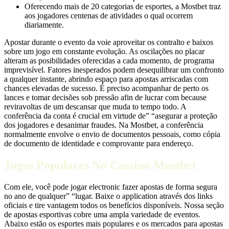
Oferecendo mais de 20 categorias de esportes, a Mostbet traz
aos jogadores centenas de atividades o qual ocorrem
diariamente.
Apostar durante o evento da voie aproveitar os contralto e baixos
sobre um jogo em constante evolução. As oscilações no placar
alteram as posibilidades oferecidas a cada momento, de programa
imprevisível. Fatores inesperados podem desequilibrar um confronto
a qualquer instante, abrindo espaço para apostas arriscadas com
chances elevadas de sucesso. É preciso acompanhar de perto os
lances e tomar decisões sob pressão afin de lucrar com because
reviravoltas de um descansar que muda to tempo todo. A
conferência da conta é crucial em virtude de” “asegurar a proteção
dos jogadores e desanimar fraudes. Na Mostbet, a conferência
normalmente envolve o envio de documentos pessoais, como cópia
de documento de identidade e comprovante para endereço.
Jogos Populares No Cassino Mostbet
Com ele, você pode jogar electronic fazer apostas de forma segura
no ano de qualquer” “lugar. Baixe o application através dos links
oficiais e tire vantagem todos os benefícios disponíveis. Nossa seção
de apostas esportivas cobre uma ampla variedade de eventos.
Abaixo estão os esportes mais populares e os mercados para apostas