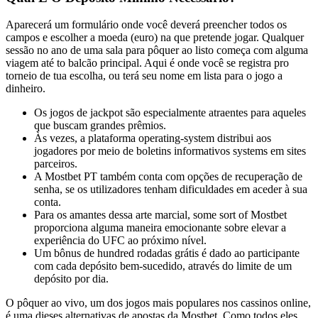
Aparecerá um formulário onde você deverá preencher todos os
campos e escolher a moeda (euro) na que pretende jogar. Qualquer
sessão no ano de uma sala para pôquer ao listo começa com alguma
viagem até to balcão principal. Aqui é onde você se registra pro
torneio de tua escolha, ou terá seu nome em lista para o jogo a
dinheiro.
Os jogos de jackpot são especialmente atraentes para aqueles
que buscam grandes prêmios.
Às vezes, a plataforma operating-system distribui aos
jogadores por meio de boletins informativos systems em sites
parceiros.
A Mostbet PT também conta com opções de recuperação de
senha, se os utilizadores tenham dificuldades em aceder à sua
conta.
Para os amantes dessa arte marcial, some sort of Mostbet
proporciona alguma maneira emocionante sobre elevar a
experiência do UFC ao próximo nível.
Um bônus de hundred rodadas grátis é dado ao participante
com cada depósito bem-sucedido, através do limite de um
depósito por dia.
O pôquer ao vivo, um dos jogos mais populares nos cassinos online,
é uma dieses alternativas de apostas da Mostbet. Como todos eles