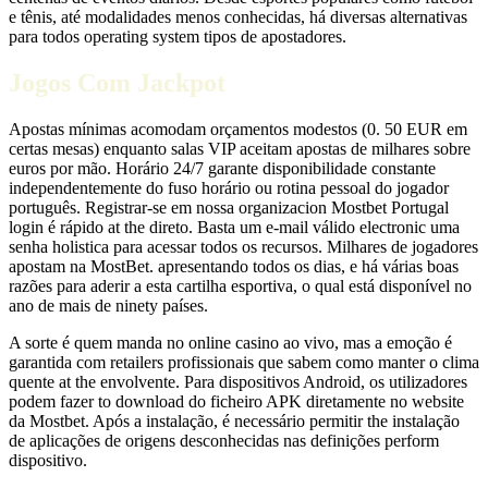
e tênis, até modalidades menos conhecidas, há diversas alternativas
para todos operating system tipos de apostadores.
Jogos Com Jackpot
Apostas mínimas acomodam orçamentos modestos (0. 50 EUR em
certas mesas) enquanto salas VIP aceitam apostas de milhares sobre
euros por mão. Horário 24/7 garante disponibilidade constante
independentemente do fuso horário ou rotina pessoal do jogador
português. Registrar-se em nossa organizacion Mostbet Portugal
login é rápido at the direto. Basta um e-mail válido electronic uma
senha holistica para acessar todos os recursos. Milhares de jogadores
apostam na MostBet. apresentando todos os dias, e há várias boas
razões para aderir a esta cartilha esportiva, o qual está disponível no
ano de mais de ninety países.
A sorte é quem manda no online casino ao vivo, mas a emoção é
garantida com retailers profissionais que sabem como manter o clima
quente at the envolvente. Para dispositivos Android, os utilizadores
podem fazer to download do ficheiro APK diretamente no website
da Mostbet. Após a instalação, é necessário permitir the instalação
de aplicações de origens desconhecidas nas definições perform
dispositivo.