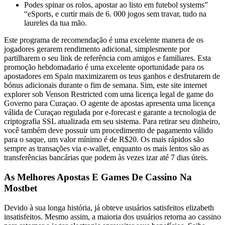
Podes spinar os rolos, apostar ao listo em futebol systems”
“eSports, e curtir mais de 6. 000 jogos sem travar, tudo na
laureles da tua mão.
Este programa de recomendação é uma excelente manera de os
jogadores gerarem rendimento adicional, simplesmente por
partilharem o seu link de referência com amigos e familiares. Esta
promoção hebdomadario é uma excelente oportunidade para os
apostadores em Spain maximizarem os teus ganhos e desfrutarem de
bónus adicionais durante o fim de semana. Sim, este site internet
explorer sob Venson Restricted com uma licença legal de game do
Governo para Curaçao. O agente de apostas apresenta uma licença
válida de Curaçao regulada por e-forecast e garante a tecnologia de
criptografia SSL atualizada em seu sistema. Para retirar seu dinheiro,
você também deve possuir um procedimento de pagamento válido
para o saque, um valor mínimo é de R$20. Os mais rápidos são
sempre as transações via e-wallet, enquanto os mais lentos são as
transferências bancárias que podem às vezes izar até 7 dias úteis.
As Melhores Apostas E Games De Cassino Na
Mostbet
Devido à sua longa história, já obteve usuários satisfeitos elizabeth
insatisfeitos. Mesmo assim, a maioria dos usuários retorna ao cassino