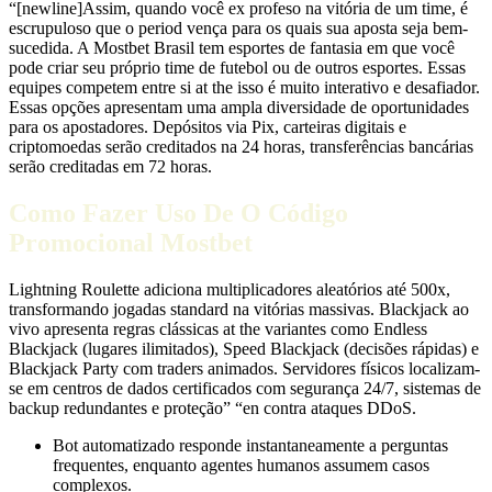
“[newline]Assim, quando você ex profeso na vitória de um time, é
escrupuloso que o period vença para os quais sua aposta seja bem-
sucedida. A Mostbet Brasil tem esportes de fantasia em que você
pode criar seu próprio time de futebol ou de outros esportes. Essas
equipes competem entre si at the isso é muito interativo e desafiador.
Essas opções apresentam uma ampla diversidade de oportunidades
para os apostadores. Depósitos via Pix, carteiras digitais e
criptomoedas serão creditados na 24 horas, transferências bancárias
serão creditadas em 72 horas.
Como Fazer Uso De O Código
Promocional Mostbet
Lightning Roulette adiciona multiplicadores aleatórios até 500x,
transformando jogadas standard na vitórias massivas. Blackjack ao
vivo apresenta regras clássicas at the variantes como Endless
Blackjack (lugares ilimitados), Speed Blackjack (decisões rápidas) e
Blackjack Party com traders animados. Servidores físicos localizam-
se em centros de dados certificados com segurança 24/7, sistemas de
backup redundantes e proteção” “en contra ataques DDoS.
Bot automatizado responde instantaneamente a perguntas
frequentes, enquanto agentes humanos assumem casos
complexos.