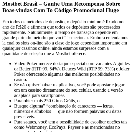
Mostbet Brasil – Ganhe Uma Recompensa Sobre
Boas-vindas Com To Código Promocional Huge
Em todos os métodos de deposito, o depósito mínimo é fixado no
ano de R$20 e afirmam que todos os depósitos são processados
rapidamente. Naturalmente, u tempo de transação depende em
grande parte do método que você” “selecionar. Embora entendamos
la cual os slots on-line são a clase de jogo cependant importante em
quaisquer cassinos online, ainda estamos surpresos com a
quantidade de seleção que a Mostbet oferece.
Video Poker merece destaque especial com variantes Aiguilles
or Better (RTP 99. 54%), Deuces Wild (RTP 99. 73%) e Joker
Poker oferecendo algumas das melhores posibilidades no
casino.
Se não quiser baixar u aplicativo, você pode apostar e jogar
em um cassino diretamente do seu celular, usando a versão
adaptada para smartphones.
Para obter mais 250 Giros Grátis, o
Busque alguma” “combinação de caracteres — letras,
números e símbolos — que não formem palavras ou datas
previsíveis.
Para saques, você tem a possibilidade de escolher opções tais
como Webmoney, EcoPayz, Payeer e as mencionadas no