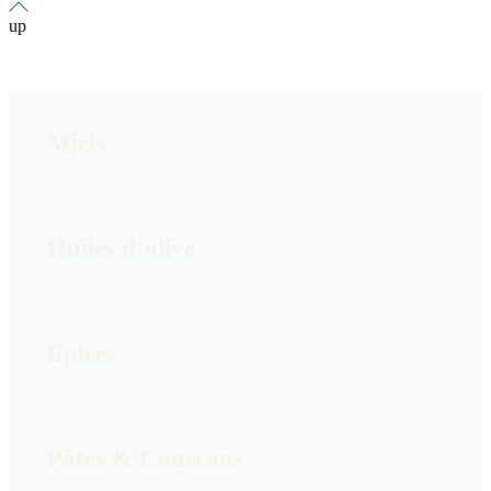
up
Miels
Huiles d’olive
Épices
Pâtes & Couscous