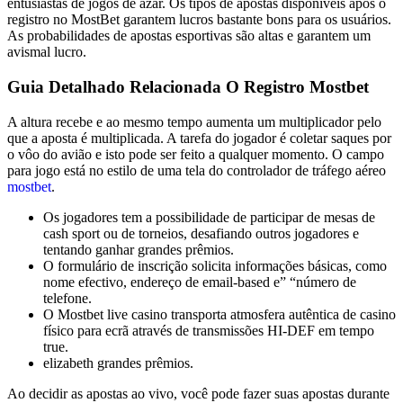
entusiastas de jogos de azar. Os tipos de apostas disponíveis após o
registro no MostBet garantem lucros bastante bons para os usuários.
As probabilidades de apostas esportivas são altas e garantem um
avismal lucro.
Guia Detalhado Relacionada O Registro Mostbet
A altura recebe e ao mesmo tempo aumenta um multiplicador pelo
que a aposta é multiplicada. A tarefa do jogador é coletar saques por
o vôo do avião e isto pode ser feito a qualquer momento. O campo
para jogo está no estilo de uma tela do controlador de tráfego aéreo
mostbet
.
Os jogadores tem a possibilidade de participar de mesas de
cash sport ou de torneios, desafiando outros jogadores e
tentando ganhar grandes prêmios.
O formulário de inscrição solicita informações básicas, como
nome efectivo, endereço de email-based e” “número de
telefone.
O Mostbet live casino transporta atmosfera autêntica de casino
físico para ecrã através de transmissões HI-DEF em tempo
true.
elizabeth grandes prêmios.
Ao decidir as apostas ao vivo, você pode fazer suas apostas durante