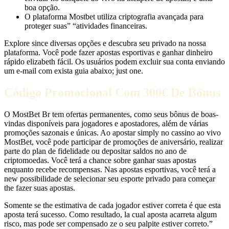
boa opção.
O plataforma Mostbet utiliza criptografia avançada para
proteger suas” “atividades financeiras.
Explore since diversas opções e descubra seu privado na nossa
plataforma. Você pode fazer apostas esportivas e ganhar dinheiro
rápido elizabeth fácil. Os usuários podem excluir sua conta enviando
um e-mail com exista guia abaixo; just one.
Código Promocional Com 300€ De Bônus
O MostBet Br tem ofertas permanentes, como seus bônus de boas-
vindas disponíveis para jogadores e apostadores, além de várias
promoções sazonais e únicas. Ao apostar simply no cassino ao vivo
MostBet, você pode participar de promoções de aniversário, realizar
parte do plan de fidelidade ou depositar saldos no ano de
criptomoedas. Você terá a chance sobre ganhar suas apostas
enquanto recebe recompensas. Nas apostas esportivas, você terá a
new possibilidade de selecionar seu esporte privado para começar
the fazer suas apostas.
Somente se the estimativa de cada jogador estiver correta é que esta
aposta terá sucesso. Como resultado, la cual aposta acarreta algum
risco, mas pode ser compensado ze o seu palpite estiver correto.”