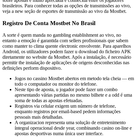
sobre apostas é muito apreciada e conhecida entre os jogadores
brasileiros. Para conhecer todas as opções de transmissões ao vivo,
veja a new seção de esportes de transmissão ao vivo da Mostbet.
Registro De Conta Mostbet No Brasil
A sorte é quem manda no gambling establishment ao vivo, no
entanto a emoção é garantida com sellers profissionais que sabem
como manter to clima quente electronic envolvente. Para aparelhos
Android, os utilizadores podem fazer u download do ficheiro APK
diretamente no website da Mostbet. Após a instalação, é necessário
permitir the instalação de aplicações de origens desconhecidas nas
definições perform dispositivo.
Jogos no cassino Mostbet abertos em metodo tela cheia — em
todo o computador ou monitor do telefone.
Neste tipo de aposta, u jogador pode fazer um combo
apresentando várias partidas no mesmo bilhete e a odd é uma
soma de todas as apostas efetuadas.
Registros via celular exigem um número de telefone,
enquanto registros por email-based pedem informações
pessoais mais detalhadas.
A organizacion representa uma solução de entretenimento
íntegral operacional desde year, combinando casino on-line e
apostas desportivas numa única user interface.