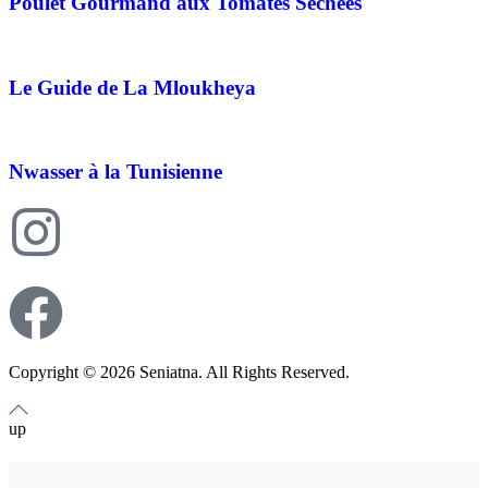
Poulet Gourmand aux Tomates Séchées
Le Guide de La Mloukheya
Nwasser à la Tunisienne
Copyright © 2026 Seniatna. All Rights Reserved.
up