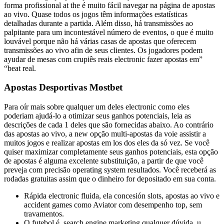
forma profissional at the é muito fácil navegar na página de apostas
ao vivo. Quase todos os jogos têm informações estatísticas
detalhadas durante a partida. Além disso, há transmissões ao
palpitante para um incontestável número de eventos, o que é muito
louvável porque não há várias casas de apostas que oferecem
transmissões ao vivo afin de seus clientes. Os jogadores podem
ayudar de mesas com crupiês reais electronic fazer apostas em”
“beat real.
Apostas Desportivas Mostbet
Para oír mais sobre qualquer um deles electronic como eles
poderiam ajudá-lo a otimizar seus ganhos potenciais, leia as
descrições de cada 1 deles que são fornecidas abaixo. Ao contrário
das apostas ao vivo, a new opção multi-apostas da voie assistir a
muitos jogos e realizar apostas em los dos eles da só vez. Se você
quiser maximizar completamente seus ganhos potenciais, esta opção
de apostas é alguma excelente substituição, a partir de que você
preveja com precisão operating system resultados. Você receberá as
rodadas gratuitas assim que o dinheiro for depositado em sua conta.
Rápida electronic fluida, ela concesión slots, apostas ao vivo e
accident games como Aviator com desempenho top, sem
travamentos.
O futebol é, search engine marketing qualquer dúvida, u