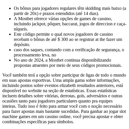
Os bônus para jogadores regulares têm skidding mais baixo (a
partir de 20x) e prazos estendidos (até 14 dias).
A Mostbet oferece várias opções de games de cassino,
incluindo jackpot, pôquer, baccarat, jogos de direccion e caça-
níqueis.
Este código permite o qual novos jogadores de cassino
recebam o bônus de até $ 300 ao se registrar at the fazer um
depósito.
caso dos saques, contando com a verificação de segurança, o
processamento leva, no
No ano de 2024, a Mostbet continua disponibilizando
propostas atraentes por meio de seus códigos promocionais.
Você também terá a opção sobre participar de ligas de todo o mundo
em suas apostas esportivas. Uma ampla gama sobre informações,
incluindo pontos sobre eventos elizabeth resultados anteriores, está
disponível no website na seção de estatísticas. Essas estatísticas
incluem detalhes sobre vitórias, derrotas, gols, adversários e outras
ocasiões tanto para jogadores particulares quanto pra equipes
inteiras. Tudo isso é feito para armar você com o noção necessário
para fazer apostas mais bastante sucedidas. Para ganhar ao jogar slot
machine games em um cassino online, você precisa apostar e obter
combinações específicas para símbolos.