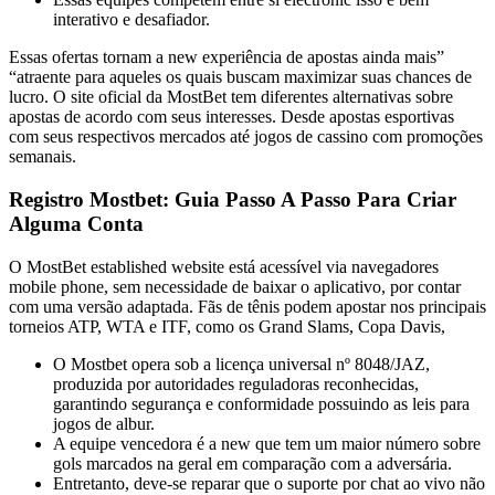
interativo e desafiador.
Essas ofertas tornam a new experiência de apostas ainda mais”
“atraente para aqueles os quais buscam maximizar suas chances de
lucro. O site oficial da MostBet tem diferentes alternativas sobre
apostas de acordo com seus interesses. Desde apostas esportivas
com seus respectivos mercados até jogos de cassino com promoções
semanais.
Registro Mostbet: Guia Passo A Passo Para Criar
Alguma Conta
O MostBet established website está acessível via navegadores
mobile phone, sem necessidade de baixar o aplicativo, por contar
com uma versão adaptada. Fãs de tênis podem apostar nos principais
torneios ATP, WTA e ITF, como os Grand Slams, Copa Davis,
O Mostbet opera sob a licença universal nº 8048/JAZ,
produzida por autoridades reguladoras reconhecidas,
garantindo segurança e conformidade possuindo as leis para
jogos de albur.
A equipe vencedora é a new que tem um maior número sobre
gols marcados na geral em comparação com a adversária.
Entretanto, deve-se reparar que o suporte por chat ao vivo não