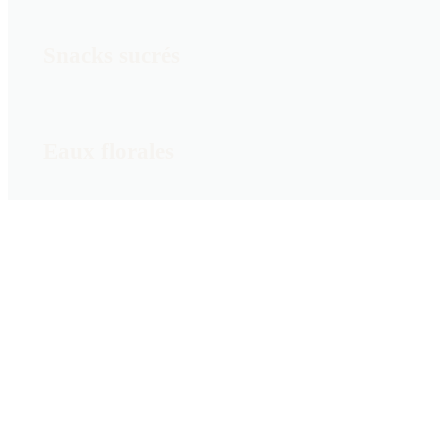
Snacks sucrés
Eaux florales