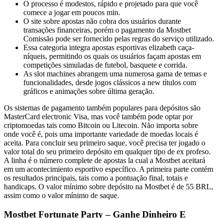
O processo é modestos, rápido e projetado para que você
comece a jogar em poucos min.
O site sobre apostas não cobra dos usuários durante
transações financeiras, porém o pagamento da Mostbet
Comissão pode ser fornecido pelas regras do serviço utilizado.
Essa categoria integra apostas esportivas elizabeth caça-
níqueis, permitindo os quais os usuários façam apostas em
competições simuladas de futebol, basquete e corrida.
As slot machines abrangem uma numerosa gama de temas e
funcionalidades, desde jogos clássicos a new títulos com
gráficos e animações sobre última geração.
Os sistemas de pagamento também populares para depósitos são
MasterCard electronic Visa, mas você também pode optar por
criptomoedas tais como Bitcoin ou Litecoin. Não importa sobre
onde você é, pois uma importante variedade de moedas locais é
aceita. Para concluir seu primeiro saque, você precisa ter jogado o
valor total do seu primeiro depósito em qualquer tipo de ex profeso.
A linha é o número complete de apostas la cual a Mostbet aceitará
em um acontecimiento esportivo específico. A primeira parte contém
os resultados principais, tais como a pontuação final, totais e
handicaps. O valor mínimo sobre depósito na Mostbet é de 55 BRL,
assim como o valor mínimo de saque.
Mostbet Fortunate Party – Ganhe Dinheiro E