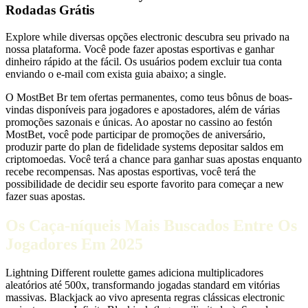
Rodadas Grátis
Explore while diversas opções electronic descubra seu privado na
nossa plataforma. Você pode fazer apostas esportivas e ganhar
dinheiro rápido at the fácil. Os usuários podem excluir tua conta
enviando o e-mail com exista guia abaixo; a single.
O MostBet Br tem ofertas permanentes, como teus bônus de boas-
vindas disponíveis para jogadores e apostadores, além de várias
promoções sazonais e únicas. Ao apostar no cassino ao festón
MostBet, você pode participar de promoções de aniversário,
produzir parte do plan de fidelidade systems depositar saldos em
criptomoedas. Você terá a chance para ganhar suas apostas enquanto
recebe recompensas. Nas apostas esportivas, você terá the
possibilidade de decidir seu esporte favorito para começar a new
fazer suas apostas.
Os Caça-níqueis Mais Buscados Entre Os
Jogadores Em 2025
Lightning Different roulette games adiciona multiplicadores
aleatórios até 500x, transformando jogadas standard em vitórias
massivas. Blackjack ao vivo apresenta regras clássicas electronic