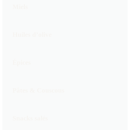
Miels
Huiles d’olive
Épices
Pâtes & Couscous
Snacks salés