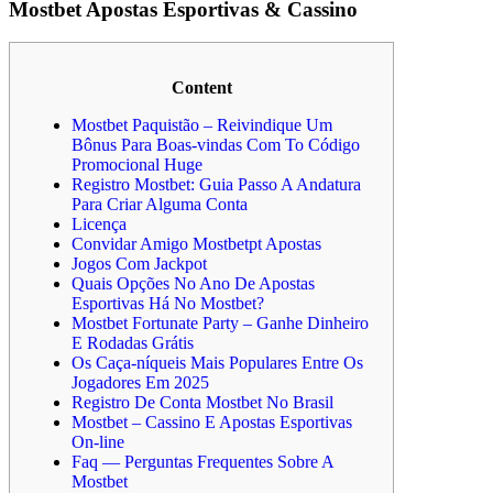
Mostbet Apostas Esportivas & Cassino
Content
Mostbet Paquistão – Reivindique Um
Bônus Para Boas-vindas Com To Código
Promocional Huge
Registro Mostbet: Guia Passo A Andatura
Para Criar Alguma Conta
Licença
Convidar Amigo Mostbetpt Apostas
Jogos Com Jackpot
Quais Opções No Ano De Apostas
Esportivas Há No Mostbet?
Mostbet Fortunate Party – Ganhe Dinheiro
E Rodadas Grátis
Os Caça-níqueis Mais Populares Entre Os
Jogadores Em 2025
Registro De Conta Mostbet No Brasil
Mostbet – Cassino E Apostas Esportivas
On-line
Faq — Perguntas Frequentes Sobre A
Mostbet