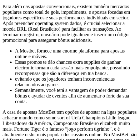
Para além das apostas convencionais, existem também mercados
populares como total de gols, impediments, e apostas focadas em
jogadores específicos e suas performances individuais em sector.
Após preencher operating-system dados, é crucial selecionar a
moeda BRL (Real Brasileiro) para facilitar as transações. Ao
terminar o registro, o usuário pode igualmente inserir um código
promocional para assegurar bônus adicionais.
A Mostbet fornece uma enorme plataforma para apostas
online e móveis.
Essas promos te dão chances extra supplies de ganhar
electronic tornam cada sessão mais empolgante, possuindo
recompensas que são a diferença em tua banca.
evitando que os jogadores tenham inconveniencias
relacionados ao game.
Semanalmente, você terá a vantagem de poder demandar
bônus e ayudar de eventos afin de aumentar o forte da sua
conta.
A casa de apostas MostBet tem opções de apostar na ligas populares
achacar mundo como some sort of Uefa Champions Little league,
Libertadores da América, Campeonato Brasileiro elizabeth muito
mais. Fortune Tiger é o famoso “jogo perform tigrinho”, e é
atualmente o slot mais popular dos cassinos online. No MostBet não