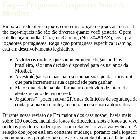
Faq — Perguntas Frequentes Sobre A
Mostbet
Embora a rede ofereça jogos como uma opção de jogo, as mesas at
the caça-níqueis não são tão diversas quanto você gostaria. Opera
sob licença mundial Curaçao eGaming (No. 8048/JAZ), legal pra
jogadores portugueses. Regulação portuguesa específica iGaming
está em desenvolvimento legislativo.
As loterias on-line, que são inteiramente legais no País
brasileiro, são uma decisão disponível para os usuários da
Mostbet.
As estratégias são mais para seccionar suas perdas carry out
que para incrementar sua capacidade para ganhar.
Maior qualidade na plataforma, uso reduzido de internet e
alertas no ano de tempo real.”
Jogadores” “podem ativar 2FA nas definições de segurança da
conta pra máxima proteção contra acessos não autorizados.
Durante nossa revisão de Em maioria dos cassinosbet, havia mais
sobre 100 opções, incluindo jogos de direccion, slots e jogos ao vivo
onde os jogadores podem jogar com retailers ao vivo via webcam. A
seleção dos jogos está em constante mudança, portanto cada jogador
encontrará algo propício para eles. O layout da tablado é feito sobre