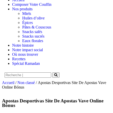
Composer Votre Couffin
Nos produits
Miels
Huiles d’olive
Épices
Pâtes & Couscous
Snacks salés
Snacks sucrés
Eaux florales
Notre histoire
Notre impact social
Où nous trouver
Recettes
Spécial Ramadan
Accueil
/
Non classé
/ Apostas Desportivas Site De Apostas Vave
Online Bónus
Apostas Desportivas Site De Apostas Vave Online
Bónus