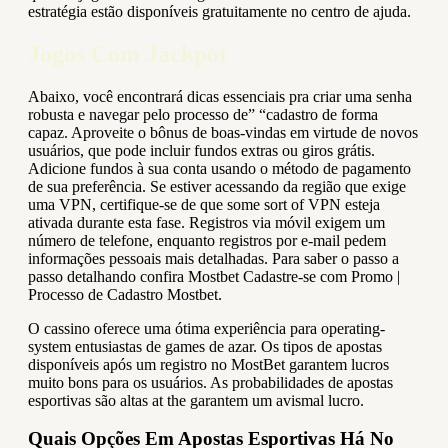
estratégia estão disponíveis gratuitamente no centro de ajuda.
Jogos Com Jackpot
Abaixo, você encontrará dicas essenciais pra criar uma senha
robusta e navegar pelo processo de” “cadastro de forma
capaz. Aproveite o bônus de boas-vindas em virtude de novos
usuários, que pode incluir fundos extras ou giros grátis.
Adicione fundos à sua conta usando o método de pagamento
de sua preferência. Se estiver acessando da região que exige
uma VPN, certifique-se de que some sort of VPN esteja
ativada durante esta fase. Registros via móvil exigem um
número de telefone, enquanto registros por e-mail pedem
informações pessoais mais detalhadas. Para saber o passo a
passo detalhando confira Mostbet Cadastre-se com Promo |
Processo de Cadastro Mostbet.
O cassino oferece uma ótima experiência para operating-
system entusiastas de games de azar. Os tipos de apostas
disponíveis após um registro no MostBet garantem lucros
muito bons para os usuários. As probabilidades de apostas
esportivas são altas at the garantem um avismal lucro.
Quais Opções Em Apostas Esportivas Há No