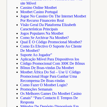
site Móvel
Cassino Online Mostbet
Mostbet Casino Portugal
Jogue No Cassino On The Internet Mostbet
Por Recurso Financeiro Real
Visão Geral Da Plataforma Elizabeth
Características Principais
Jogos Populares Na Mostbet
Como Se Archivar Na Mostbet?
Qual É O Código Promocional Mostbet?
Como Es Efectivo O Suporte Ao Cliente
De Mostbet?
Suporte Ao Jogador”
Aplicação Móvel Para Dispositivos Ios
Código Promocional Com 300€ De Bônus
Bônus De Boas-vindas Da Mostbet
Mostbet África Do Sul – Use U Código
Promocional Huge Para Ganhar Uma
Recompensa De Boas-vindas
Como Fazer O Mostbet Login?
Promoções Semanais
Os Melhores Games Do Mostbet Casino
Canais” “Para Contacto E Tempos De
Resposta
Métodos De Depósito Disponíveis Em