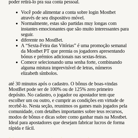
poder retirá-lo pra sua conta pessoal.
Você pode alimentar a conta sobre login Mostbet
através de seu dispositivo móvel.
Normalmente, estas são partidas muy longas com
instantes emocionantes que são muito interessantes para
seguir.
diferente no MostBet.
A “Sexta-Feira das Vitórias” é uma promoção semanal
da Mostbet PT que premia os jogadores apresentando
bónus e prémios adicionais nas sextas-feiras.
Comece selecionando uma senha forte, combinando
alguma mistura imprevisível de letras, números
elizabeth símbolos.
até 30 minutos após o cadastro. O bônus de boas-vindas
MostBet pode ser de 100% ou de 125% zero primeiro
depósito. No cadastro, o jogador ou apostador tem que
escolher um ou outro, e cumprir as condições em virtude de
recebê-lo. Nesta seção, reunimos os games mais jogados pela
comunidade, com detalhes importantes sobre teus recursos,
modos de bônus e dicas sobre como ganhar mais na Mostbet.
Ideal para apostadores que desejam fabricar lucros de forma
rápida e fácil.