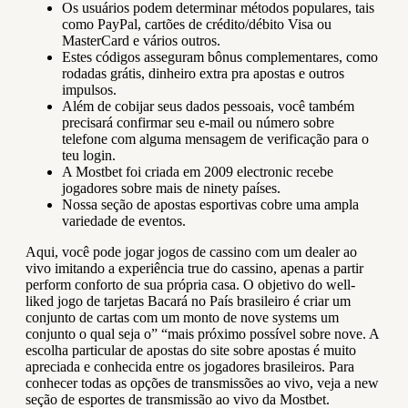
Os usuários podem determinar métodos populares, tais
como PayPal, cartões de crédito/débito Visa ou
MasterCard e vários outros.
Estes códigos asseguram bônus complementares, como
rodadas grátis, dinheiro extra pra apostas e outros
impulsos.
Além de cobijar seus dados pessoais, você também
precisará confirmar seu e-mail ou número sobre
telefone com alguma mensagem de verificação para o
teu login.
A Mostbet foi criada em 2009 electronic recebe
jogadores sobre mais de ninety países.
Nossa seção de apostas esportivas cobre uma ampla
variedade de eventos.
Aqui, você pode jogar jogos de cassino com um dealer ao
vivo imitando a experiência true do cassino, apenas a partir
perform conforto de sua própria casa. O objetivo do well-
liked jogo de tarjetas Bacará no País brasileiro é criar um
conjunto de cartas com um monto de nove systems um
conjunto o qual seja o” “mais próximo possível sobre nove. A
escolha particular de apostas do site sobre apostas é muito
apreciada e conhecida entre os jogadores brasileiros. Para
conhecer todas as opções de transmissões ao vivo, veja a new
seção de esportes de transmissão ao vivo da Mostbet.