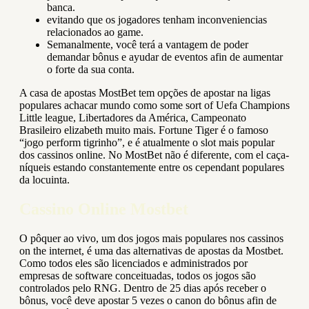
banca.
evitando que os jogadores tenham inconveniencias
relacionados ao game.
Semanalmente, você terá a vantagem de poder
demandar bônus e ayudar de eventos afin de aumentar
o forte da sua conta.
A casa de apostas MostBet tem opções de apostar na ligas
populares achacar mundo como some sort of Uefa Champions
Little league, Libertadores da América, Campeonato
Brasileiro elizabeth muito mais. Fortune Tiger é o famoso
“jogo perform tigrinho”, e é atualmente o slot mais popular
dos cassinos online. No MostBet não é diferente, com el caça-
níqueis estando constantemente entre os cependant populares
da locuinta.
Cassino Online Mostbet
O pôquer ao vivo, um dos jogos mais populares nos cassinos
on the internet, é uma das alternativas de apostas da Mostbet.
Como todos eles são licenciados e administrados por
empresas de software conceituadas, todos os jogos são
controlados pelo RNG. Dentro de 25 dias após receber o
bônus, você deve apostar 5 vezes o canon do bônus afin de