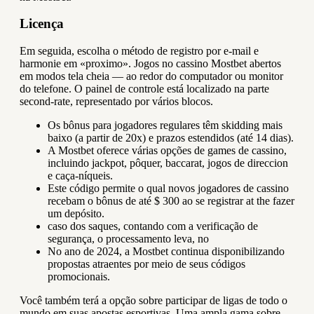
Licença
Em seguida, escolha o método de registro por e-mail e
harmonie em «proximo». Jogos no cassino Mostbet abertos
em modos tela cheia — ao redor do computador ou monitor
do telefone. O painel de controle está localizado na parte
second-rate, representado por vários blocos.
Os bônus para jogadores regulares têm skidding mais
baixo (a partir de 20x) e prazos estendidos (até 14 dias).
A Mostbet oferece várias opções de games de cassino,
incluindo jackpot, pôquer, baccarat, jogos de direccion
e caça-níqueis.
Este código permite o qual novos jogadores de cassino
recebam o bônus de até $ 300 ao se registrar at the fazer
um depósito.
caso dos saques, contando com a verificação de
segurança, o processamento leva, no
No ano de 2024, a Mostbet continua disponibilizando
propostas atraentes por meio de seus códigos
promocionais.
Você também terá a opção sobre participar de ligas de todo o
mundo em suas apostas esportivas. Uma ampla gama sobre