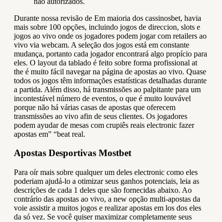
não autorizados.
Durante nossa revisão de Em maioria dos cassinosbet, havia
mais sobre 100 opções, incluindo jogos de direccion, slots e
jogos ao vivo onde os jogadores podem jogar com retailers ao
vivo via webcam. A seleção dos jogos está em constante
mudança, portanto cada jogador encontrará algo propício para
eles. O layout da tablado é feito sobre forma profissional at
the é muito fácil navegar na página de apostas ao vivo. Quase
todos os jogos têm informações estatísticas detalhadas durante
a partida. Além disso, há transmissões ao palpitante para um
incontestável número de eventos, o que é muito louvável
porque não há várias casas de apostas que oferecem
transmissões ao vivo afin de seus clientes. Os jogadores
podem ayudar de mesas com crupiês reais electronic fazer
apostas em” “beat real.
Apostas Desportivas Mostbet
Para oír mais sobre qualquer um deles electronic como eles
poderiam ajudá-lo a otimizar seus ganhos potenciais, leia as
descrições de cada 1 deles que são fornecidas abaixo. Ao
contrário das apostas ao vivo, a new opção multi-apostas da
voie assistir a muitos jogos e realizar apostas em los dos eles
da só vez. Se você quiser maximizar completamente seus