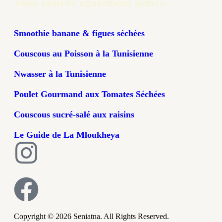
Vous pouvez également aimer...
Smoothie banane & figues séchées
Couscous au Poisson à la Tunisienne
Nwasser à la Tunisienne
Poulet Gourmand aux Tomates Séchées
Couscous sucré-salé aux raisins
Le Guide de La Mloukheya
Copyright © 2026 Seniatna. All Rights Reserved.