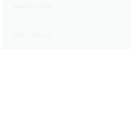
Snacks sucrés
Eaux florales