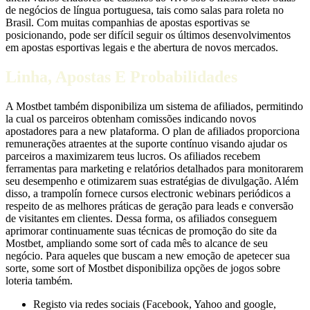
de negócios de língua portuguesa, tais como salas para roleta no
Brasil. Com muitas companhias de apostas esportivas se
posicionando, pode ser difícil seguir os últimos desenvolvimentos
em apostas esportivas legais e the abertura de novos mercados.
Linha, Apostas E Probabilidades
A Mostbet também disponibiliza um sistema de afiliados, permitindo
la cual os parceiros obtenham comissões indicando novos
apostadores para a new plataforma. O plan de afiliados proporciona
remunerações atraentes at the suporte contínuo visando ajudar os
parceiros a maximizarem teus lucros. Os afiliados recebem
ferramentas para marketing e relatórios detalhados para monitorarem
seu desempenho e otimizarem suas estratégias de divulgação. Além
disso, a trampolín fornece cursos electronic webinars periódicos a
respeito de as melhores práticas de geração para leads e conversão
de visitantes em clientes. Dessa forma, os afiliados conseguem
aprimorar continuamente suas técnicas de promoção do site da
Mostbet, ampliando some sort of cada mês to alcance de seu
negócio. Para aqueles que buscam a new emoção de apetecer sua
sorte, some sort of Mostbet disponibiliza opções de jogos sobre
loteria também.
Registo via redes sociais (Facebook, Yahoo and google,