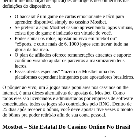
permitir the instalação de aplicações de origens desconhecidas nas
definições do dispositivo.
O baccarat é um game de cartas emocionante e fácil para
aprender, disponível simply no cassino Mostbet.
Se preferir a ação Mostbet casino apresentando jogos virtuais,
exista tipo de game é indicado em virtude de você.
Podes spinar os rolos, apostar ao vivo em futebol ou”
“eSports, e curtir mais de 6. 1000 jogos sem travar, tudo na
gloria da tua mão.
O plan de afiliados oferece remunerações atraentes e suporte
contínuo visando ajudar os parceiros a maximizarem teus
lucros.
Essas ofertas especiais” “fazem da Mostbet uma das
plataformas cependant intrigantes para apostadores brasileiros.
O pôquer ao vivo, um 2 jogos mais populares nos cassinos on the
internet, é uma dieses alternativas de apostas da Mostbet. Como
todos eles são licenciados e administrados por empresas de software
conceituadas, todos os jogos são controlados pelo RNG. Dentro de
25 dias após receber o bônus, você deve apostar five vezes o monto
do bônus pra poder retirá-lo afin de sua conta pessoal.
Mostbet – Site Estatal Do Cassino Online No Brasil