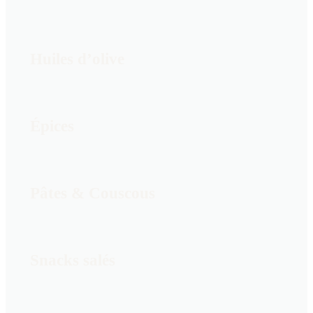
Huiles d’olive
Épices
Pâtes & Couscous
Snacks salés