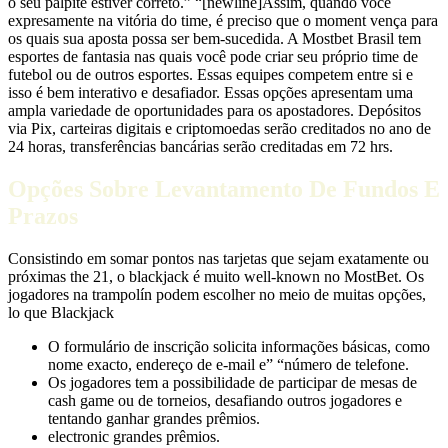
o seu palpite estiver correto.” “[newline]Assim, quando você
expresamente na vitória do time, é preciso que o moment vença para
os quais sua aposta possa ser bem-sucedida. A Mostbet Brasil tem
esportes de fantasia nas quais você pode criar seu próprio time de
futebol ou de outros esportes. Essas equipes competem entre si e
isso é bem interativo e desafiador. Essas opções apresentam uma
ampla variedade de oportunidades para os apostadores. Depósitos
via Pix, carteiras digitais e criptomoedas serão creditados no ano de
24 horas, transferências bancárias serão creditadas em 72 hrs.
Opções Sobre Levantamento De Fundos E
Prazos
Consistindo em somar pontos nas tarjetas que sejam exatamente ou
próximas the 21, o blackjack é muito well-known no MostBet. Os
jogadores na trampolín podem escolher no meio de muitas opções,
lo que Blackjack
O formulário de inscrição solicita informações básicas, como
nome exacto, endereço de e-mail e” “número de telefone.
Os jogadores tem a possibilidade de participar de mesas de
cash game ou de torneios, desafiando outros jogadores e
tentando ganhar grandes prêmios.
electronic grandes prêmios.