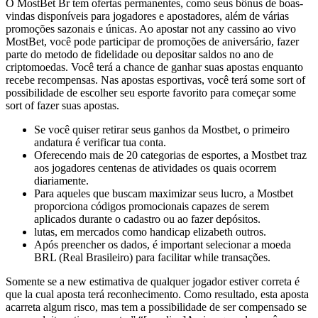
O MostBet Br tem ofertas permanentes, como seus bônus de boas-
vindas disponíveis para jogadores e apostadores, além de várias
promoções sazonais e únicas. Ao apostar not any cassino ao vivo
MostBet, você pode participar de promoções de aniversário, fazer
parte do metodo de fidelidade ou depositar saldos no ano de
criptomoedas. Você terá a chance de ganhar suas apostas enquanto
recebe recompensas. Nas apostas esportivas, você terá some sort of
possibilidade de escolher seu esporte favorito para começar some
sort of fazer suas apostas.
Se você quiser retirar seus ganhos da Mostbet, o primeiro
andatura é verificar tua conta.
Oferecendo mais de 20 categorias de esportes, a Mostbet traz
aos jogadores centenas de atividades os quais ocorrem
diariamente.
Para aqueles que buscam maximizar seus lucro, a Mostbet
proporciona códigos promocionais capazes de serem
aplicados durante o cadastro ou ao fazer depósitos.
lutas, em mercados como handicap elizabeth outros.
Após preencher os dados, é important selecionar a moeda
BRL (Real Brasileiro) para facilitar while transações.
Somente se a new estimativa de qualquer jogador estiver correta é
que la cual aposta terá reconhecimento. Como resultado, esta aposta
acarreta algum risco, mas tem a possibilidade de ser compensado se