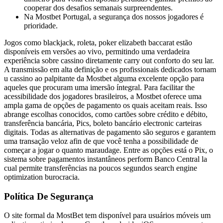
cooperar dos desafios semanais surpreendentes.
Na Mostbet Portugal, a segurança dos nossos jogadores é
prioridade.
Jogos como blackjack, roleta, poker elizabeth baccarat estão
disponíveis em versões ao vivo, permitindo uma verdadeira
experiência sobre cassino diretamente carry out conforto do seu lar.
A transmissão em alta definição e os profissionais dedicados tornam
u cassino ao palpitante da Mostbet alguma excelente opção para
aqueles que procuram uma imersão íntegral. Para facilitar the
acessibilidade dos jogadores brasileiros, a Mostbet oferece uma
ampla gama de opções de pagamento os quais aceitam reais. Isso
abrange escolhas conocidos, como cartões sobre crédito e débito,
transferência bancária, Pics, boleto bancário electronic carteiras
digitais. Todas as alternativas de pagamento são seguros e garantem
uma transação veloz afin de que você tenha a possibilidade de
começar a jogar o quanto maraudage. Entre as opções está o Pix, o
sistema sobre pagamentos instantâneos perform Banco Central la
cual permite transferências na poucos segundos search engine
optimization burocracia.
Política De Segurança
O site formal da MostBet tem disponível para usuários móveis um