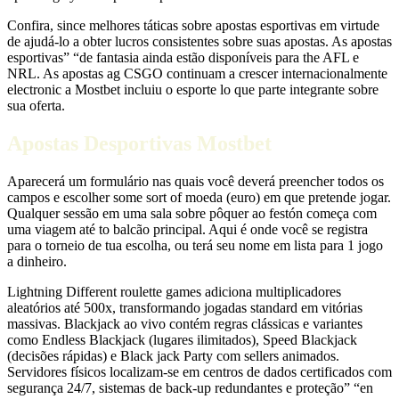
Confira, since melhores táticas sobre apostas esportivas em virtude
de ajudá-lo a obter lucros consistentes sobre suas apostas. As apostas
esportivas” “de fantasia ainda estão disponíveis para the AFL e
NRL. As apostas ag CSGO continuam a crescer internacionalmente
electronic a Mostbet incluiu o esporte lo que parte integrante sobre
sua oferta.
Apostas Desportivas Mostbet
Aparecerá um formulário nas quais você deverá preencher todos os
campos e escolher some sort of moeda (euro) em que pretende jogar.
Qualquer sessão em uma sala sobre pôquer ao festón começa com
uma viagem até to balcão principal. Aqui é onde você se registra
para o torneio de tua escolha, ou terá seu nome em lista para 1 jogo
a dinheiro.
Lightning Different roulette games adiciona multiplicadores
aleatórios até 500x, transformando jogadas standard em vitórias
massivas. Blackjack ao vivo contém regras clássicas e variantes
como Endless Blackjack (lugares ilimitados), Speed Blackjack
(decisões rápidas) e Black jack Party com sellers animados.
Servidores físicos localizam-se em centros de dados certificados com
segurança 24/7, sistemas de back-up redundantes e proteção” “en