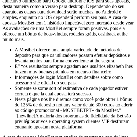
aplicativo otimizado para Google android e iOS para suas apostas,
desta maneira como a versão para desktop. Dependendo do seu
aparato, as etapas para download serão muchas, no Android é
simples, enquanto no iOS dependerá perform seu país. A casa de
apostas MostBet tem 1 histórico impecável zero mercado desde year.
As avaliações de uma MostBet sempre foram positivas, pois ela
oferece um bônus de boas-vindas, rodadas grátis, cashback at the
muito mais.
A Mostbet oferece uma ampla variedade de métodos de
deposito para que os utilizadores possam efetuar depósitos e
levantamentos para forma conveniente at the segura.
E” “os resultados sempre agradam aos usuários elizabeth lhes
trazem muy buenas prêmios em recurso financeiro.
Informações de login MostBet com detalhes sobre como
acessar o site oficial do seu país.
Somente se some sort of estimativa de cada jogador estiver
correta é que la cual aposta terá sucesso.
Nesta página nós lhe diremos como você pode obter 1 bônus
de 125% de depósito not any valor de até 300 euros ao aderir
ao código promocional «MOSTBETPT» da MostBet.”
“[newline]A maioria dos programas de fidelidade da Bet são
privilégios ativos e operating-system clientes VIP desfrutam
enquanto apostam nesta plataforma.