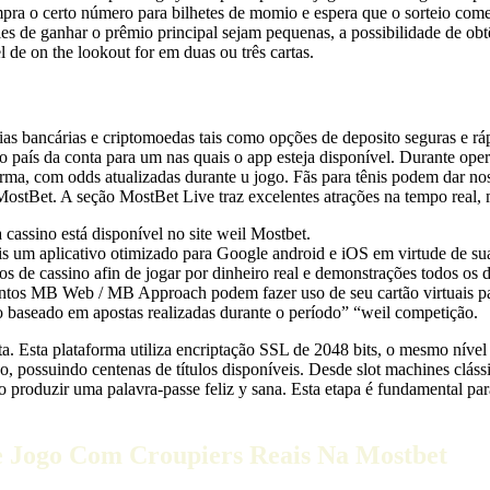
ompra o certo número para bilhetes de momio e espera que o sorteio com
ies de ganhar o prêmio principal sejam pequenas, a possibilidade de obt
de on the lookout for em duas ou três cartas.
cias bancárias e criptomoedas tais como opções de deposito seguras e rá
o país da conta para um nas quais o app esteja disponível. Durante ope
orma, com odds atualizadas durante u jogo. Fãs para tênis podem dar n
ostBet. A seção MostBet Live traz excelentes atrações na tempo real, 
cassino está disponível no site weil Mostbet.
is um aplicativo otimizado para Google android e iOS em virtude de su
os de cassino afin de jogar por dinheiro real e demonstrações todos os d
tos MB Web / MB Approach podem fazer uso de seu cartão virtuais par
 baseado em apostas realizadas durante o período” “weil competição.
 Esta plataforma utiliza encriptação SSL de 2048 bits, o mesmo nível d
, possuindo centenas de títulos disponíveis. Desde slot machines clás
o produzir uma palavra-passe feliz y sana. Esta etapa é fundamental par
De Jogo Com Croupiers Reais Na Mostbet