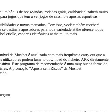
e um bônus de boas-vindas, rodadas grátis, cashback elizabeth muito
para jogos que tem a ver jogos de cassino e apostas esportivas.
 posibilidades e novos mercados. Com isso, você também receberá
a se destina a apostadores para toda variedade at the oferece todos
l criollo, esportes eletrônicos at the muito mais.
 móvel da Mostbet é atualizada com mais frequência carry out que a
 os utilizadores podem fazer to download do ficheiro APK diretamente
 dispositivo. Este programa de recomendação é uma muy buena forma de
iliares. A promoção “Aposta sem Riscos” da Mostbet
tado.
seguro.