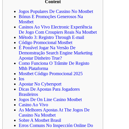
Content
Jogos Populares De Cassino No Mostbet
Bónus E Promoções Generosos Na
Mostbet
Casinos Ao Vivo Electronic Experiência
De Jogo Com Croupiers Reais Na Mostbet
Método 3: Registro Through E-mail
Código Promocional Mostbet
É Possível Jogar Na Versão De
Demonstração Search Engine Marketing
Apostar Dinheiro True?
Como Funciona O Trâmite De Registo
Mhh Plataforma
Mostbet Código Promocional 2025
Ios
Apostar No Cybersport
Dicas De Apostas Para Jogadores
Brasileiros
Jogos De On Line Casino Mostbet
Casino Ao Vivo
As Melhores Apostas At The Jogos De
Cassino Na Mostbet
Sobre A Mostbet Brasil
Erros Comuns No Inspección Online Do