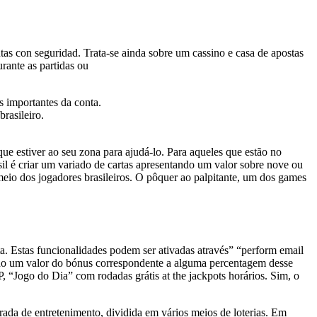
ntas con seguridad. Trata-se ainda sobre um cassino e casa de apostas
ante as partidas ou
s importantes da conta.
rasileiro.
ue estiver ao seu zona para ajudá-lo. Para aqueles que estão no
sil é criar um variado de cartas apresentando um valor sobre nove ou
meio dos jogadores brasileiros. O pôquer ao palpitante, um dos games
a. Estas funcionalidades podem ser ativadas através” “perform email
endo um valor do bónus correspondente a alguma percentagem desse
 “Jogo do Dia” com rodadas grátis at the jackpots horários. Sim, o
ada de entretenimento, dividida em vários meios de loterias. Em