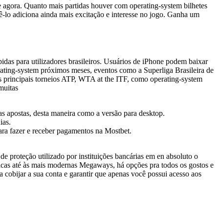
e agora. Quanto mais partidas houver com operating-system bilhetes
ê-lo adiciona ainda mais excitação e interesse no jogo. Ganha um
pidas para utilizadores brasileiros. Usuários de iPhone podem baixar
rating-system próximos meses, eventos como a Superliga Brasileira de
os principais torneios ATP, WTA at the ITF, como operating-system
muitas
as apostas, desta maneira como a versão para desktop.
ias.
a fazer e receber pagamentos na Mostbet.
e proteção utilizado por instituições bancárias em en absoluto o
sicas até às mais modernas Megaways, há opções pra todos os gostos e
a cobijar a sua conta e garantir que apenas você possui acesso aos