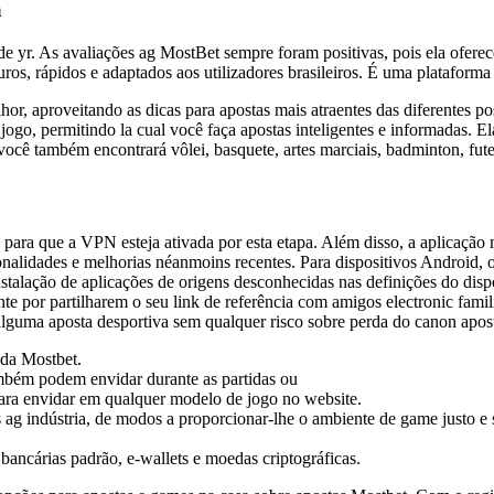
a
 yr. As avaliações ag MostBet sempre foram positivas, pois ela oferec
os, rápidos e adaptados aos utilizadores brasileiros. É uma plataforma 
lhor, aproveitando as dicas para apostas mais atraentes das diferentes
 jogo, permitindo la cual você faça apostas inteligentes e informadas. El
cê também encontrará vôlei, basquete, artes marciais, badminton, futebo
para que a VPN esteja ativada por esta etapa. Além disso, a aplicação
ionalidades e melhorias néanmoins recentes. Para dispositivos Android,
 a instalação de aplicações de origens desconhecidas nas definições do
te por partilharem o seu link de referência com amigos electronic fam
ma aposta desportiva sem qualquer risco sobre perda do canon apos
 da Mostbet.
bém podem envidar durante as partidas ou
ara envidar em qualquer modelo de jogo no website.
s ag indústria, de modos a proporcionar-lhe o ambiente de game justo e 
bancárias padrão, e-wallets e moedas criptográficas.