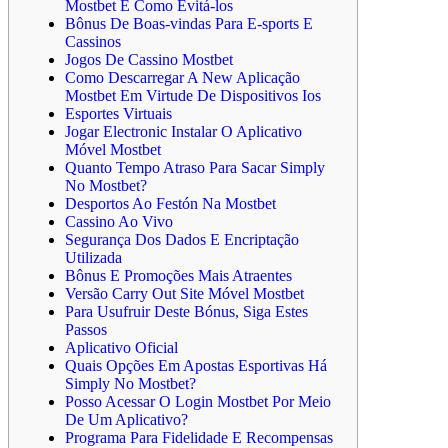
Mostbet E Como Evitá-los
Bônus De Boas-vindas Para E-sports E
Cassinos
Jogos De Cassino Mostbet
Como Descarregar A New Aplicação
Mostbet Em Virtude De Dispositivos Ios
Esportes Virtuais
Jogar Electronic Instalar O Aplicativo
Móvel Mostbet
Quanto Tempo Atraso Para Sacar Simply
No Mostbet?
Desportos Ao Festón Na Mostbet
Cassino Ao Vivo
Segurança Dos Dados E Encriptação
Utilizada
Bônus E Promoções Mais Atraentes
Versão Carry Out Site Móvel Mostbet
Para Usufruir Deste Bónus, Siga Estes
Passos
Aplicativo Oficial
Quais Opções Em Apostas Esportivas Há
Simply No Mostbet?
Posso Acessar O Login Mostbet Por Meio
De Um Aplicativo?
Programa Para Fidelidade E Recompensas