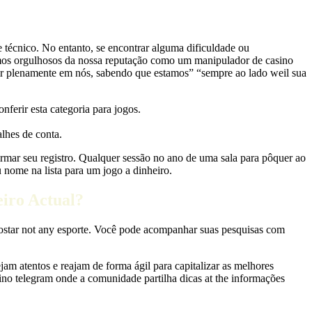
e técnico. No entanto, se encontrar alguma dificuldade ou
Estamos orgulhosos da nossa reputação como um manipulador de casino
dir plenamente em nós, sabendo que estamos” “sempre ao lado weil sua
ferir esta categoria para jogos.
alhes de conta.
firmar seu registro. Qualquer sessão no ano de uma sala para pôquer ao
 nome na lista para um jogo a dinheiro.
iro Actual?
apostar not any esporte. Você pode acompanhar suas pesquisas com
jam atentos e reajam de forma ágil para capitalizar as melhores
sino telegram onde a comunidade partilha dicas at the informações