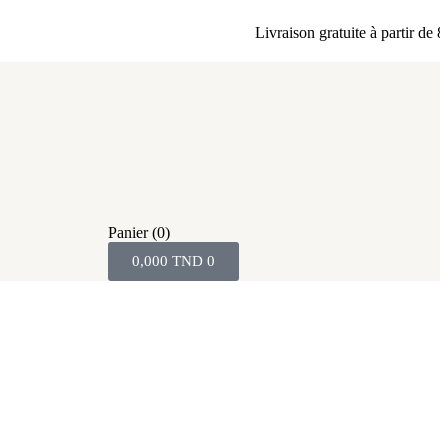
Livraison gratuite à partir de 80 di
Panier
(0)
0,000
TND
0