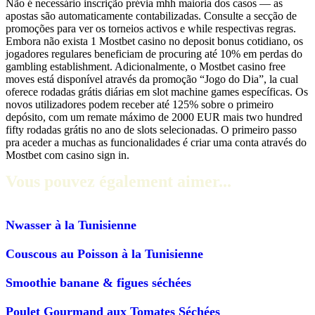
Não é necessário inscrição prévia mhh maioria dos casos — as
apostas são automaticamente contabilizadas. Consulte a secção de
promoções para ver os torneios activos e while respectivas regras.
Embora não exista 1 Mostbet casino no deposit bonus cotidiano, os
jogadores regulares beneficiam de procuring até 10% em perdas do
gambling establishment. Adicionalmente, o Mostbet casino free
moves está disponível através da promoção “Jogo do Dia”, la cual
oferece rodadas grátis diárias em slot machine games específicas. Os
novos utilizadores podem receber até 125% sobre o primeiro
depósito, com um remate máximo de 2000 EUR mais two hundred
fifty rodadas grátis no ano de slots selecionadas. O primeiro passo
pra aceder a muchas as funcionalidades é criar uma conta através do
Mostbet com casino sign in.
Vous pouvez également aimer...
Nwasser à la Tunisienne
Couscous au Poisson à la Tunisienne
Smoothie banane & figues séchées
Poulet Gourmand aux Tomates Séchées