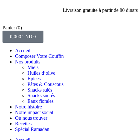
Livraison gratuite à partir de 80 dinars d'ach
Panier
(0)
0,000
TND
0
Accueil
Composer Votre Couffin
Nos produits
Miels
Huiles d’olive
Épices
Pâtes & Couscous
Snacks salés
Snacks sucrés
Eaux florales
Notre histoire
Notre impact social
Où nous trouver
Recettes
Spécial Ramadan
Accueil