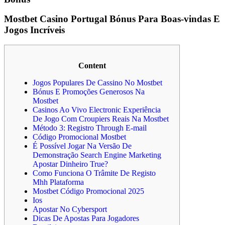
Mostbet Casino Portugal Bónus Para Boas-vindas E
Jogos Incríveis
Content
Jogos Populares De Cassino No Mostbet
Bónus E Promoções Generosos Na
Mostbet
Casinos Ao Vivo Electronic Experiência
De Jogo Com Croupiers Reais Na Mostbet
Método 3: Registro Through E-mail
Código Promocional Mostbet
É Possível Jogar Na Versão De
Demonstração Search Engine Marketing
Apostar Dinheiro True?
Como Funciona O Trâmite De Registo
Mhh Plataforma
Mostbet Código Promocional 2025
Ios
Apostar No Cybersport
Dicas De Apostas Para Jogadores