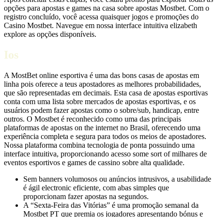
opções para apostas e games na casa sobre apostas Mostbet. Com o
registro concluído, você acessa quaisquer jogos e promoções do
Casino Mostbet. Navegue em nossa interface intuitiva elizabeth
explore as opções disponíveis.
Ios
A MostBet online esportiva é uma das bons casas de apostas em
linha pois oferece a teus apostadores as melhores probabilidades,
que são representadas em decimais. Esta casa de apostas esportivas
conta com uma lista sobre mercados de apostas esportivas, e os
usuários podem fazer apostas como o sobre/sub, handicap, entre
outros. O Mostbet é reconhecido como uma das principais
plataformas de apostas on the internet no Brasil, oferecendo uma
experiência completa e segura para todos os meios de apostadores.
Nossa plataforma combina tecnologia de ponta possuindo uma
interface intuitiva, proporcionando acesso some sort of milhares de
eventos esportivos e games de cassino sobre alta qualidade.
Sem banners volumosos ou anúncios intrusivos, a usabilidade
é ágil electronic eficiente, com abas simples que
proporcionam fazer apostas na segundos.
A “Sexta-Feira das Vitórias” é uma promoção semanal da
Mostbet PT que premia os jogadores apresentando bónus e