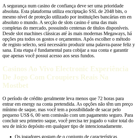
A segurança num casino de confiança deve ser uma prioridade
absoluta. Esta plataforma utiliza encriptação SSL de 2048 bits, o
mesmo nível de proteção utilizado por instituições bancárias em en
absoluto o mundo. A secção de slots casino é uma das mais
completas do mercado, possuindo centenas de títulos disponíveis.
Desde slot machines clássicas até às mais modernas Megaways, há
opções pra todos os gostos e orçamentos. Após escolher o método
de registo selecto, será necessário produzir uma palavra-passe feliz y
sana. Esta etapa é fundamental para cobijar a sua conta e garantir
que apenas você possui acesso aos seus fundos.
Casinos Ao Vivo Electronic Experiência
De Jogo Com Croupiers Reais Na
Mostbet
O período de crédito geralmente leva menos que 72 horas para
entrar em energy na conta pretendida. As opções não têm um preço
mínimo de saque, mas você tem a possibilidade de sacar pelo
pequeno US$ 6, 00 sem comissão com um pagamento seguro. Para
concluir seu primeiro saque, você precisa ter jogado o valor total do
seu de início depósito em qualquer tipo de intencionadamente.
Os jogadores gostam de o conjunto de características