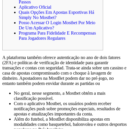
Passos
Aplicativo Oficial
Quais Opções Em Apostas Esportivas Há
Simply No Mostbet?
Posso Acessar O Login Mostbet Por Meio
De Um Aplicativo?
Programa Para Fidelidade E Recompensas
Para Jogadores Regulares
A plataforma também oferece autenticação no ano de dois fatores
(2FA) e políticas de verificação de identidade para garantir
transações e contas con seguridad. Trata-se ainda sobre um cassino e
casa de apostas compromissado com o choque à lavagem de
dinheiro. Apostadores na MostBet podem dar no pré-jogo, no
entanto também podem envidar durante as partidas ou
No geral, nesse segmento, a Mostbet obtém a mais
classificação possível.
Com o aplicativo Mostbet, os usuários podem receber
notificações push sobre promoções especiais, resultados de
apostas e atualizações importantes da conta.
Além do futebol, a MostBet disponibiliza apostas em
modalidades como basquetebol, balonvolea e outros desportos