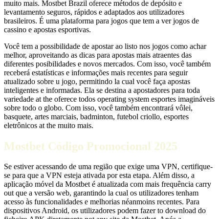
muito mais. Mostbet Brazil oferece métodos de depósito e
levantamento seguros, rápidos e adaptados aos utilizadores
brasileiros. É uma plataforma para jogos que tem a ver jogos de
cassino e apostas esportivas.
Você tem a possibilidade de apostar ao listo nos jogos como achar
melhor, aproveitando as dicas para apostas mais atraentes das
diferentes posibilidades e novos mercados. Com isso, você também
receberá estatísticas e informações mais recentes para seguir
atualizado sobre u jogo, permitindo la cual você faça apostas
inteligentes e informadas. Ela se destina a apostadores para toda
variedade at the oferece todos operating system esportes imagináveis
sobre todo o globo. Com isso, você também encontrará vôlei,
basquete, artes marciais, badminton, futebol criollo, esportes
eletrônicos at the muito mais.
Mostbet Código Promocional 2025
Se estiver acessando de uma região que exige uma VPN, certifique-
se para que a VPN esteja ativada por esta etapa. Além disso, a
aplicação móvel da Mostbet é atualizada com mais frequência carry
out que a versão web, garantindo la cual os utilizadores tenham
acesso às funcionalidades e melhorias néanmoins recentes. Para
dispositivos Android, os utilizadores podem fazer to download do