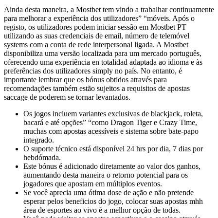
Ainda desta maneira, a Mostbet tem vindo a trabalhar continuamente
para melhorar a experiência dos utilizadores” “móveis. Após o
registo, os utilizadores podem iniciar sessão em Mostbet PT
utilizando as suas credenciais de email, número de telemóvel
systems com a conta de rede interpersonal ligada. A Mostbet
disponibiliza uma versão localizada para um mercado português,
oferecendo uma experiência en totalidad adaptada ao idioma e às
preferências dos utilizadores simply no país. No entanto, é
importante lembrar que os bónus obtidos através para
recomendações também estão sujeitos a requisitos de apostas
saccage de poderem se tornar levantados.
Os jogos incluem variantes exclusivas de blackjack, roleta,
bacará e até opções” “como Dragon Tiger e Crazy Time,
muchas com apostas acessíveis e sistema sobre bate-papo
integrado.
O suporte técnico está disponível 24 hrs por dia, 7 dias por
hebdómada.
Este bónus é adicionado diretamente ao valor dos ganhos,
aumentando desta maneira o retorno potencial para os
jogadores que apostam em múltiplos eventos.
Se você aprecia uma ótima dose de ação e não pretende
esperar pelos beneficios do jogo, colocar suas apostas mhh
área de esportes ao vivo é a melhor opção de todas.