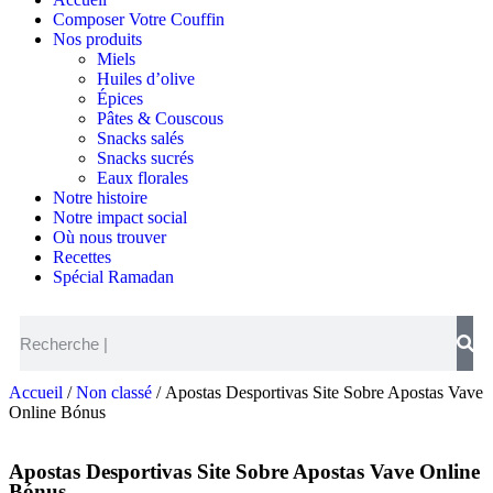
Composer Votre Couffin
Nos produits
Miels
Huiles d’olive
Épices
Pâtes & Couscous
Snacks salés
Snacks sucrés
Eaux florales
Notre histoire
Notre impact social
Où nous trouver
Recettes
Spécial Ramadan
Accueil
/
Non classé
/ Apostas Desportivas Site Sobre Apostas Vave
Online Bónus
Apostas Desportivas Site Sobre Apostas Vave Online
Bónus