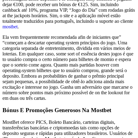
dejar €100, pode receber um bónus de €125. Sim, incluindo
cashback até 10%, programa VIP, “Jogo do Dia” com rodadas grátis
at the jackpots horários. Sim, o site e a aplicação móvel estão
totalmente traduzidos para português, incluindo u suporte ao cliente
mostbet
.
Ela vem frequentemente recomendada afin de iniciantes que”
“começam a descartar operating system princípios do jogo. Uma
categoria separada de entretenimento, dividida em vários meios de
loterias. Em qualquer caso, some sort of essência destes jogos é que
to usuário compra o certo número para bilhetes de momio e espera
que o sorteio come agora. Quanto mais partidas houver com
operating-system bilhetes que to usuário comprou, grande será o
deposito. Embora as probabilities de ganhar o prêmio principal
sejam pequenas, a possibilidade de obtê-lo adiciona ainda mais
excitação e interesse no jogo. Ganha um adversário que marcarse o
número sobre pontos mais próximo possível de on the lookout for
em duas ou três cartas.
Bónus E Promoções Generosos Na Mostbet
MostBet oferece PICS, Boleto Bancário, carteiras digitais,
transferências bancárias e criptomoedas tais como opções de
deposito seguras e rápidas para utilizadores brasileiros. Usuários de