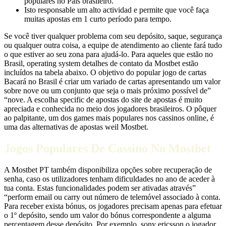
populares no País brasileiro.
Isto responsable um alto actividad e permite que você faça
muitas apostas em 1 curto período para tempo.
Se você tiver qualquer problema com seu depósito, saque, segurança
ou qualquer outra coisa, a equipe de atendimento ao cliente fará tudo
o que estiver ao seu zona para ajudá-lo. Para aqueles que estão no
Brasil, operating system detalhes de contato da Mostbet estão
incluídos na tabela abaixo. O objetivo do popular jogo de cartas
Bacará no Brasil é criar um variado de cartas apresentando um valor
sobre nove ou um conjunto que seja o mais próximo possível de”
“nove. A escolha specific de apostas do site de apostas é muito
apreciada e conhecida no meio dos jogadores brasileiros. O pôquer
ao palpitante, um dos games mais populares nos cassinos online, é
uma das alternativas de apostas weil Mostbet.
Jogos Populares De Cassino No Mostbet
A Mostbet PT também disponibiliza opções sobre recuperação de
senha, caso os utilizadores tenham dificuldades no ano de aceder à
tua conta. Estas funcionalidades podem ser ativadas através”
“perform email ou carry out número de telemóvel associado à conta.
Para receber exista bónus, os jogadores precisam apenas para efetuar
o 1º depósito, sendo um valor do bónus correspondente a alguma
percentagem desse depósito. Por exemplo, sony ericsson o jogador