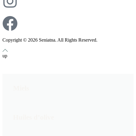
Copyright © 2026 Seniatna. All Rights Reserved.
up
Miels
Huiles d’olive