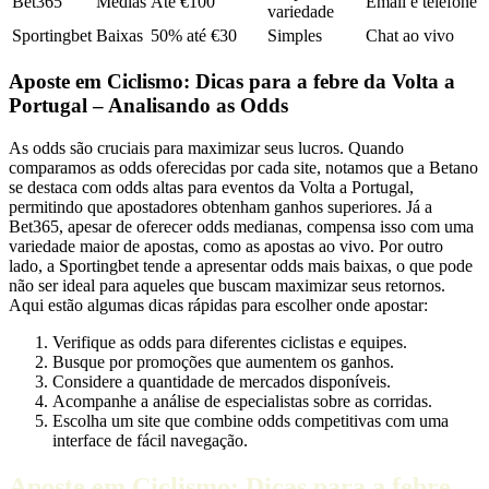
Bet365
Médias
Até €100
Email e telefone
variedade
Sportingbet
Baixas
50% até €30
Simples
Chat ao vivo
Aposte em Ciclismo: Dicas para a febre da Volta a
Portugal – Analisando as Odds
As odds são cruciais para maximizar seus lucros. Quando
comparamos as odds oferecidas por cada site, notamos que a Betano
se destaca com odds altas para eventos da Volta a Portugal,
permitindo que apostadores obtenham ganhos superiores. Já a
Bet365, apesar de oferecer odds medianas, compensa isso com uma
variedade maior de apostas, como as apostas ao vivo. Por outro
lado, a Sportingbet tende a apresentar odds mais baixas, o que pode
não ser ideal para aqueles que buscam maximizar seus retornos.
Aqui estão algumas dicas rápidas para escolher onde apostar:
Verifique as odds para diferentes ciclistas e equipes.
Busque por promoções que aumentem os ganhos.
Considere a quantidade de mercados disponíveis.
Acompanhe a análise de especialistas sobre as corridas.
Escolha um site que combine odds competitivas com uma
interface de fácil navegação.
Aposte em Ciclismo: Dicas para a febre