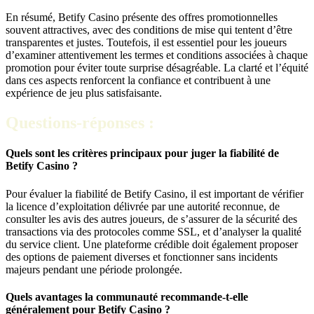
En résumé, Betify Casino présente des offres promotionnelles
souvent attractives, avec des conditions de mise qui tentent d’être
transparentes et justes. Toutefois, il est essentiel pour les joueurs
d’examiner attentivement les termes et conditions associées à chaque
promotion pour éviter toute surprise désagréable. La clarté et l’équité
dans ces aspects renforcent la confiance et contribuent à une
expérience de jeu plus satisfaisante.
Questions-réponses :
Quels sont les critères principaux pour juger la fiabilité de
Betify Casino ?
Pour évaluer la fiabilité de Betify Casino, il est important de vérifier
la licence d’exploitation délivrée par une autorité reconnue, de
consulter les avis des autres joueurs, de s’assurer de la sécurité des
transactions via des protocoles comme SSL, et d’analyser la qualité
du service client. Une plateforme crédible doit également proposer
des options de paiement diverses et fonctionner sans incidents
majeurs pendant une période prolongée.
Quels avantages la communauté recommande-t-elle
généralement pour Betify Casino ?