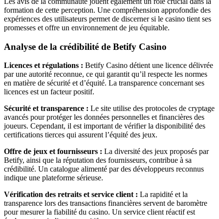
Les avis de la communauté jouent également un rôle crucial dans la
formation de cette perception. Une compréhension approfondie des
expériences des utilisateurs permet de discerner si le casino tient ses
promesses et offre un environnement de jeu équitable.
Analyse de la crédibilité de Betify Casino
Licences et régulations :
Betify Casino détient une licence délivrée
par une autorité reconnue, ce qui garantit qu’il respecte les normes
en matière de sécurité et d’équité. La transparence concernant ses
licences est un facteur positif.
Sécurité et transparence :
Le site utilise des protocoles de cryptage
avancés pour protéger les données personnelles et financières des
joueurs. Cependant, il est important de vérifier la disponibilité des
certifications tierces qui assurent l’équité des jeux.
Offre de jeux et fournisseurs :
La diversité des jeux proposés par
Betify, ainsi que la réputation des fournisseurs, contribue à sa
crédibilité. Un catalogue alimenté par des développeurs reconnus
indique une plateforme sérieuse.
Vérification des retraits et service client :
La rapidité et la
transparence lors des transactions financières servent de baromètre
pour mesurer la fiabilité du casino. Un service client réactif est