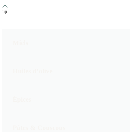
up
Miels
Huiles d’olive
Épices
Pâtes & Couscous