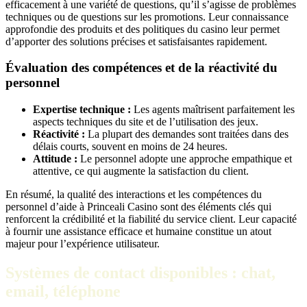
efficacement à une variété de questions, qu’il s’agisse de problèmes
techniques ou de questions sur les promotions. Leur connaissance
approfondie des produits et des politiques du casino leur permet
d’apporter des solutions précises et satisfaisantes rapidement.
Évaluation des compétences et de la réactivité du
personnel
Expertise technique :
Les agents maîtrisent parfaitement les
aspects techniques du site et de l’utilisation des jeux.
Réactivité :
La plupart des demandes sont traitées dans des
délais courts, souvent en moins de 24 heures.
Attitude :
Le personnel adopte une approche empathique et
attentive, ce qui augmente la satisfaction du client.
En résumé, la qualité des interactions et les compétences du
personnel d’aide à Princeali Casino sont des éléments clés qui
renforcent la crédibilité et la fiabilité du service client. Leur capacité
à fournir une assistance efficace et humaine constitue un atout
majeur pour l’expérience utilisateur.
Systèmes de contact disponibles : chat,
email, téléphone