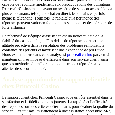
capable de répondre rapidement aux préoccupations des utilisateurs.
Princeali Casino
met en avant un système de support accessible via
plusieurs canaux, tels que le chat en direct, les e-mails et parfois
même le téléphone. Toutefois, la rapidité et la pertinence des
réponses peuvent varier en fonction des situations et des périodes de
forte affluence.
La réactivité de l’équipe d’assistance est un indicateur clé de la
fiabilité du casino en ligne. Des délais de réponse courts et une
attitude proactive dans la résolution des problèmes renforcent la
confiance des joueurs et favorisent une expérience de jeu fluide.
Nous examinerons dans cette analyse si
princeali casino
parvient à
maintenir un haut niveau d’efficacité dans son service client, ainsi
que ses méthodes d’amélioration continue pour répondre aux
attentes de sa communauté.
Analyse approfondie du support clientèle
chez Princeali Casino
Le support client chez Princeali Casino joue un rôle essentiel dans la
satisfaction et la fidélisation des joueurs. La rapidité et l’efficacité
des réponses sont des critères déterminants pour évaluer la qualité du
service. Les utilisateurs s’attendent à une assistance accessible 24/7,