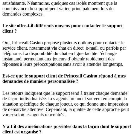
satisfaisante. Néanmoins, quelques cas isolés montrent que la
connaissance du support peut varier, principalement lors de
demandes complexes.
Le site offre-t-il différents moyens pour contacter le support
client ?
Oui, Princeali Casino propose plusieurs options pour contacter le
service client, notamment via chat en direct, e-mail, ou parfois par
téléphone. La disponibilité du chat en ligne facilite l’échange
instantané, permettant aux joueurs d’obtenir rapidement des
réponses à leurs préoccupations sans avoir à attendre longtemps.
Est-ce que le support client de Princeali Casino répond à mes
demandes de manière personnalisée ?
Les retours indiquent que le support tend à traiter chaque demande
de façon individualisée. Les agents prennent souvent en compte la
situation spécifique de chaque joueur, ce qui donne une impression
de démarche attentive. Cependant, la qualité de cette approche peut
varier selon les agents rencontrés.
Y a-t-il des améliorations possibles dans la façon dont le support
client est organisé ?