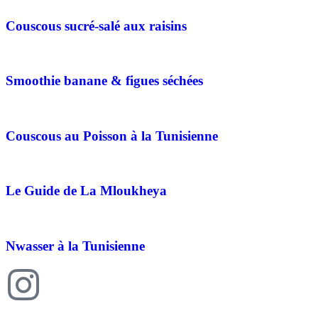
Couscous sucré-salé aux raisins
Smoothie banane & figues séchées
Couscous au Poisson à la Tunisienne
Le Guide de La Mloukheya
Nwasser à la Tunisienne