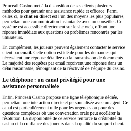
Princeali Casino met à la disposition de ses clients plusieurs
méthodes pour garantir une assistance rapide et efficace. Parmi
celles-ci, le
chat en direct
est l’un des moyens les plus populaires,
permettant une communication instantanée avec un conseiller. Ce
système est accessible directement sur le site web, offrant une
réponse immédiate aux questions ou problèmes rencontrés par les
utilisateurs.
En complément, les joueurs peuvent également contacter le service
client par
email
. Cette option est idéale pour les demandes qui
nécessitent une réponse détaillée ou la transmission de documents.
La majorité des requêtes par email reçoivent une réponse dans un
délai raisonnable, témoignant de la réactivité de l’équipe du casino.
Le téléphone : un canal privilégié pour une
assistance personnalisée
Enfin, Princeali Casino propose une ligne téléphonique dédiée,
permettant une interaction directe et personnalisée avec un agent. Ce
canal est particulièrement utile pour les urgences ou pour des
questions complexes où une conversation orale peut accélérer la
résolution. La disponibilité de ce service renforce la crédibilité du
casino et la confiance des joueurs dans la qualité du support client.