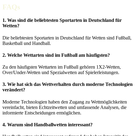
FAQs
1. Was sind die beliebtesten Sportarten in Deutschland für
Wetten?
Die beliebtesten Sportarten in Deutschland für Wetten sind Fußball,
Basketball und Handball.
2. Welche Wettarten sind im Fußball am häufigsten?
Zu den häufigsten Wettarten im Fußball gehören 1X2-Wetten,
Over/Under-Wetten und Spezialwetten auf Spielerleistungen.
3. Wie hat sich das Wettverhalten durch moderne Technologien
verändert?
Moderne Technologien haben den Zugang zu Wettmöglichkeiten
vereinfacht, bieten Echtzeitwetten und umfassende Analysen, die
informierte Entscheidungen ermöglichen.
4. Warum sind Handballwetten interessant?