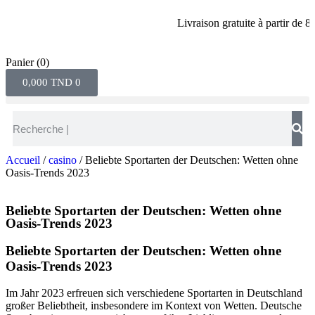
Livraison gratuite à partir de 80 din
Panier
(0)
0,000
TND
0
Accueil
/
casino
/ Beliebte Sportarten der Deutschen: Wetten ohne
Oasis-Trends 2023
Beliebte Sportarten der Deutschen: Wetten ohne
Oasis-Trends 2023
Beliebte Sportarten der Deutschen: Wetten ohne
Oasis-Trends 2023
Im Jahr 2023 erfreuen sich verschiedene Sportarten in Deutschland
großer Beliebtheit, insbesondere im Kontext von Wetten. Deutsche