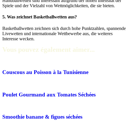
Handballwetten sind interessant aufgrund der hohen Intensität der
Spiele und der Vielzahl von Wettmöglichkeiten, die sie bieten.
5. Was zeichnet Basketballwetten aus?
Basketballwetten zeichnen sich durch hohe Punktzahlen, spannende
Livewetten und internationale Wettbewerbe aus, die weiteres
Interesse wecken.
Vous pouvez également aimer...
Couscous au Poisson à la Tunisienne
Poulet Gourmand aux Tomates Séchées
Smoothie banane & figues séchées