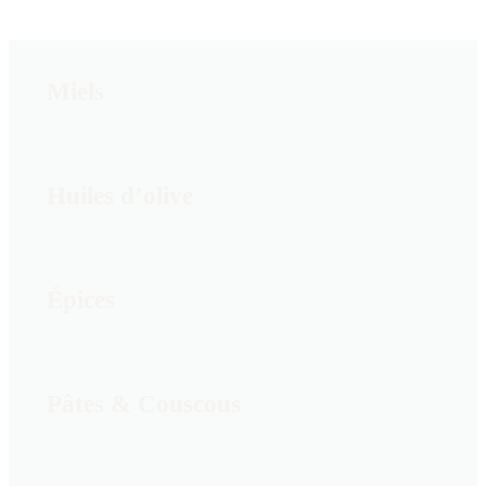
Miels
Huiles d’olive
Épices
Pâtes & Couscous