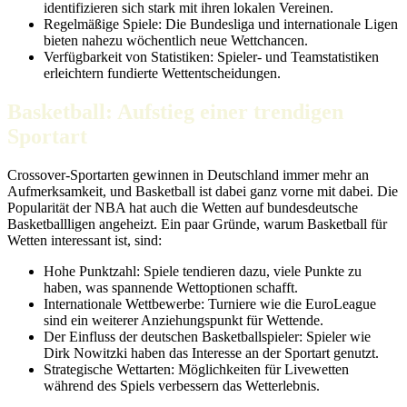
identifizieren sich stark mit ihren lokalen Vereinen.
Regelmäßige Spiele: Die Bundesliga und internationale Ligen
bieten nahezu wöchentlich neue Wettchancen.
Verfügbarkeit von Statistiken: Spieler- und Teamstatistiken
erleichtern fundierte Wettentscheidungen.
Basketball: Aufstieg einer trendigen
Sportart
Crossover-Sportarten gewinnen in Deutschland immer mehr an
Aufmerksamkeit, und Basketball ist dabei ganz vorne mit dabei. Die
Popularität der NBA hat auch die Wetten auf bundesdeutsche
Basketballligen angeheizt. Ein paar Gründe, warum Basketball für
Wetten interessant ist, sind:
Hohe Punktzahl: Spiele tendieren dazu, viele Punkte zu
haben, was spannende Wettoptionen schafft.
Internationale Wettbewerbe: Turniere wie die EuroLeague
sind ein weiterer Anziehungspunkt für Wettende.
Der Einfluss der deutschen Basketballspieler: Spieler wie
Dirk Nowitzki haben das Interesse an der Sportart genutzt.
Strategische Wettarten: Möglichkeiten für Livewetten
während des Spiels verbessern das Wetterlebnis.