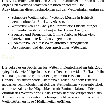
Das Aufkommen von mobilen Apps und Online-Plattformen hat den
Zugang zu Wettmöglichkeiten drastisch erleichtert. Die
Auswirkungen dieser Technologien auf das Wettverhalten umfassen:
Schnellere Wetteingaben: Wettende können in Echtzeit
wetten, ohne das Spiel zu verlassen.
Wettstatistiken und Analysen: Informierte Entscheidungen
sind einfacher dank umfangreicher Daten-Analysen.
Bonusse und Promotionen: Online-Anbieter bieten viele
Anreize, um neue Kunden zu gewinnen.
Community-Features: Wettplattformen ermöglichen
Diskussionen und den Austausch unter Wettenden.
Fazit
Die beliebtesten Sportarten für Wetten in Deutschland im Jahr 2023
spiegeln das vielfältige Interesse der Deutschen wider. Fußball bleibt
die unangefochtene Nummer eins, während Basketball und
Handball als aufstrebende Alternativen gelten. Mit dem Einfluss
moderner Technologien hat sich das Wettverhalten weiterentwickelt
und bietet zahlreiche Möglichkeiten für Faninteraktionen. Die
Zukunft des Wettens ohne Oasis-Trends sieht vielversprechend aus,
da immer mehr Sportarten ins Rampenlicht rücken und innovative
Wettplattformen neue Möglichkeiten eröffnen.