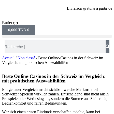
Livraison gratuite à partir de 80 d
Panier
(0)
0,000
TND
0
Accueil
/
Non classé
/ Beste Online-Casinos in der Schweiz im
Vergleich: mit praktischen Auswahlhilfen
Beste Online-Casinos in der Schweiz im Vergleich:
mit praktischen Auswahlhilfen
Ein genauer Vergleich macht sichtbar, welche Merkmale bei
Schweizer Spielern wirklich zählen. Entscheidend sind nicht allein
Freispiele oder Werbeslogans, sondern die Summe aus Sicherheit,
Bedienkomfort und fairen Bedingungen.
Wer sich einen ersten Eindruck verschaffen möchte, kann bei