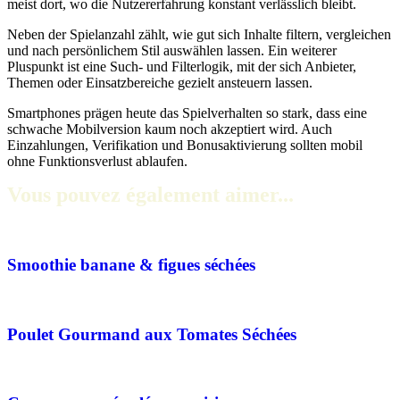
meist dort, wo die Nutzererfahrung konstant verlässlich bleibt.
Neben der Spielanzahl zählt, wie gut sich Inhalte filtern, vergleichen
und nach persönlichem Stil auswählen lassen. Ein weiterer
Pluspunkt ist eine Such- und Filterlogik, mit der sich Anbieter,
Themen oder Einsatzbereiche gezielt ansteuern lassen.
Smartphones prägen heute das Spielverhalten so stark, dass eine
schwache Mobilversion kaum noch akzeptiert wird. Auch
Einzahlungen, Verifikation und Bonusaktivierung sollten mobil
ohne Funktionsverlust ablaufen.
Vous pouvez également aimer...
Smoothie banane & figues séchées
Poulet Gourmand aux Tomates Séchées