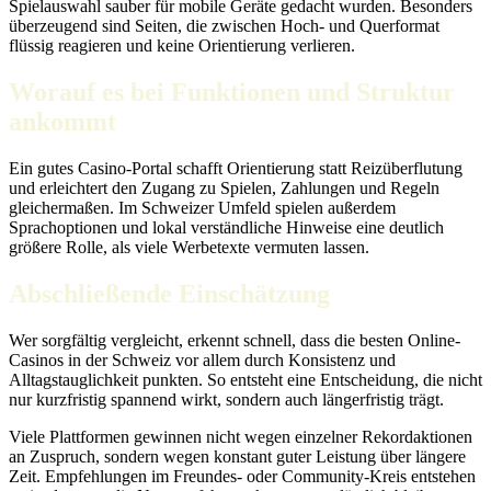
Spielauswahl sauber für mobile Geräte gedacht wurden. Besonders
überzeugend sind Seiten, die zwischen Hoch- und Querformat
flüssig reagieren und keine Orientierung verlieren.
Worauf es bei Funktionen und Struktur
ankommt
Ein gutes Casino-Portal schafft Orientierung statt Reizüberflutung
und erleichtert den Zugang zu Spielen, Zahlungen und Regeln
gleichermaßen. Im Schweizer Umfeld spielen außerdem
Sprachoptionen und lokal verständliche Hinweise eine deutlich
größere Rolle, als viele Werbetexte vermuten lassen.
Abschließende Einschätzung
Wer sorgfältig vergleicht, erkennt schnell, dass die besten Online-
Casinos in der Schweiz vor allem durch Konsistenz und
Alltagstauglichkeit punkten. So entsteht eine Entscheidung, die nicht
nur kurzfristig spannend wirkt, sondern auch längerfristig trägt.
Viele Plattformen gewinnen nicht wegen einzelner Rekordaktionen
an Zuspruch, sondern wegen konstant guter Leistung über längere
Zeit. Empfehlungen im Freundes- oder Community-Kreis entstehen