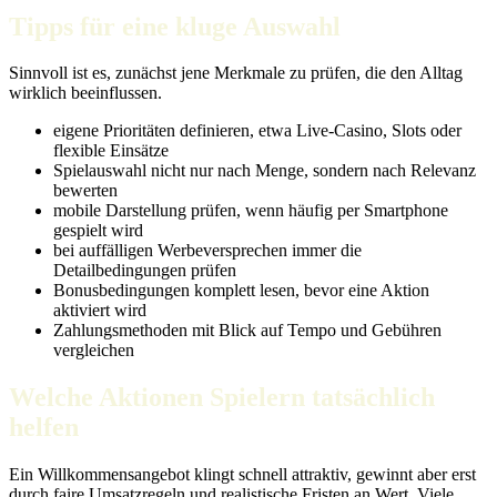
Tipps für eine kluge Auswahl
Sinnvoll ist es, zunächst jene Merkmale zu prüfen, die den Alltag
wirklich beeinflussen.
eigene Prioritäten definieren, etwa Live-Casino, Slots oder
flexible Einsätze
Spielauswahl nicht nur nach Menge, sondern nach Relevanz
bewerten
mobile Darstellung prüfen, wenn häufig per Smartphone
gespielt wird
bei auffälligen Werbeversprechen immer die
Detailbedingungen prüfen
Bonusbedingungen komplett lesen, bevor eine Aktion
aktiviert wird
Zahlungsmethoden mit Blick auf Tempo und Gebühren
vergleichen
Welche Aktionen Spielern tatsächlich
helfen
Ein Willkommensangebot klingt schnell attraktiv, gewinnt aber erst
durch faire Umsatzregeln und realistische Fristen an Wert. Viele