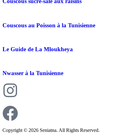
Couscous sucré-salé aux raisins
Couscous au Poisson à la Tunisienne
Le Guide de La Mloukheya
Nwasser à la Tunisienne
Copyright © 2026 Seniatna. All Rights Reserved.