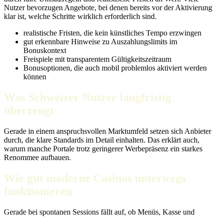
Nutzer bevorzugen Angebote, bei denen bereits vor der Aktivierung
klar ist, welche Schritte wirklich erforderlich sind.
realistische Fristen, die kein künstliches Tempo erzwingen
gut erkennbare Hinweise zu Auszahlungslimits im
Bonuskontext
Freispiele mit transparentem Gültigkeitszeitraum
Bonusoptionen, die auch mobil problemlos aktiviert werden
können
Was Schweizer Nutzer langfristig
überzeugt
Gerade in einem anspruchsvollen Marktumfeld setzen sich Anbieter
durch, die klare Standards im Detail einhalten. Das erklärt auch,
warum manche Portale trotz geringerer Werbepräsenz ein starkes
Renommee aufbauen.
Wie gut moderne Casinos unterwegs
funktionieren
Gerade bei spontanen Sessions fällt auf, ob Menüs, Kasse und