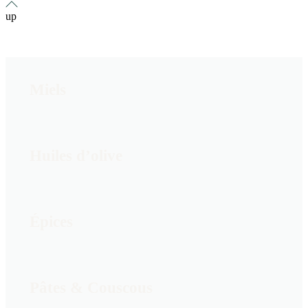
up
Miels
Huiles d’olive
Épices
Pâtes & Couscous