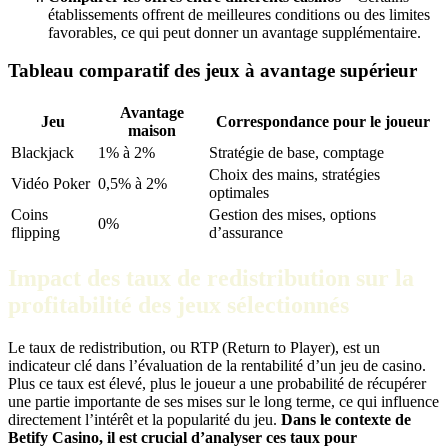
établissements offrent de meilleures conditions ou des limites
favorables, ce qui peut donner un avantage supplémentaire.
Tableau comparatif des jeux à avantage supérieur
Avantage
Jeu
Correspondance pour le joueur
maison
Blackjack
1% à 2%
Stratégie de base, comptage
Choix des mains, stratégies
Vidéo Poker
0,5% à 2%
optimales
Coins
Gestion des mises, options
0%
flipping
d’assurance
Impact des taux de redistribution sur la
profitabilité des jeux sélectionnés
Le taux de redistribution, ou RTP (Return to Player), est un
indicateur clé dans l’évaluation de la rentabilité d’un jeu de casino.
Plus ce taux est élevé, plus le joueur a une probabilité de récupérer
une partie importante de ses mises sur le long terme, ce qui influence
directement l’intérêt et la popularité du jeu.
Dans le contexte de
Betify Casino, il est crucial d’analyser ces taux pour