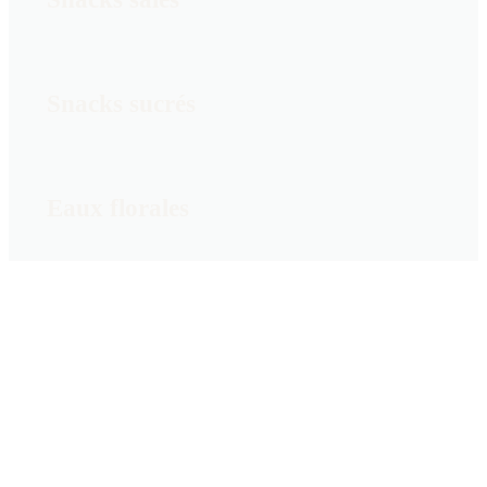
Snacks sucrés
Eaux florales