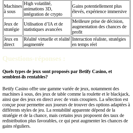
High volatilité,
Machines
Gains potentiellement plus
animations 3D,
à sous
élevés, expérience immersive
intégration de crypto
Meilleure prise de décision,
Jeux de
Utilisation d’IA et de
augmentation des chances de
stratégie
statistiques avancées
profit
Jeux en
Réalité virtuelle et réalité
Interaction réaliste, stratégies
direct
augmentée
en temps réel
Questions-réponses :
Quels types de jeux sont proposés par Betify Casino, et
semblent-ils rentables?
Betify Casino offre une gamme variée de jeux, notamment des
machines à sous, des jeux de table comme la roulette et le blackjack,
ainsi que des jeux en direct avec de vrais croupiers. La sélection est
conçue pour permettre aux joueurs de trouver des options adaptées à
différents styles de jeu. La rentabilité apparente dépend de la
stratégie et de la chance, mais certains jeux proposent des taux de
redistribution plus favorables, ce qui peut augmenter les chances de
gains réguliers.