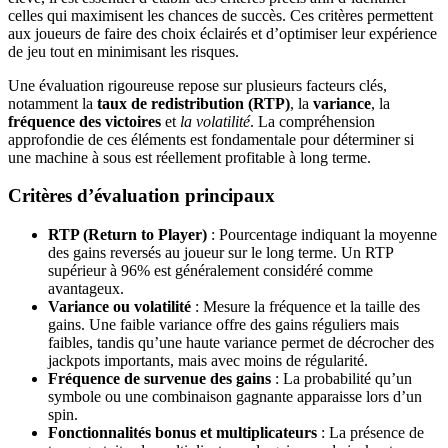
celles qui maximisent les chances de succès. Ces critères permettent
aux joueurs de faire des choix éclairés et d’optimiser leur expérience
de jeu tout en minimisant les risques.
Une évaluation rigoureuse repose sur plusieurs facteurs clés,
notamment la
taux de redistribution (RTP)
, la
variance
, la
fréquence des victoires
et
la volatilité
. La compréhension
approfondie de ces éléments est fondamentale pour déterminer si
une machine à sous est réellement profitable à long terme.
Critères d’évaluation principaux
RTP (Return to Player)
: Pourcentage indiquant la moyenne
des gains reversés au joueur sur le long terme. Un RTP
supérieur à 96% est généralement considéré comme
avantageux.
Variance ou volatilité
: Mesure la fréquence et la taille des
gains. Une faible variance offre des gains réguliers mais
faibles, tandis qu’une haute variance permet de décrocher des
jackpots importants, mais avec moins de régularité.
Fréquence de survenue des gains
: La probabilité qu’un
symbole ou une combinaison gagnante apparaisse lors d’un
spin.
Fonctionnalités bonus et multiplicateurs
: La présence de