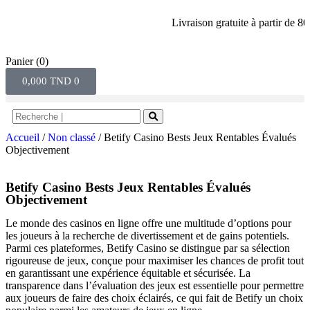
Livraison gratuite à partir de 80 dina
Panier
(0)
0,000
TND
0
Accueil
/
Non classé
/ Betify Casino Bests Jeux Rentables Évalués
Objectivement
Betify Casino Bests Jeux Rentables Évalués
Objectivement
Le monde des casinos en ligne offre une multitude d’options pour
les joueurs à la recherche de divertissement et de gains potentiels.
Parmi ces plateformes, Betify Casino se distingue par sa sélection
rigoureuse de jeux, conçue pour maximiser les chances de profit tout
en garantissant une expérience équitable et sécurisée. La
transparence dans l’évaluation des jeux est essentielle pour permettre
aux joueurs de faire des choix éclairés, ce qui fait de Betify un choix