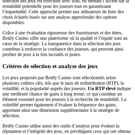
sélection des jeux est effectuée avec soin, en mettant l’accent sur la
rentabilité potentielle pour les joueurs tout en garantissant
l’impartialité. Cette approche permet aux utilisateurs de faire des
choix éclairés basés sur une analyse approfondie des options
disponibles.
Grâce à une évaluation rigoureuse des fournisseurs et des titres,
Betify Casino offre une plateforme où la qualité et l’équité sont au
cœur de la stratégie. La transparence dans la sélection des jeux
contribue à renforcer la confiance des joueurs, qui peuvent ainsi
profiter de jeux à la fois lucratifs et justes.
Critères de sélection et analyse des jeux
Les jeux proposés par Betify Casino sont sélectionnés selon
plusieurs critères clés, tels que le taux de redistribution (RTP), la
volatilité, et la popularité auprès des joueurs.
Un RTP élevé
indique
une meilleure chance de gains à long terme, ce qui constitue un
élément essentiel pour les joueurs à la recherche de rentabilité. La
volatilité
permet également d’évaluer la fréquence des gains,
apportant ainsi une dimension supplémentaire à la stratégie de
sélection.
Betify Casino utilise aussi des outils d’analyse pour évaluer la
réputation et l’intégrité des jeux, en privilégiant ceux qui ont obtenu