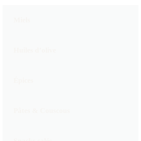
Miels
Huiles d’olive
Épices
Pâtes & Couscous
Snacks salés