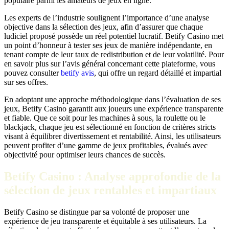
populaire parmi les amateurs de jeux en ligne.
Les experts de l’industrie soulignent l’importance d’une analyse
objective dans la sélection des jeux, afin d’assurer que chaque
ludiciel proposé possède un réel potentiel lucratif. Betify Casino met
un point d’honneur à tester ses jeux de manière indépendante, en
tenant compte de leur taux de redistribution et de leur volatilité. Pour
en savoir plus sur l’avis général concernant cette plateforme, vous
pouvez consulter
betify avis
, qui offre un regard détaillé et impartial
sur ses offres.
En adoptant une approche méthodologique dans l’évaluation de ses
jeux, Betify Casino garantit aux joueurs une expérience transparente
et fiable. Que ce soit pour les machines à sous, la roulette ou le
blackjack, chaque jeu est sélectionné en fonction de critères stricts
visant à équilibrer divertissement et rentabilité. Ainsi, les utilisateurs
peuvent profiter d’une gamme de jeux profitables, évalués avec
objectivité pour optimiser leurs chances de succès.
Betify Casino : Analyse approfondie de la
sélection de jeux rentables et impartiaux
Betify Casino se distingue par sa volonté de proposer une
expérience de jeu transparente et équitable à ses utilisateurs. La