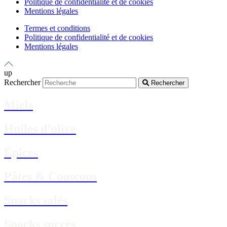
Politique de confidentialité et de cookies
Mentions légales
Termes et conditions
Politique de confidentialité et de cookies
Mentions légales
up
Rechercher
Rechercher
Miels
Huiles d’olive
Épices
Pâtes & Couscous
Snacks salés
Snacks sucrés