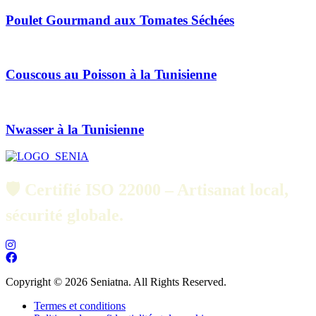
Poulet Gourmand aux Tomates Séchées
Couscous au Poisson à la Tunisienne
Nwasser à la Tunisienne
🛡️ Certifié ISO 22000 – Artisanat local,
sécurité globale.
Copyright © 2026 Seniatna. All Rights Reserved.
Termes et conditions