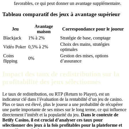
favorables, ce qui peut donner un avantage supplémentaire.
Tableau comparatif des jeux à avantage supérieur
Avantage
Jeu
Correspondance pour le joueur
maison
Blackjack
1% à 2%
Stratégie de base, comptage
Choix des mains, stratégies
Vidéo Poker
0,5% à 2%
optimales
Coins
Gestion des mises, options
0%
flipping
d’assurance
Impact des taux de redistribution sur la
profitabilité des jeux sélectionnés
Le taux de redistribution, ou RTP (Return to Player), est un
indicateur clé dans l’évaluation de la rentabilité d’un jeu de casino.
Plus ce taux est élevé, plus le joueur a une probabilité de récupérer
une partie importante de ses mises sur le long terme, ce qui influence
directement l’intérêt et la popularité du jeu.
Dans le contexte de
Betify Casino, il est crucial d’analyser ces taux pour
sélectionner des jeux à la fois profitables pour la plateforme et