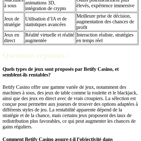
animations 3D,
à sous
élevés, expérience immersive
intégration de crypto
Meilleure prise de décision,
Jeux de
Utilisation d’IA et de
augmentation des chances de
stratégie
statistiques avancées
profit
Jeux en
Réalité virtuelle et réalité
Interaction réaliste, stratégies
direct
augmentée
en temps réel
Questions-réponses :
Quels types de jeux sont proposés par Betify Casino, et
semblent-ils rentables?
Betify Casino offre une gamme variée de jeux, notamment des
machines à sous, des jeux de table comme la roulette et le blackjack,
ainsi que des jeux en direct avec de vrais croupiers. La sélection est
conçue pour permettre aux joueurs de trouver des options adaptées à
différents styles de jeu. La rentabilité apparente dépend de la
stratégie et de la chance, mais certains jeux proposent des taux de
redistribution plus favorables, ce qui peut augmenter les chances de
gains réguliers.
Comment Betify Casino assure-t-il l’objectivité dans