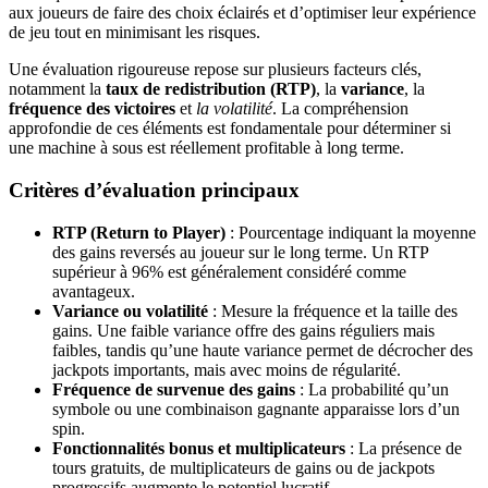
aux joueurs de faire des choix éclairés et d’optimiser leur expérience
de jeu tout en minimisant les risques.
Une évaluation rigoureuse repose sur plusieurs facteurs clés,
notamment la
taux de redistribution (RTP)
, la
variance
, la
fréquence des victoires
et
la volatilité
. La compréhension
approfondie de ces éléments est fondamentale pour déterminer si
une machine à sous est réellement profitable à long terme.
Critères d’évaluation principaux
RTP (Return to Player)
: Pourcentage indiquant la moyenne
des gains reversés au joueur sur le long terme. Un RTP
supérieur à 96% est généralement considéré comme
avantageux.
Variance ou volatilité
: Mesure la fréquence et la taille des
gains. Une faible variance offre des gains réguliers mais
faibles, tandis qu’une haute variance permet de décrocher des
jackpots importants, mais avec moins de régularité.
Fréquence de survenue des gains
: La probabilité qu’un
symbole ou une combinaison gagnante apparaisse lors d’un
spin.
Fonctionnalités bonus et multiplicateurs
: La présence de
tours gratuits, de multiplicateurs de gains ou de jackpots
progressifs augmente le potentiel lucratif.