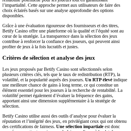
l’impartialité. Cette approche permet aux utilisateurs de faire des
choix éclairés basés sur une analyse approfondie des options
disponibles.
Grâce à une évaluation rigoureuse des fournisseurs et des titres,
Betify Casino offre une plateforme où la qualité et l’équité sont au
cœur de la stratégie. La transparence dans la sélection des jeux
contribue à renforcer la confiance des joueurs, qui peuvent ainsi
profiter de jeux à la fois lucratifs et justes.
Critères de sélection et analyse des jeux
Les jeux proposés par Betify Casino sont sélectionnés selon
plusieurs critères clés, tels que le taux de redistribution (RTP), la
volatilité, et la popularité auprès des joueurs.
Un RTP élevé
indique
une meilleure chance de gains à long terme, ce qui constitue un
élément essentiel pour les joueurs à la recherche de rentabilité. La
volatilité
permet également d’évaluer la fréquence des gains,
apportant ainsi une dimension supplémentaire à la stratégie de
sélection.
Betify Casino utilise aussi des outils d’analyse pour évaluer la
réputation et l’intégrité des jeux, en privilégiant ceux qui ont obtenu
des certifications de fairness.
Une sélection impartiale
est donc