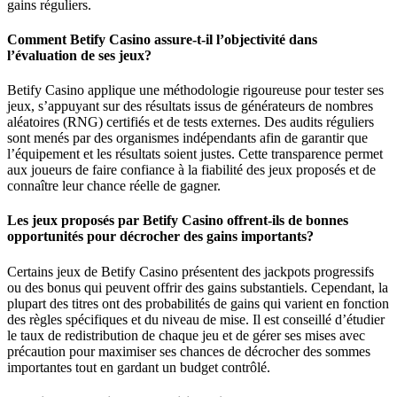
gains réguliers.
Comment Betify Casino assure-t-il l’objectivité dans
l’évaluation de ses jeux?
Betify Casino applique une méthodologie rigoureuse pour tester ses
jeux, s’appuyant sur des résultats issus de générateurs de nombres
aléatoires (RNG) certifiés et de tests externes. Des audits réguliers
sont menés par des organismes indépendants afin de garantir que
l’équipement et les résultats soient justes. Cette transparence permet
aux joueurs de faire confiance à la fiabilité des jeux proposés et de
connaître leur chance réelle de gagner.
Les jeux proposés par Betify Casino offrent-ils de bonnes
opportunités pour décrocher des gains importants?
Certains jeux de Betify Casino présentent des jackpots progressifs
ou des bonus qui peuvent offrir des gains substantiels. Cependant, la
plupart des titres ont des probabilités de gains qui varient en fonction
des règles spécifiques et du niveau de mise. Il est conseillé d’étudier
le taux de redistribution de chaque jeu et de gérer ses mises avec
précaution pour maximiser ses chances de décrocher des sommes
importantes tout en gardant un budget contrôlé.