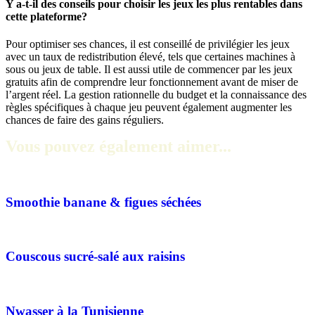
Y a-t-il des conseils pour choisir les jeux les plus rentables dans
cette plateforme?
Pour optimiser ses chances, il est conseillé de privilégier les jeux
avec un taux de redistribution élevé, tels que certaines machines à
sous ou jeux de table. Il est aussi utile de commencer par les jeux
gratuits afin de comprendre leur fonctionnement avant de miser de
l’argent réel. La gestion rationnelle du budget et la connaissance des
règles spécifiques à chaque jeu peuvent également augmenter les
chances de faire des gains réguliers.
Vous pouvez également aimer...
Smoothie banane & figues séchées
Couscous sucré-salé aux raisins
Nwasser à la Tunisienne