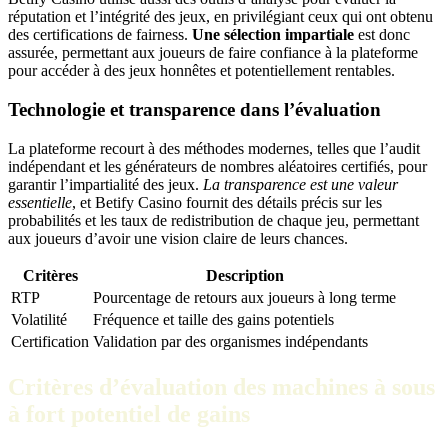
réputation et l’intégrité des jeux, en privilégiant ceux qui ont obtenu
des certifications de fairness.
Une sélection impartiale
est donc
assurée, permettant aux joueurs de faire confiance à la plateforme
pour accéder à des jeux honnêtes et potentiellement rentables.
Technologie et transparence dans l’évaluation
La plateforme recourt à des méthodes modernes, telles que l’audit
indépendant et les générateurs de nombres aléatoires certifiés, pour
garantir l’impartialité des jeux.
La transparence est une valeur
essentielle
, et Betify Casino fournit des détails précis sur les
probabilités et les taux de redistribution de chaque jeu, permettant
aux joueurs d’avoir une vision claire de leurs chances.
Critères
Description
RTP
Pourcentage de retours aux joueurs à long terme
Volatilité
Fréquence et taille des gains potentiels
Certification
Validation par des organismes indépendants
Critères d’évaluation des machines à sous
à fort potentiel de gains