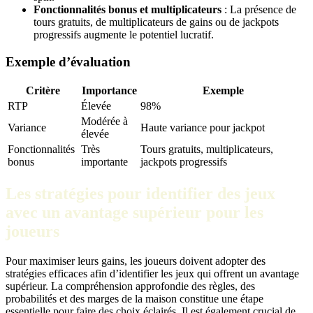
Fonctionnalités bonus et multiplicateurs
: La présence de
tours gratuits, de multiplicateurs de gains ou de jackpots
progressifs augmente le potentiel lucratif.
Exemple d’évaluation
Critère
Importance
Exemple
RTP
Élevée
98%
Modérée à
Variance
Haute variance pour jackpot
élevée
Fonctionnalités
Très
Tours gratuits, multiplicateurs,
bonus
importante
jackpots progressifs
Les stratégies pour identifier des jeux
avec un avantage supérieur pour les
joueurs
Pour maximiser leurs gains, les joueurs doivent adopter des
stratégies efficaces afin d’identifier les jeux qui offrent un avantage
supérieur. La compréhension approfondie des règles, des
probabilités et des marges de la maison constitue une étape
essentielle pour faire des choix éclairés. Il est également crucial de