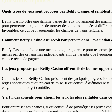
Questions-réponses :
Quels types de jeux sont proposés par Betify Casino, et semblent-i
Betify Casino offre une gamme variée de jeux, notamment des machines 
pour permettre aux joueurs de trouver des options adaptées à différents
favorables, ce qui peut augmenter les chances de gains réguliers.
Comment Betify Casino assure-t-il l’objectivité dans l’évaluation 
Betify Casino applique une méthodologie rigoureuse pour tester ses jeu
menés par des organismes indépendants afin de garantir que l’équipement
chance réelle de gagner.
Les jeux proposés par Betify Casino offrent-ils de bonnes opport
Certains jeux de Betify Casino présentent des jackpots progressifs ou d
règles spécifiques et du niveau de mise. Il est conseillé d’étudier le
en gardant un budget contrôlé.
Y a-t-il des conseils pour choisir les jeux les plus rentables dans c
Pour optimiser ses chances, il est conseillé de privilégier les jeux avec
de comprendre leur fonctionnement avant de miser de l’argent réel. La