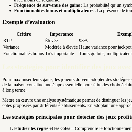
Fréquence de survenue des gains
: La probabilité qu’un symb
Fonctionnalités bonus et multiplicateurs
: La présence de tour
Exemple d’évaluation
Critère
Importance
Exemp
RTP
Élevée
98%
Variance
Modérée à élevée
Haute variance pour jackpot
Fonctionnalités bonus
Très importante
Tours gratuits, multiplicateur
Les stratégies pour identifier des jeux ave
Pour maximiser leurs gains, les joueurs doivent adopter des stratégies 
de la maison constitue une étape essentielle pour faire des choix éclair
à long terme.
Mettre en œuvre une analyse systématique permet de distinguer les jeux
cotes proposées par différents établissements. En adoptant une approche
Les stratégies principales pour détecter des jeux profit
Étudier les règles et les cotes
– Comprendre le fonctionnement p