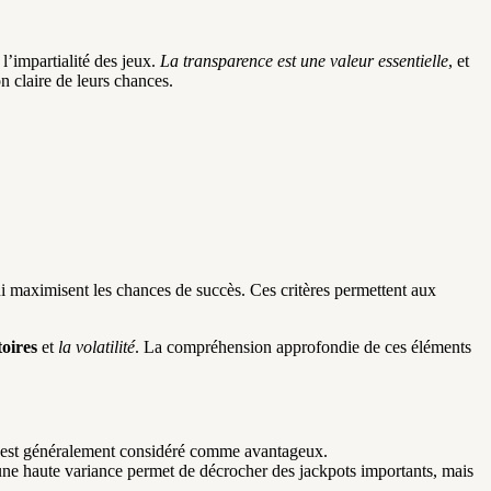
l’impartialité des jeux.
La transparence est une valeur essentielle
, et
on claire de leurs chances.
s qui maximisent les chances de succès. Ces critères permettent aux
toires
et
la volatilité
. La compréhension approfondie de ces éléments
% est généralement considéré comme avantageux.
u’une haute variance permet de décrocher des jackpots importants, mais