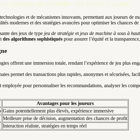
ux en ligne profitables sur Betify Casino
 technologies et de mécanismes innovants, permettant aux joueurs de max
lités modernes et des stratégies avancées pour optimiser les chances de 
issante des jeux de type
jeu de stratégie
et
jeux de machine à sous à haute
nt
des algorithmes sophistiqués
pour assurer l’équité et la transparence,
gne
gies offrent une immersion totale, rendant l’expérience de jeu plus engag
aies permet des transactions plus rapides, anonymes et sécurisées, facil
t employée pour personnaliser les recommandations, analyser les comport
Avantages pour les joueurs
o
Gains potentiellement plus élevés, expérience immersive
Meilleure prise de décision, augmentation des chances de profit
Interaction réaliste, stratégies en temps réel