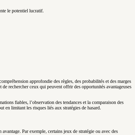
e le potentiel lucratif.
La compréhension approfondie des règles, des probabilités et des marges
x et de rechercher ceux qui peuvent offrir des opportunités avantageuses
mations fiables, l’observation des tendances et la comparaison des
 en limitant les risques liés aux stratégies de hasard.
n avantage. Par exemple, certains jeux de stratégie ou avec des