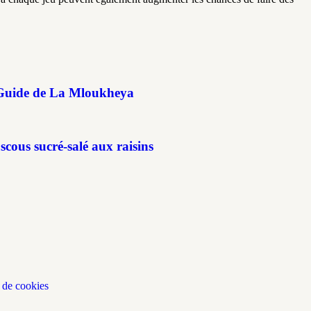
Guide de La Mloukheya
cous sucré-salé aux raisins
t de cookies