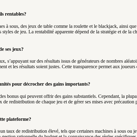
ls rentables?
à sous, des jeux de table comme la roulette et le blackjack, ainsi que d
 styles de jeu. La rentabilité apparente dépend de la stratégie et de la c
de ses jeux?
x, s’appuyant sur des résultats issus de générateurs de nombres aléatoire
 et les résultats soient justes. Cette transparence permet aux joueurs de
unités pour décrocher des gains importants?
es bonus qui peuvent offrir des gains substantiels. Cependant, la plupart
 taux de redistribution de chaque jeu et de gérer ses mises avec précaut
ette plateforme?
 un taux de redistribution élevé, tels que certaines machines à sous ou je
 gestion rationnelle du budget et la connaissance des règles spécifique