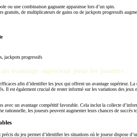
ole ou une combinaison gagnante apparaisse lors d’un spin.
s gratuits, de multiplicateurs de gains ou de jackpots progressifs augment
le
s, jackpots progressifs
c un avantage supérieur pour les joueurs
efficaces afin d’identifier les jeux qui offrent un avantage supérieur. 
és. Il est également crucial de rester informé sur les variations des jeu
 avec un avantage compétitif favorable. Cela inclut la collecte d’infor
 rationnelle, les joueurs peuvent augmenter leurs chances de succès tout
ables
récis du jeu permet d’identifier les situations où le joueur dispose d’u