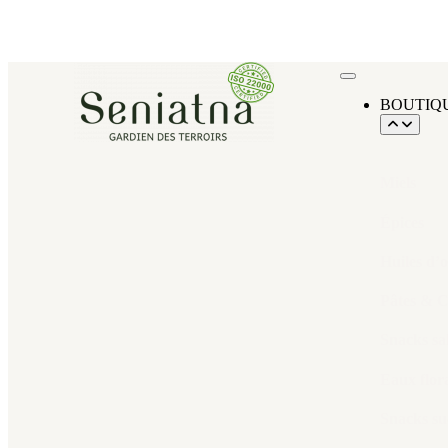
BOUTIQ
Miels
Épices​
Huiles d’o
Pâtes & 
Snacks sa
Eaux flor
Snacks su