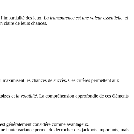
l’impartialité des jeux.
La transparence est une valeur essentielle
, et
on claire de leurs chances.
s qui maximisent les chances de succès. Ces critères permettent aux
toires
et
la volatilité
. La compréhension approfondie de ces éléments
% est généralement considéré comme avantageux.
u’une haute variance permet de décrocher des jackpots importants, mais