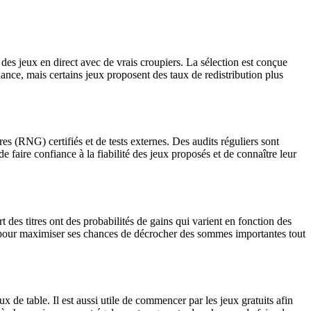
es jeux en direct avec de vrais croupiers. La sélection est conçue
hance, mais certains jeux proposent des taux de redistribution plus
s (RNG) certifiés et de tests externes. Des audits réguliers sont
 faire confiance à la fiabilité des jeux proposés et de connaître leur
 des titres ont des probabilités de gains qui varient en fonction des
ion pour maximiser ses chances de décrocher des sommes importantes tout
ux de table. Il est aussi utile de commencer par les jeux gratuits afin