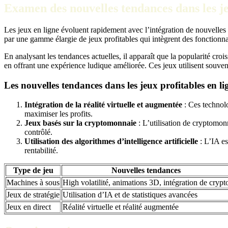
Examen des nouvelles tendances dans les je
Les jeux en ligne évoluent rapidement avec l’intégration de nouvelles
par une gamme élargie de jeux profitables qui intègrent des fonctionna
En analysant les tendances actuelles, il apparaît que la popularité cro
en offrant une expérience ludique améliorée. Ces jeux utilisent souve
Les nouvelles tendances dans les jeux profitables en li
Intégration de la réalité virtuelle et augmentée
: Ces technolo
maximiser les profits.
Jeux basés sur la cryptomonnaie
: L’utilisation de cryptomonn
contrôlé.
Utilisation des algorithmes d’intelligence artificielle
: L’IA es
rentabilité.
Type de jeu
Nouvelles tendances
Machines à sous
High volatilité, animations 3D, intégration de crypt
Jeux de stratégie
Utilisation d’IA et de statistiques avancées
Jeux en direct
Réalité virtuelle et réalité augmentée