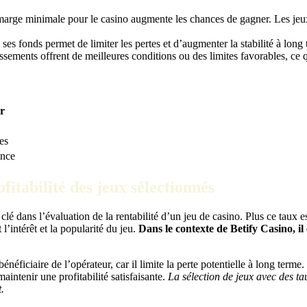
marge minimale pour le casino augmente les chances de gagner. Les jeux 
 ses fonds permet de limiter les pertes et d’augmenter la stabilité à long
issements offrent de meilleures conditions ou des limites favorables, c
r
es
ance
fitabilité des jeux sélectionnés
clé dans l’évaluation de la rentabilité d’un jeu de casino. Plus ce taux e
l’intérêt et la popularité du jeu.
Dans le contexte de Betify Casino, il 
néficiaire de l’opérateur, car il limite la perte potentielle à long terme.
aintenir une profitabilité satisfaisante.
La sélection de jeux avec des ta
.