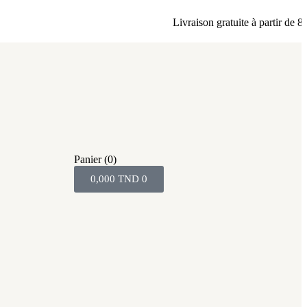
Livraison gratuite à partir de 80 di
Panier
(0)
0,000
TND
0