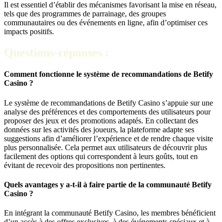
Il est essentiel d’établir des mécanismes favorisant la mise en réseau,
tels que des programmes de parrainage, des groupes
communautaires ou des événements en ligne, afin d’optimiser ces
impacts positifs.
Questions-réponses :
Comment fonctionne le système de recommandations de Betify
Casino ?
Le système de recommandations de Betify Casino s’appuie sur une
analyse des préférences et des comportements des utilisateurs pour
proposer des jeux et des promotions adaptés. En collectant des
données sur les activités des joueurs, la plateforme adapte ses
suggestions afin d’améliorer l’expérience et de rendre chaque visite
plus personnalisée. Cela permet aux utilisateurs de découvrir plus
facilement des options qui correspondent à leurs goûts, tout en
évitant de recevoir des propositions non pertinentes.
Quels avantages y a-t-il à faire partie de la communauté Betify
Casino ?
En intégrant la communauté Betify Casino, les membres bénéficient
d’un accès à des offres exclusives, à des événements spéciaux et à