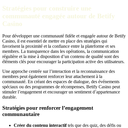
Stratégies pour construire une
communauté engagée autour de Betify
Casino
Pour développer une communauté fidèle et engagée autour de Betify
Casino, il est essentiel de mettre en place des stratégies qui
favorisent la proximité et la confiance entre la plateforme et ses
membres. La transparence dans les opérations, la communication
régulière et la mise à disposition d’un contenu de qualité sont des
éléments clés pour encourager la participation active des utilisateurs.
Une approche centrée sur l’interaction et la reconnaissance des
membres peut également renforcer leur attachement à la
communauté. En créant des espaces de dialogue, des événements
spéciaux ou des programmes de récompenses, Betify Casino peut
stimuler l’engagement et encourager un sentiment d’appartenance
durable.
Stratégies pour renforcer l’engagement
communautaire
Créer du contenu interactif
tels que des quiz, des défis ou