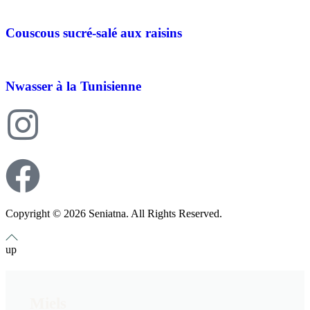
Couscous sucré-salé aux raisins
Nwasser à la Tunisienne
Copyright © 2026 Seniatna. All Rights Reserved.
up
Miels