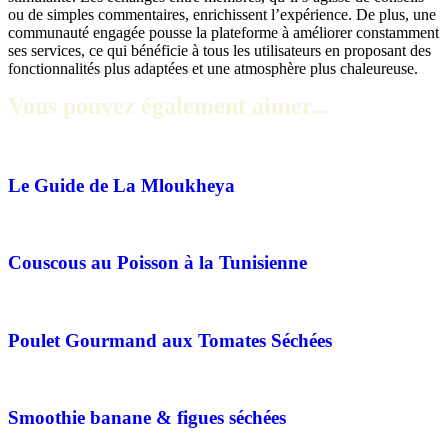
ou de simples commentaires, enrichissent l’expérience. De plus, une
communauté engagée pousse la plateforme à améliorer constamment
ses services, ce qui bénéficie à tous les utilisateurs en proposant des
fonctionnalités plus adaptées et une atmosphère plus chaleureuse.
Vous pouvez également aimer...
Le Guide de La Mloukheya
Couscous au Poisson à la Tunisienne
Poulet Gourmand aux Tomates Séchées
Smoothie banane & figues séchées