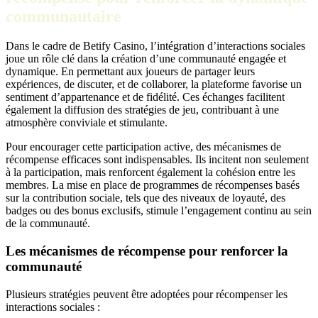
communautaire
Dans le cadre de Betify Casino, l’intégration d’interactions sociales
joue un rôle clé dans la création d’une communauté engagée et
dynamique. En permettant aux joueurs de partager leurs
expériences, de discuter, et de collaborer, la plateforme favorise un
sentiment d’appartenance et de fidélité. Ces échanges facilitent
également la diffusion des stratégies de jeu, contribuant à une
atmosphère conviviale et stimulante.
Pour encourager cette participation active, des mécanismes de
récompense efficaces sont indispensables. Ils incitent non seulement
à la participation, mais renforcent également la cohésion entre les
membres. La mise en place de programmes de récompenses basés
sur la contribution sociale, tels que des niveaux de loyauté, des
badges ou des bonus exclusifs, stimule l’engagement continu au sein
de la communauté.
Les mécanismes de récompense pour renforcer la
communauté
Plusieurs stratégies peuvent être adoptées pour récompenser les
interactions sociales :