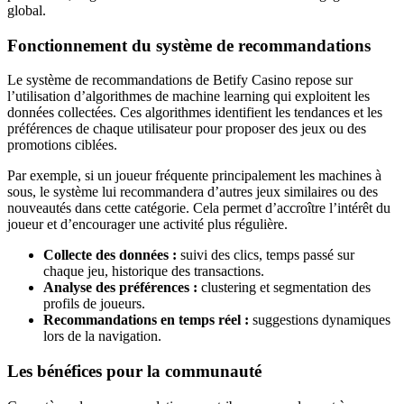
global.
Fonctionnement du système de recommandations
Le système de recommandations de Betify Casino repose sur
l’utilisation d’algorithmes de machine learning qui exploitent les
données collectées. Ces algorithmes identifient les tendances et les
préférences de chaque utilisateur pour proposer des jeux ou des
promotions ciblées.
Par exemple, si un joueur fréquente principalement les machines à
sous, le système lui recommandera d’autres jeux similaires ou des
nouveautés dans cette catégorie. Cela permet d’accroître l’intérêt du
joueur et d’encourager une activité plus régulière.
Collecte des données :
suivi des clics, temps passé sur
chaque jeu, historique des transactions.
Analyse des préférences :
clustering et segmentation des
profils de joueurs.
Recommandations en temps réel :
suggestions dynamiques
lors de la navigation.
Les bénéfices pour la communauté