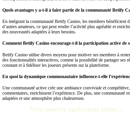
Quels avantages y a-t-il à faire partie de la communauté Betify C
En intégrant la communauté Betify Casino, les membres bénéficient d’un
d’autres amateurs, ce qui peut rendre l’activité plus agréable et enric
des nouveautés adaptées à leurs besoins.
Comment Betify Casino encourage-t-il la participation active de
Betify Casino utilise divers moyens pour motiver ses membres à rester
des fonctionnalités interactives, comme la possibilité de partager ses r
constant et à fidéliser les joueurs présents sur la plateforme.
En quoi la dynamique communautaire influence-t-elle l’expérienc
Une communauté active crée une ambiance conviviale et compétitive, ce
commentaires, enrichissent l’expérience. De plus, une communauté enga
adaptées et une atmosphère plus chaleureuse.
Vous pouvez également aimer...