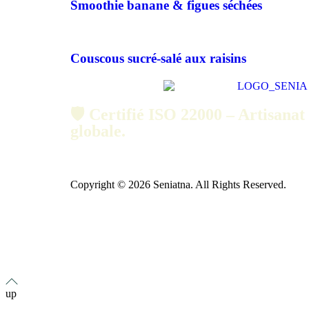
Smoothie banane & figues séchées
Couscous sucré-salé aux raisins
🛡️ Certifié ISO 22000 – Artisanat 
globale.
Copyright © 2026 Seniatna. All Rights Reserved.
up