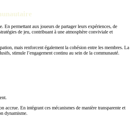
munautaire
e. En permettant aux joueurs de partager leurs expériences, de
 stratégies de jeu, contribuant à une atmosphère conviviale et
cipation, mais renforcent également la cohésion entre les membres. La
lusifs, stimule l’engagement continu au sein de la communauté.
ent.
on accrue. En intégrant ces mécanismes de manière transparente et
son dynamisme.