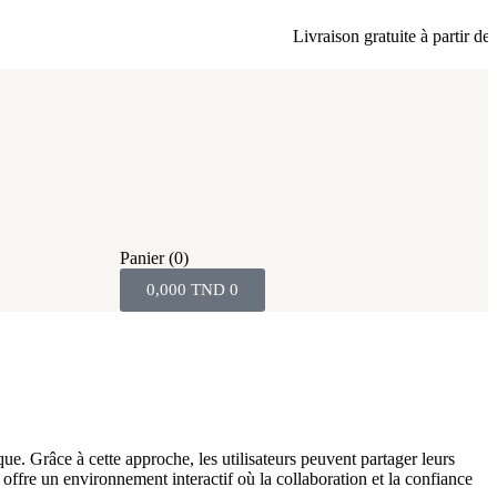
Livraison gratuite à partir de 80 
Panier
(0)
0,000
TND
0
Grâce à cette approche, les utilisateurs peuvent partager leurs
offre un environnement interactif où la collaboration et la confiance