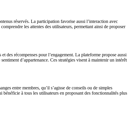
enus réservés. La participation favorise aussi l’interaction avec
comprendre les attentes des utilisateurs, permettant ainsi de proposer
ers et des récompenses pour l’engagement. La plateforme propose aussi
le sentiment d’appartenance. Ces stratégies visent à maintenir un intérêt
hanges entre membres, qu’il s’agisse de conseils ou de simples
énéficie à tous les utilisateurs en proposant des fonctionnalités plus