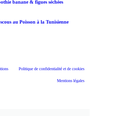
othie banane & figues séchées
scous au Poisson à la Tunisienne
tions
Politique de confidentialité et de cookies
Mentions légales