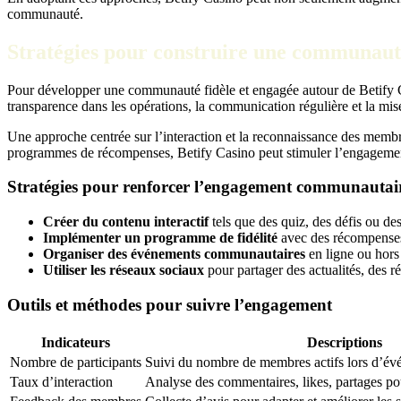
communauté.
Stratégies pour construire une communaut
Pour développer une communauté fidèle et engagée autour de Betify Casi
transparence dans les opérations, la communication régulière et la mise
Une approche centrée sur l’interaction et la reconnaissance des memb
programmes de récompenses, Betify Casino peut stimuler l’engagemen
Stratégies pour renforcer l’engagement communautai
Créer du contenu interactif
tels que des quiz, des défis ou des 
Implémenter un programme de fidélité
avec des récompenses 
Organiser des événements communautaires
en ligne ou hors 
Utiliser les réseaux sociaux
pour partager des actualités, des 
Outils et méthodes pour suivre l’engagement
Indicateurs
Descriptions
Nombre de participants
Suivi du nombre de membres actifs lors d’évé
Taux d’interaction
Analyse des commentaires, likes, partages p